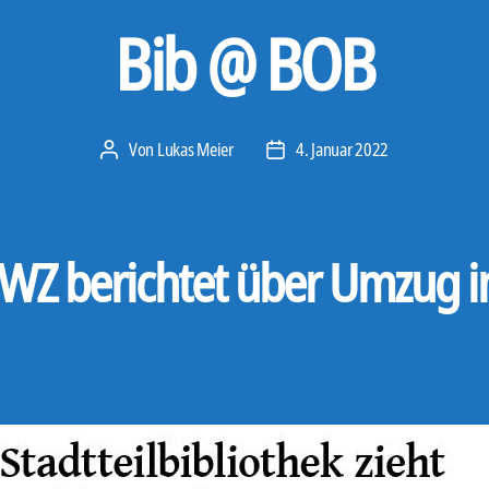
Bib @ BOB
Von
Lukas Meier
4. Januar 2022
Beitragsautor
Veröffentlichungsdatum
 WZ berichtet über Umzug i