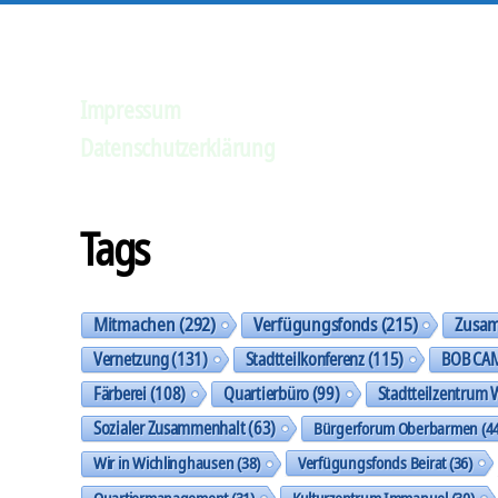
Impressum
Datenschutzerklärung
Tags
Mitmachen
(292)
Verfügungsfonds
(215)
Zusa
Vernetzung
(131)
Stadtteilkonferenz
(115)
BOB CA
Färberei
(108)
Quartierbüro
(99)
Stadtteilzentrum 
Sozialer Zusammenhalt
(63)
Bürgerforum Oberbarmen
(44
Wir in Wichlinghausen
(38)
Verfügungsfonds Beirat
(36)
Quartiermanagement
(31)
Kulturzentrum Immanuel
(30)