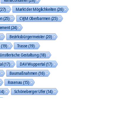
(27)
Markt der Möglichkeiten
(26)
on
(25)
CVJM Oberbarmen
(25)
gement
(24)
Bezirksbürgermeister
(20)
k
(19)
Trasse
(19)
ünstlerische Gestaltung
(18)
al
(17)
DAV Wuppertal
(17)
Baumaßnahmen
(16)
Rosenau
(15)
14)
Schöneberger Ufer
(14)
geht was
(13)
Street Art Galerie
(13)
shop
(13)
SkF
(13)
tzung der Akteure und Aktionen
(13)