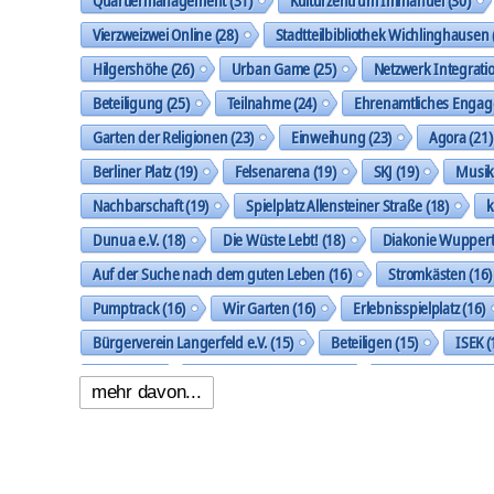
Vierzweizwei Online
(28)
Stadtteilbibliothek Wichlinghausen
Hilgershöhe
(26)
Urban Game
(25)
Netzwerk Integrati
Beteiligung
(25)
Teilnahme
(24)
Ehrenamtliches Enga
Garten der Religionen
(23)
Einweihung
(23)
Agora
(21)
Berliner Platz
(19)
Felsenarena
(19)
SKJ
(19)
Musi
Nachbarschaft
(19)
Spielplatz Allensteiner Straße
(18)
k
Dunua e.V.
(18)
Die Wüste Lebt!
(18)
Diakonie Wuppert
Auf der Suche nach dem guten Leben
(16)
Stromkästen
(16)
Pumptrack
(16)
Wir Garten
(16)
Erlebnisspielplatz
(16)
Bürgerverein Langerfeld e.V.
(15)
Beteiligen
(15)
ISEK
(
Ideen
(14)
Nachbarschaftspark
(14)
Klingholzberg
(14)
mehr davon...
Handlungsfeld Städtebau und Stadtgestalt
(14)
Gemeinsam 
Oberbarmer Kleinkunst Nacht
(13)
Baustelle
(13)
Work
Umfeldgestaltung Berliner Platz
(13)
Koordination und Verne