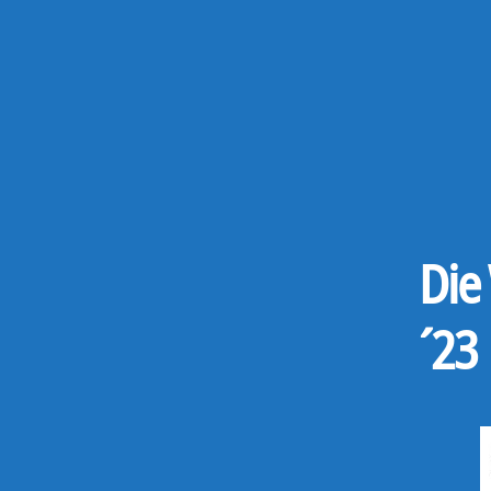
Die
´23