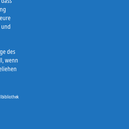
 dass
ung
teure
n und
uge des
ll, wenn
eliehen
ilbibliothek