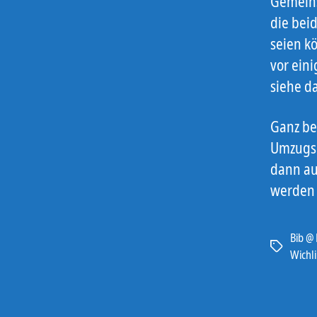
Gemeins
die bei
seien k
vor eini
siehe da
Ganz be
Umzugs e
dann au
werden 
Bib @
Schlagwört
Wichl