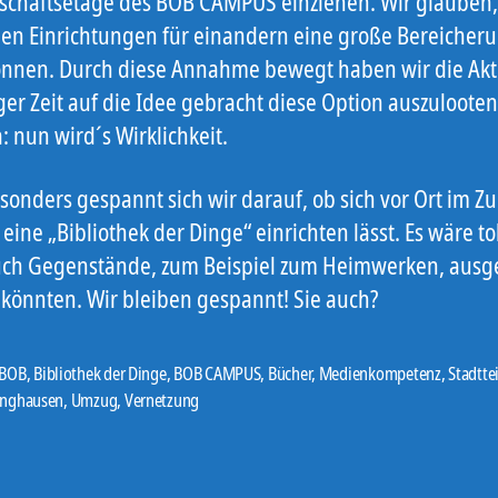
chaftsetage des BOB CAMPUS einziehen. Wir glauben,
den Einrichtungen für einandern eine große Bereicher
önnen. Durch diese Annahme bewegt haben wir die Ak
ger Zeit auf die Idee gebracht diese Option auszuloote
: nun wird´s Wirklichkeit.
sonders gespannt sich wir darauf, ob sich vor Ort im Z
ine „Bibliothek der Dinge“ einrichten lässt. Es wäre to
ch Gegenstände, zum Beispiel zum Heimwerken, ausg
könnten. Wir bleiben gespannt! Sie auch?
 BOB
,
Bibliothek der Dinge
,
BOB CAMPUS
,
Bücher
,
Medienkompetenz
,
Stadtte
er
inghausen
,
Umzug
,
Vernetzung