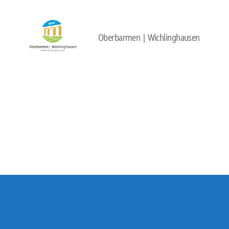
Oberbarmen | Wichlinghausen
422
Quartierbüro
Soziale
Stadt