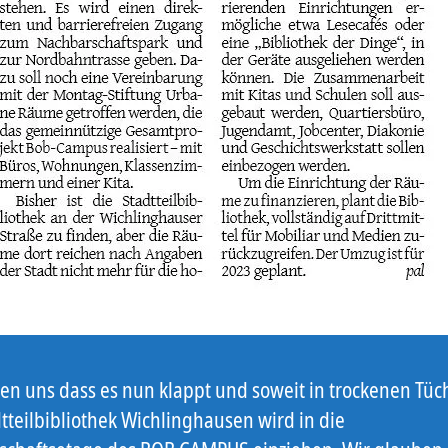
en uns dass es nun klappt und soweit in trockenen Tüch
tteilbibliothek Wichlinghausen wird in die