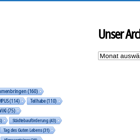
Unser Arc
Unser
Archiv
mmenbringen
(160)
MPUS
(114)
Teilhabe
(110)
WiKi
(75)
)
Städtebauförderung
(43)
Tag des Guten Lebens
(31)
Klimacontainer
(28)