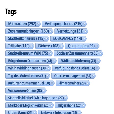
Tags
Mitmachen
(292)
Verfügungsfonds
(215)
Zusammenbringen
(160)
Vernetzung
(131)
Stadtteilkonferenz
(115)
BOB CAMPUS
(114)
Teilhabe
(110)
Färberei
(108)
Quartierbüro
(99)
Stadtteilzentrum WiKi
(75)
Sozialer Zusammenhalt
(63)
Bürgerforum Oberbarmen
(44)
Städtebauförderung
(43)
Wir in Wichlinghausen
(38)
Verfügungsfonds Beirat
(36)
Tag des Guten Lebens
(31)
Quartiermanagement
(31)
Kulturzentrum Immanuel
(30)
Klimacontainer
(28)
Vierzweizwei Online
(28)
Stadtteilbibliothek Wichlinghausen
(27)
Markt der Möglichkeiten
(26)
Hilgershöhe
(26)
Urban Game
(25)
Netzwerk Integration
(25)