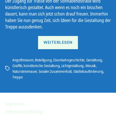
Der Zugang zur Trasse von der Sonnabendstraße wird
künstlerisch gestaltet. Auch wenn es noch ein bisschen
dauert, kann man sich jetzt schon drauf freuen. Immerhin
haben Sie nun genug Zeit, sich Ideen für die Gestaltung der
Treppe auszudenken.
„Treppe
WEITERLESEN
zur
Trasse“
Angstfreiraum
,
Beteiligung
,
Eisenbahngeschichte
,
Gestaltung
,
Graffiti
,
künstlerische Gestaltung
,
Lichtgestaltung
,
Mosaik
,
Schlagwörter
Natursteinmauer
,
Sozialer Zusammenhalt
,
Städtebauförderung
,
Treppe
Impressum
Datenschutzerklärung