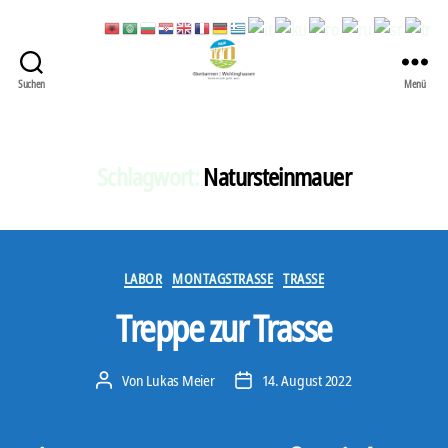
Suchen
Menü
422
Quartierbüro
Soziale
Stadt
Schlagwort:
Natursteinmauer
Kategorien
LABOR
MONTAGSTRASSE
TRASSE
Treppe zur Trasse
Von
Lukas Meier
14. August 2022
Beitragsautor
Veröffentlichungsdatum