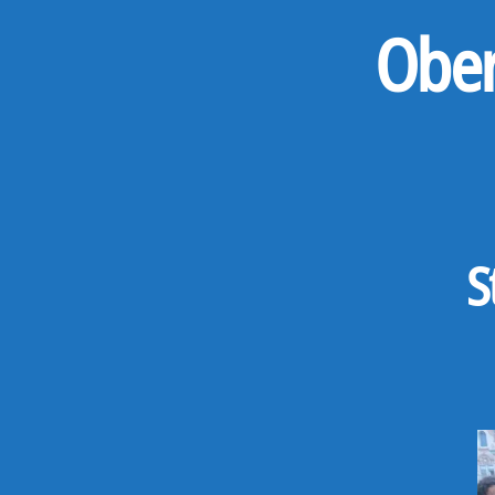
Ober
S