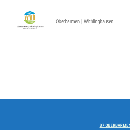
Oberbarmen | Wichlinghausen
422
Quartierbüro
Soziale
Stadt
B7 OBERBARME