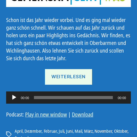
Schon ist das Jahr wieder vorbei. Und es ging mal wieder
ganz schön schnell. Wir schauen auf das Jahr zurück und
holen uns ein paar Highlights ins Gedächnis. Wir finden, es
hat sich ganz schön etwas entwickelt in Oberbarmen und
Wichlinghausen. Also lehnen Sie sich zurück und scollen
Sie sich durch das letzte Jahr.
„Das
WEITERLESEN
war
2023“
A
00:00
00:00
u
d
Podcast:
Play in new window
|
Download
i
o
April
,
Dezember
,
Februar
,
Juli
,
Juni
,
Mail
,
März
,
November
,
Oktober
,
Schlagwörter
-