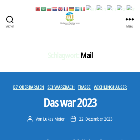
Suchen
Menü
422
Quartierbüro
Soziale
Stadt
Schlagwort:
Mail
Kategorien
B7 OBERBARMEN
SCHWARZBACH
TRASSE
WICHLINGHAUSER
Das war 2023
Von
Lukas Meier
22. Dezember 2023
Beitragsautor
Veröffentlichungsdatum