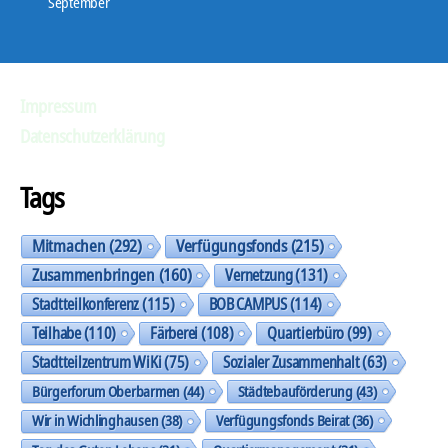
September
P
l
a
Impressum
y
e
Datenschutzerklärung
r
Tags
Mitmachen
(292)
Verfügungsfonds
(215)
Zusammenbringen
(160)
Vernetzung
(131)
Stadtteilkonferenz
(115)
BOB CAMPUS
(114)
Teilhabe
(110)
Färberei
(108)
Quartierbüro
(99)
Stadtteilzentrum WiKi
(75)
Sozialer Zusammenhalt
(63)
Bürgerforum Oberbarmen
(44)
Städtebauförderung
(43)
Wir in Wichlinghausen
(38)
Verfügungsfonds Beirat
(36)