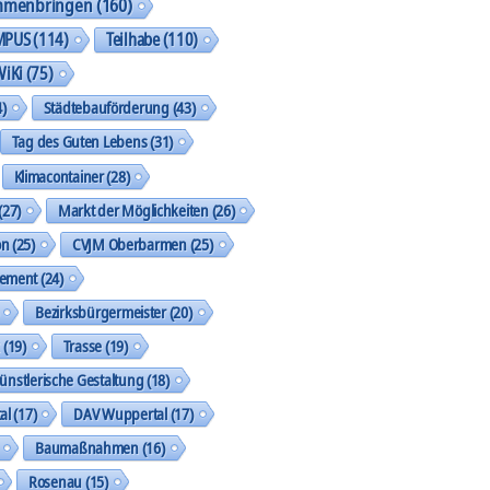
mmenbringen
(160)
MPUS
(114)
Teilhabe
(110)
WiKi
(75)
)
Städtebauförderung
(43)
Tag des Guten Lebens
(31)
Klimacontainer
(28)
(27)
Markt der Möglichkeiten
(26)
on
(25)
CVJM Oberbarmen
(25)
gement
(24)
Bezirksbürgermeister
(20)
k
(19)
Trasse
(19)
ünstlerische Gestaltung
(18)
al
(17)
DAV Wuppertal
(17)
Baumaßnahmen
(16)
Rosenau
(15)