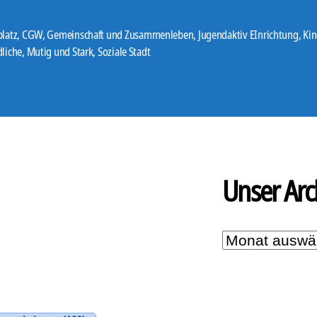
eröffnet
im
latz
,
CGW
,
Gemeinschaft und Zusammenleben
,
Jugendaktiv EInrichtung
,
Kin
er
liche
,
Mutig und Stark
,
Soziale Stadt
Juni“
Unser Arc
Unser
Archiv