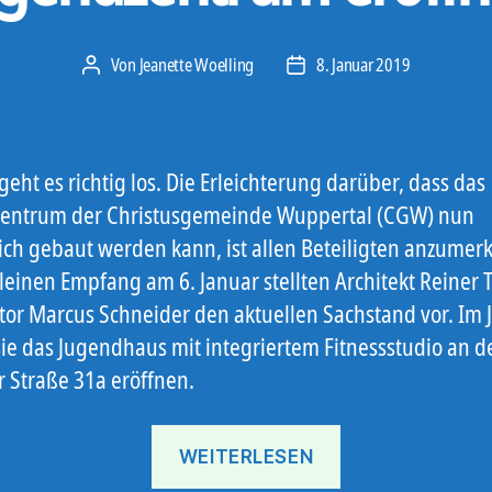
Von
Jeanette Woelling
8. Januar 2019
Beitragsautor
Veröffentlichungsdatum
geht es richtig los. Die Erleichterung darüber, dass das
entrum der Christusgemeinde Wuppertal (CGW) nun
lich gebaut werden kann, ist allen Beteiligten anzumerk
leinen Empfang am 6. Januar stellten Architekt Reiner 
tor Marcus Schneider den aktuellen Sachstand vor. Im 
sie das Jugendhaus mit integriertem Fitnessstudio an d
r Straße 31a eröffnen.
„Neues
WEITERLESEN
Jugendzentrum