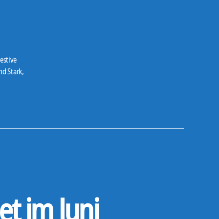
estive
nd Stark
,
t im Juni