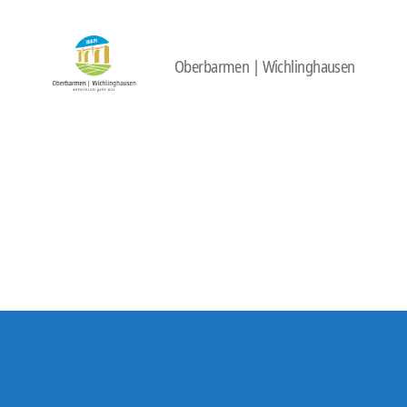
Oberbarmen | Wichlinghausen
422
Quartierbüro
Soziale
Stadt