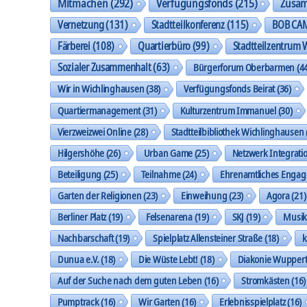
Mitmachen
(292)
Verfügungsfonds
(215)
Zusa
Vernetzung
(131)
Stadtteilkonferenz
(115)
BOB CA
Färberei
(108)
Quartierbüro
(99)
Stadtteilzentrum 
Sozialer Zusammenhalt
(63)
Bürgerforum Oberbarmen
(44
Wir in Wichlinghausen
(38)
Verfügungsfonds Beirat
(36)
Quartiermanagement
(31)
Kulturzentrum Immanuel
(30)
Vierzweizwei Online
(28)
Stadtteilbibliothek Wichlinghausen
Hilgershöhe
(26)
Urban Game
(25)
Netzwerk Integrati
Beteiligung
(25)
Teilnahme
(24)
Ehrenamtliches Enga
Garten der Religionen
(23)
Einweihung
(23)
Agora
(21)
Berliner Platz
(19)
Felsenarena
(19)
SKJ
(19)
Musi
Nachbarschaft
(19)
Spielplatz Allensteiner Straße
(18)
k
Dunua e.V.
(18)
Die Wüste Lebt!
(18)
Diakonie Wuppert
Auf der Suche nach dem guten Leben
(16)
Stromkästen
(16)
Pumptrack
(16)
Wir Garten
(16)
Erlebnisspielplatz
(16)