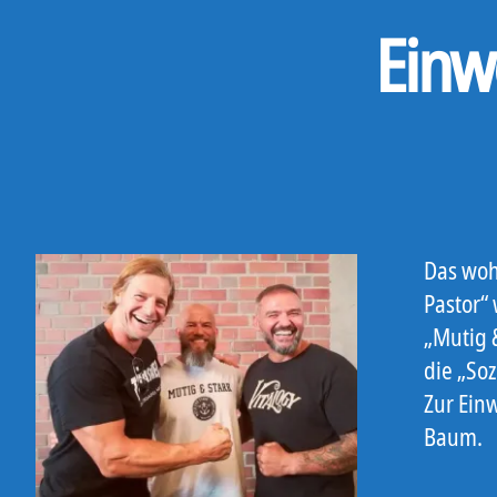
Einw
Das woh
Pastor“ 
„Mutig 
die „So
Zur Ein
Baum.