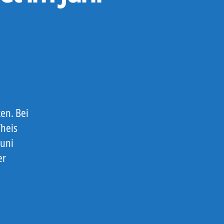
en. Bei
Theis
Juni
er