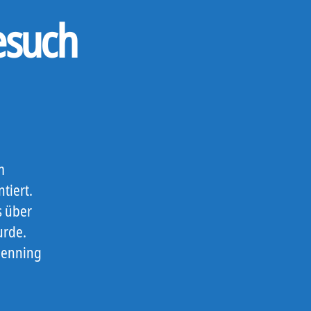
esuch
m
tiert.
s über
urde.
Henning