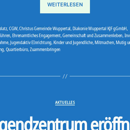
„Einweihung
WEITERLESEN
mit
Promi-
Besuch“
latz
,
CGW
,
Christus Gemeinde Wuppertal
,
Diakonie Wuppertal KJF gGmbH
,
führen
,
Ehrenamtliches Engagement
,
Gemeinschaft und Zusammenleben
,
Inv
er
ahme
,
Jugendaktiv EInrichtung
,
Kinder und Jugendliche
,
Mitmachen
,
Mutig u
ng
,
Quartierbüro
,
Zuammenbringen
Kategorien
AKTUELLES
gendzentrum eröffne