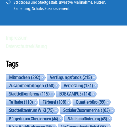
Städtebau und Stadtgestalt
,
Investive Maßnahme
,
Nutzen
,
Schlagwörter
Straße“
Sanierung
,
Schule
,
Sozialdezernent
Impressum
Datenschutzerklärung
Tags
Mitmachen
(292)
Verfügungsfonds
(215)
Zusammenbringen
(160)
Vernetzung
(131)
Stadtteilkonferenz
(115)
BOB CAMPUS
(114)
Teilhabe
(110)
Färberei
(108)
Quartierbüro
(99)
Stadtteilzentrum WiKi
(75)
Sozialer Zusammenhalt
(63)
Bürgerforum Oberbarmen
(44)
Städtebauförderung
(43)
Wir in Wichlinghausen
(38)
Verfügungsfonds Beirat
(36)