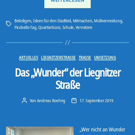
WEITERLESEN
Picobello-
Aktion
mit
Beteiligen
,
Ideen für den Stadtteil
,
Mitmachen
,
Müllvermeidung
,
Schlagwörter
Picobello-Tag
,
Quartierbüro
,
Schule
,
Vernetzen
180
Schüler*innen“
Kategorien
AKTUELLES
LIEGNITZERSTRASSE
TRASSE
UMSETZUNG
Das „Wunder“ der Liegnitzer
Straße
Von
Andreas Roehrig
17. September 2019
Beitragsautor
Veröffentlichungsdatum
„Wer nicht an Wunder