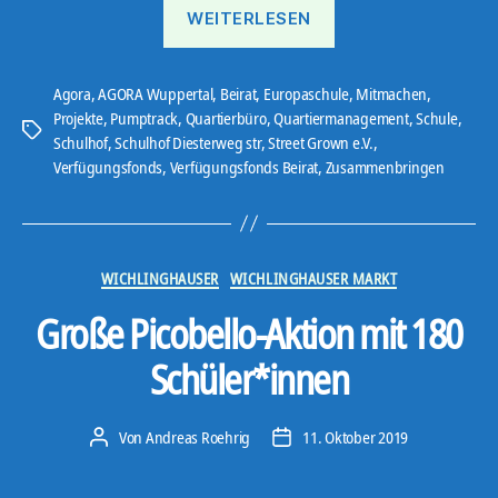
„3x
WEITERLESEN
Action“
Agora
,
AGORA Wuppertal
,
Beirat
,
Europaschule
,
Mitmachen
,
Projekte
,
Pumptrack
,
Quartierbüro
,
Quartiermanagement
,
Schule
,
Schlagwörter
Schulhof
,
Schulhof Diesterweg str
,
Street Grown e.V.
,
Verfügungsfonds
,
Verfügungsfonds Beirat
,
Zusammenbringen
Kategorien
WICHLINGHAUSER
WICHLINGHAUSER MARKT
Große Picobello-Aktion mit 180
Schüler*innen
Von
Andreas Roehrig
11. Oktober 2019
Beitragsautor
Veröffentlichungsdatum