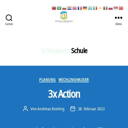
Suchen
Menü
422
Quartierbüro
Soziale
Stadt
Schlagwort:
Schule
Kategorien
PLANUNG
WICHLINGHAUSER
3x Action
Von
Andreas Roehrig
28. Februar 2022
Beitragsautor
Veröffentlichungsdatum