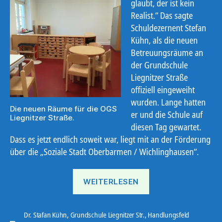
glaubt, der ist kein
Realist.“ Das sagte
Schuldezernent Stefan
Kühn, als die neuen
Betreuungsräume an
der Grundschule
Liegnitzer Straße
offiziell eingeweiht
wurden. Lange hatten
Die neuen Räume für die OGS
er und die Schule auf
Liegnitzer Straße.
diesen Tag gewartet.
Dass es jetzt endlich soweit war, liegt mit an der Förderung
über die „Soziale Stadt Oberbarmen / Wichlinghausen“.
„Das
WEITERLESEN
„Wunder“
der
Liegnitzer
Dr. Stafan Kühn
,
Grundschule Liegnitzer Str.
,
Handlungsfeld