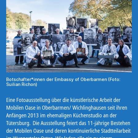
Botschafter*innen der Embassy of Oberbarmen (Foto:
Suilian Richon)
Eine Fotoausstellung über die künstlerische Arbeit der
Mobilen Oase in Oberbarmen/ Wichlinghausen seit ihren
Anfängen 2013 im ehemaligen Küchenstudio an der
Tütersburg. Die Ausstellung feiert das 11-jährige Bestehen
der Mobilen Oase und deren kontinuierliche Stadtteilarbeit