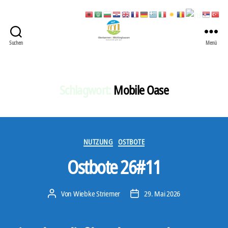
Suchen
Menü
422
Quartierbüro
Soziale
Stadt
Schlagwort:
Mobile Oase
Kategorien
NUTZUNG
OSTBOTE
Ostbote 26#11
Von
Wiebke Striemer
29. Mai 2026
Beitragsautor
Veröffentlichungsdatum