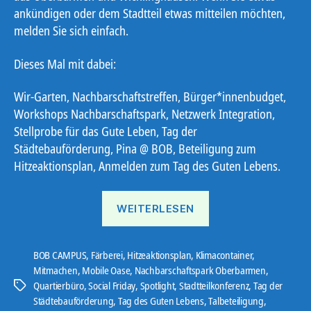
ankündigen oder dem Stadtteil etwas mitteilen möchten,
melden Sie sich einfach.
Dieses Mal mit dabei:
Wir-Garten, Nachbarschaftstreffen, Bürger*innenbudget,
Workshops Nachbarschaftspark, Netzwerk Integration,
Stellprobe für das Gute Leben, Tag der
Städtebauförderung, Pina @ BOB, Beteiligung zum
Hitzeaktionsplan, Anmelden zum Tag des Guten Lebens.
„Ostbote
WEITERLESEN
KW
17“
BOB CAMPUS
,
Färberei
,
Hitzeaktionsplan
,
Klimacontainer
,
Mitmachen
,
Mobile Oase
,
Nachbarschaftspark Oberbarmen
,
Quartierbüro
,
Social Friday
,
Spotlight
,
Stadtteilkonferenz
,
Tag der
Schlagwörter
Städtebauförderung
,
Tag des Guten Lebens
,
Talbeteiligung
,