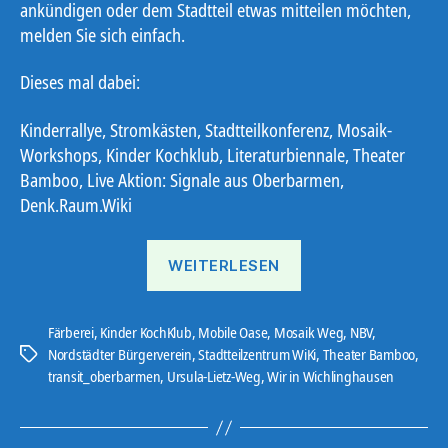
ankündigen oder dem Stadtteil etwas mitteilen möchten,
melden Sie sich einfach.
Dieses mal dabei:
Kinderrallye, Stromkästen, Stadtteilkonferenz, Mosaik-
Workshops, Kinder Kochklub, Literaturbiennale, Theater
Bamboo, Live Aktion: Signale aus Oberbarmen,
Denk.Raum.Wiki
„Ostbote
WEITERLESEN
26#10“
Färberei
,
Kinder KochKlub
,
Mobile Oase
,
Mosaik Weg
,
NBV
,
Nordstädter Bürgerverein
,
Stadtteilzentrum WiKi
,
Theater Bamboo
,
Schlagwörter
transit_oberbarmen
,
Ursula-Lietz-Weg
,
Wir in Wichlinghausen