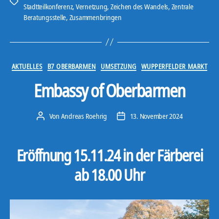
Schlagwörter
Stadtteilkonferenz
,
Vernetzung
,
Zeichen des Wandels
,
Zentrale
Beratungsstelle
,
Zusammenbringen
Kategorien
AKTUELLES
B7 OBERBARMEN
UMSETZUNG
WUPPERFELDER MARKT
Embassy of Oberbarmen
Von
Andreas Roehrig
13. November 2024
Beitragsautor
Veröffentlichungsdatum
Eröffnung 15.11.24 in der Färberei
ab 18.00 Uhr