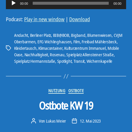
A
00:00
00:00
u
d
Podcast:
Play in new window
|
Download
i
o
Andacht
,
Berliner Platz
,
BIB@BOB
,
Bigband
,
Blumenwiesen
,
CVJM
-
Oberbarmen
,
EFG Wichlinghausen
,
Film
,
Freibad Mählersbeck
,
Kleidertausch
,
Klimacontainer
,
Kulturzentrum Immanuel
,
Mobile
P
Schlagwörter
Oase
,
Nachhaltigkeit
,
Rosenau
,
Spielplatz Allensteiner Straße
,
l
Spielplatz Hermannstaße
,
Spotlight
,
Transit
,
Wichernkapelle
a
y
e
r
Kategorien
NUTZUNG
OSTBOTE
Ostbote KW 19
Von
Lukas Meier
12. Mai 2023
Beitragsautor
Veröffentlichungsdatum