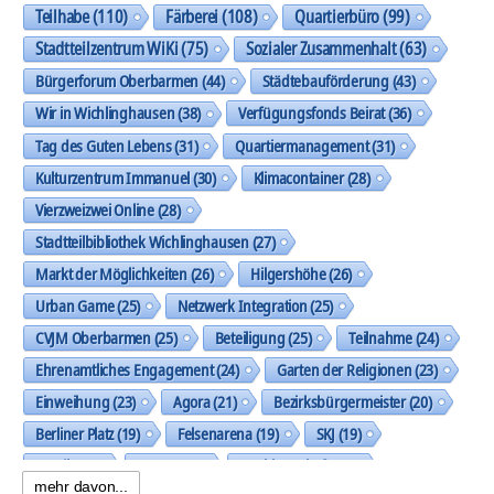
Teilhabe
(110)
Färberei
(108)
Quartierbüro
(99)
Stadtteilzentrum WiKi
(75)
Sozialer Zusammenhalt
(63)
Bürgerforum Oberbarmen
(44)
Städtebauförderung
(43)
Wir in Wichlinghausen
(38)
Verfügungsfonds Beirat
(36)
Tag des Guten Lebens
(31)
Quartiermanagement
(31)
Kulturzentrum Immanuel
(30)
Klimacontainer
(28)
Vierzweizwei Online
(28)
Stadtteilbibliothek Wichlinghausen
(27)
Markt der Möglichkeiten
(26)
Hilgershöhe
(26)
Urban Game
(25)
Netzwerk Integration
(25)
CVJM Oberbarmen
(25)
Beteiligung
(25)
Teilnahme
(24)
Ehrenamtliches Engagement
(24)
Garten der Religionen
(23)
Einweihung
(23)
Agora
(21)
Bezirksbürgermeister
(20)
Berliner Platz
(19)
Felsenarena
(19)
SKJ
(19)
Musik
(19)
Trasse
(19)
Nachbarschaft
(19)
mehr davon...