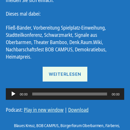
Dieses mal dabei:
Fließ-Bänder, Vorbereitung Spielplatz-Einweihung,
Stadtteilkonferenz, Schwarzmarkt, Signale aus
Oberbarmen, Theater Bamboo, Denk.Raum.Wiki,
Nachbarschaftsfest BOB CAMPUS, Demokratiebus,
Heimatpreis.
„Ostbote
WEITERLESEN
26#11“
A
00:00
00:00
u
d
Podcast:
Play in new window
|
Download
i
o
Blaues Kreuz
,
BOB CAMPUS
,
Bürgerforum Oberbarmen
,
Färberei
,