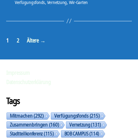
Verfügungsfonds
,
Vernetzung
,
Wir-Garten
Seitennummerierung
1
2
Ältere
→
der
Beiträge
Impressum
Datenschutzerklärung
Tags
Mitmachen
(292)
Verfügungsfonds
(215)
Zusammenbringen
(160)
Vernetzung
(131)
Stadtteilkonferenz
(115)
BOB CAMPUS
(114)