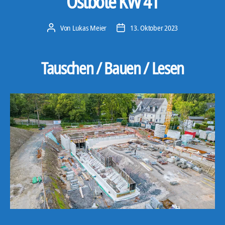
Ostbote KW 41
Von
Lukas Meier
13. Oktober 2023
Beitragsautor
Veröffentlichungsdatum
Tauschen / Bauen / Lesen