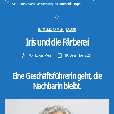
Schlagwörter
Städtenetz NRW
,
Vernetzung
,
Zusammenbringen
Kategorien
B7 OBERBARMEN
LABOR
Iris und die Färberei
Von
Lukas Meier
19. Dezember 2024
Beitragsautor
Veröffentlichungsdatum
Eine Geschäftsführerin geht, die
Nachbarin bleibt.