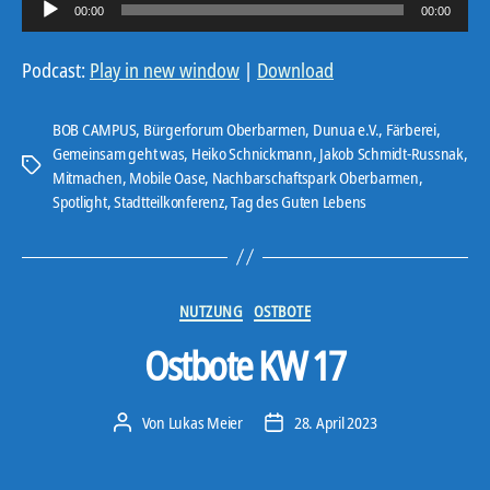
A
00:00
00:00
u
d
Podcast:
Play in new window
|
Download
i
o
BOB CAMPUS
,
Bürgerforum Oberbarmen
,
Dunua e.V.
,
Färberei
,
-
Gemeinsam geht was
,
Heiko Schnickmann
,
Jakob Schmidt-Russnak
,
Schlagwörter
Mitmachen
,
Mobile Oase
,
Nachbarschaftspark Oberbarmen
,
P
Spotlight
,
Stadtteilkonferenz
,
Tag des Guten Lebens
l
a
y
e
Kategorien
NUTZUNG
OSTBOTE
r
Ostbote KW 17
Von
Lukas Meier
28. April 2023
Beitragsautor
Veröffentlichungsdatum