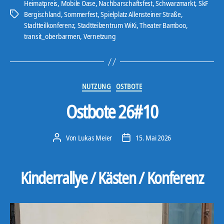
-
Heimatpreis
,
Mobile Oase
,
Nachbarschaftsfest
,
Schwarzmarkt
,
SkF
Bergischland
,
Sommerfest
,
Spielplatz Allensteiner Straße
,
P
Schlagwörter
Stadtteilkonferenz
,
Stadtteilzentrum WiKi
,
Theater Bamboo
,
l
transit_oberbarmen
,
Vernetzung
a
y
e
r
Kategorien
NUTZUNG
OSTBOTE
Ostbote 26#10
Von
Lukas Meier
15. Mai 2026
Beitragsautor
Veröffentlichungsdatum
Kinderrallye / Kästen / Konferenz