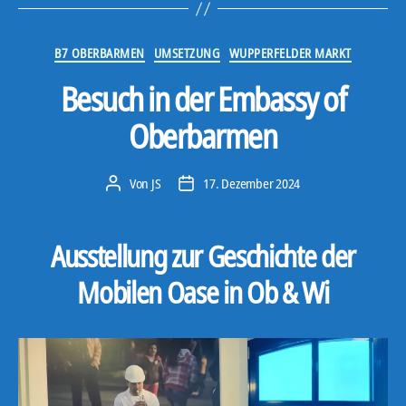
l
a
Kategorien
B7 OBERBARMEN
UMSETZUNG
WUPPERFELDER MARKT
y
e
Besuch in der Embassy of
r
Oberbarmen
Von
JS
17. Dezember 2024
Beitragsautor
Veröffentlichungsdatum
Ausstellung zur Geschichte der
Mobilen Oase in Ob & Wi