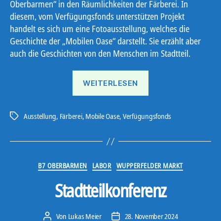
Oberbarmen“ in den Räumlichkeiten der Färberei. In
diesem, vom Verfügungsfonds unterstützen Projekt
handelt es sich um eine Fotoausstellung, welches die
Geschichte der „Mobilen Oase“ darstellt. Sie erzählt aber
auch die Geschichten von den Menschen im Stadtteil.
„Besuch
WEITERLESEN
in
der
Embassy
Ausstellung
,
Färberei
,
Mobile Oase
,
Verfügungsfonds
Schlagwörter
of
Oberbarmen“
Kategorien
B7 OBERBARMEN
LABOR
WUPPERFELDER MARKT
Stadtteilkonferenz
Von
Lukas Meier
28. November 2024
Beitragsautor
Veröffentlichungsdatum