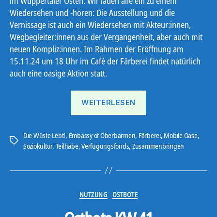
im Wuppertaler Osten. Wir laden alle ein zu einem
Wiedersehen und -hören: Die Ausstellung und die
Vernissage ist auch ein Wiedersehen mit Akteur:innen,
Wegbegleiter:innen aus der Vergangenheit, aber auch mit
neuen Kompliz:innen. Im Rahmen der Eröffnung am
15.11.24 um 18 Uhr im Café der Färberei findet natürlich
auch eine oasige Aktion statt.
„Embassy
WEITERLESEN
of
Oberbarmen“
Die Wüste Lebt!
,
Embassy of Oberbarmen
,
Färberei
,
Mobile Oase
,
Schlagwörter
Soziokultur
,
Teilhabe
,
Verfügungsfonds
,
Zusammenbringen
Kategorien
NUTZUNG
OSTBOTE