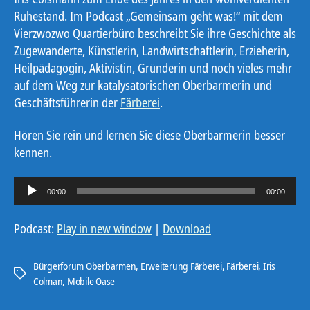
Ruhestand. Im Podcast „Gemeinsam geht was!“ mit dem
Vierzwozwo Quartierbüro beschreibt Sie ihre Geschichte als
Zugewanderte, Künstlerin, Landwirtschaftlerin, Erzieherin,
Heilpädagogin, Aktivistin, Gründerin und noch vieles mehr
auf dem Weg zur katalysatorischen Oberbarmerin und
Geschäftsführerin der
Färberei
.
Hören Sie rein und lernen Sie diese Oberbarmerin besser
kennen.
A
00:00
00:00
u
d
Podcast:
Play in new window
|
Download
i
o
Bürgerforum Oberbarmen
,
Erweiterung Färberei
,
Färberei
,
Iris
Schlagwörter
-
Colman
,
Mobile Oase
P