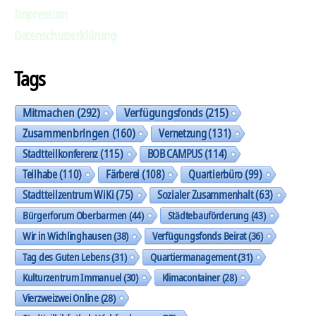
Impressum
Datenschutzerklärung
Tags
Mitmachen
(292)
Verfügungsfonds
(215)
Zusammenbringen
(160)
Vernetzung
(131)
Stadtteilkonferenz
(115)
BOB CAMPUS
(114)
Teilhabe
(110)
Färberei
(108)
Quartierbüro
(99)
Stadtteilzentrum WiKi
(75)
Sozialer Zusammenhalt
(63)
Bürgerforum Oberbarmen
(44)
Städtebauförderung
(43)
Wir in Wichlinghausen
(38)
Verfügungsfonds Beirat
(36)
Tag des Guten Lebens
(31)
Quartiermanagement
(31)
Kulturzentrum Immanuel
(30)
Klimacontainer
(28)
Vierzweizwei Online
(28)