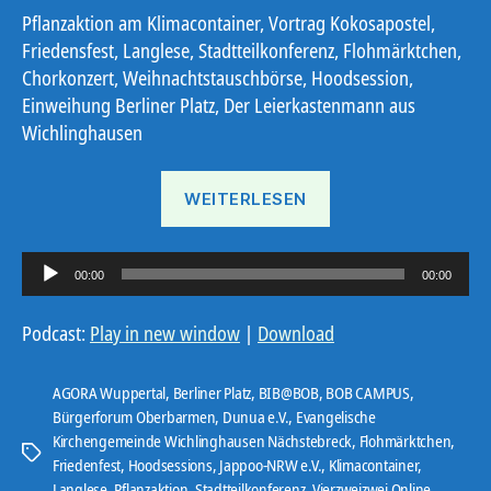
Pflanzaktion am Klimacontainer, Vortrag Kokosapostel,
Friedensfest, Langlese, Stadtteilkonferenz, Flohmärktchen,
Chorkonzert, Weihnachtstauschbörse, Hoodsession,
Einweihung Berliner Platz, Der Leierkastenmann aus
Wichlinghausen
„Ostbote
WEITERLESEN
KW
45“
A
00:00
00:00
u
d
Podcast:
Play in new window
|
Download
i
o
AGORA Wuppertal
,
Berliner Platz
,
BIB@BOB
,
BOB CAMPUS
,
-
Bürgerforum Oberbarmen
,
Dunua e.V.
,
Evangelische
Kirchengemeinde Wichlinghausen Nächstebreck
,
Flohmärktchen
,
P
Schlagwörter
Friedenfest
,
Hoodsessions
,
Jappoo-NRW e.V.
,
Klimacontainer
,
l
Langlese
,
Pflanzaktion
,
Stadtteilkonferenz
,
Vierzweizwei Online
,