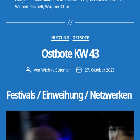
a
Wilfried Reichelt
,
Wupper-Chor
y
e
r
Kategorien
NUTZUNG
OSTBOTE
Ostbote KW 43
Von
Wiebke Striemer
27. Oktober 2023
Beitragsautor
Veröffentlichungsdatum
Festivals / Einweihung / Netzwerken