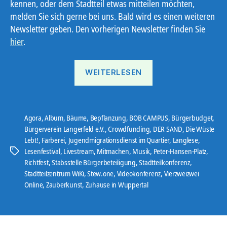
kennen, oder dem Stadtteil etwas mitteilen möchten,
melden Sie sich gerne bei uns. Bald wird es einen weiteren
Newsletter geben. Den vorherigen Newsletter finden Sie
hier
.
„Ostbote
WEITERLESEN
21#6“
Agora
,
Album
,
Bäume
,
Bepflanzung
,
BOB CAMPUS
,
Bürgerbudget
,
Bürgerverein Langerfeld e.V.
,
Crowdfunding
,
DER SAND
,
Die Wüste
Lebt!
,
Färberei
,
Jugendmigrationsdienst im Quartier
,
Langlese
,
Lesenfestival
,
Livestream
,
Mitmachen
,
Musik
,
Peter-Hansen-Platz
,
Schlagwörter
Richtfest
,
Stabsstelle Bürgerbeteiligung
,
Stadtteilkonferenz
,
Stadtteilzentrum WiKi
,
Stew.one
,
Videokonferenz
,
Vierzweizwei
Online
,
Zauberkunst
,
Zuhause in Wuppertal