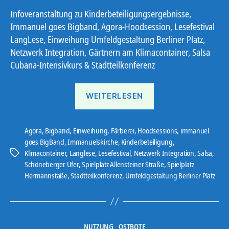
Infoveranstaltung zu Kinderbeteiligungsergebnisse,
Immanuel goes Bigband, Agora-Hoodsession, Lesefestival
LangLese, Einweihung Umfeldgestaltung Berliner Platz,
Netzwerk Integration, Gärtnern am Klimacontainer, Salsa
Cubana-Intensivkurs & Stadtteilkonferenz
„Ostbote
WEITERLESEN
KW
43“
Agora
,
Bigband
,
Einweihung
,
Färberei
,
Hoodsessions
,
immanuel
goes BigBand
,
Immanuelskirche
,
Kinderbeteiligung
,
Klimacontainer
,
Langlese
,
Lesefestival
,
Netzwerk Integration
,
Salsa
,
Schlagwörter
Schöneberger Ufer
,
Spielplatz Allensteiner Straße
,
Spielplatz
Hermannstaße
,
Stadtteilkonferenz
,
Umfeldgestaltung Berliner Platz
Kategorien
NUTZUNG
OSTBOTE