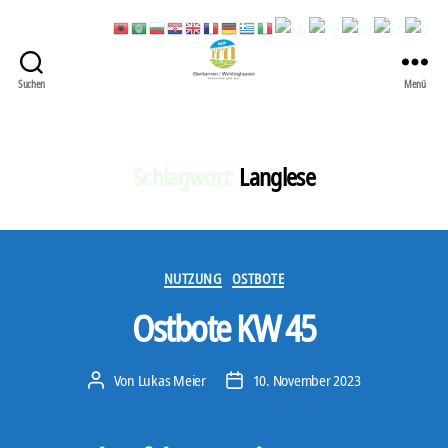
Suchen
Menü
422
Quartierbüro
Soziale
Stadt
Schlagwort:
Langlese
Kategorien
NUTZUNG
OSTBOTE
Ostbote KW 45
Von
Lukas Meier
10. November 2023
Beitragsautor
Veröffentlichungsdatum