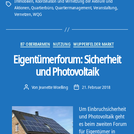
Immobilien
,
Koordination und Vernetzung der Akteure und
dem
Schlagwörter
Aktionen
,
Quartierbüro
,
Quartiermanagement
,
Veranstaltung
,
Stadtbild“
Vernetzen
,
WQG
Kategorien
B7 OBERBARMEN
NUTZUNG
WUPPERFELDER MARKT
Eigentümerforum: Sicherheit
und Photovoltaik
Von
Jeanette Woelling
21. Februar 2018
Beitragsautor
Veröffentlichungsdatum
Um Einbruchsicherheit
und Photovoltaik geht
es beim zweiten Forum
für Eigentümer in