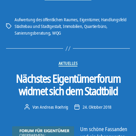
im
Wuppertaler
Aufwertung des öffentlichen Raumes
,
Eigentümer
,
Handlungsfeld
Osten
Städtebau und Stadtgestalt
,
Immobilien
,
Quartierbüro
,
Schlagwörter
geht
Sanierungsberatung
,
WQG
weiter!“
Kategorien
AKTUELLES
Nächstes Eigentümerforum
widmet sich dem Stadtbild
Von
Andreas Roehrig
24. Oktober 2018
Beitragsautor
Veröffentlichungsdatum
Um schöne Fassanden