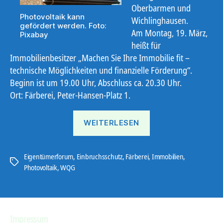
Oberbarmen und
Photovoltaik kann
Wichlinghausen.
gefördert werden. Foto:
Am Montag, 19. März,
Pixabay
heißt für
Immobilienbesitzer „Machen Sie Ihre Immobilie fit –
technische Möglichkeiten und finanzielle Förderung“.
Beginn ist um 19.00 Uhr, Abschluss ca. 20.30 Uhr.
Ort: Färberei, Peter-Hansen-Platz 1.
„Eigentümerforum:
WEITERLESEN
Sicherheit
und
Photovoltaik“
Eigentümerforum
,
Einbruchsschutz
,
Färberei
,
Immobilien
,
Schlagwörter
Photovoltaik
,
WQG
Impressum