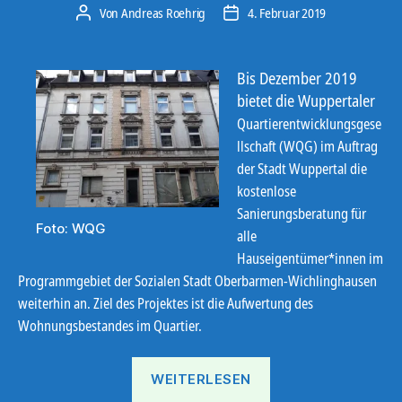
Von
Andreas Roehrig
4. Februar 2019
Beitragsautor
Veröffentlichungsdatum
Bis Dezember 2019
bietet die Wuppertaler
Quartierentwicklungsgese
llschaft (WQG) im Auftrag
der Stadt Wuppertal die
kostenlose
Sanierungsberatung für
Foto: WQG
alle
Hauseigentümer*innen im
Programmgebiet der Sozialen Stadt Oberbarmen-Wichlinghausen
weiterhin an. Ziel des Projektes ist die Aufwertung des
Wohnungsbestandes im Quartier.
„Kostenlose
WEITERLESEN
Sanierungsberatung