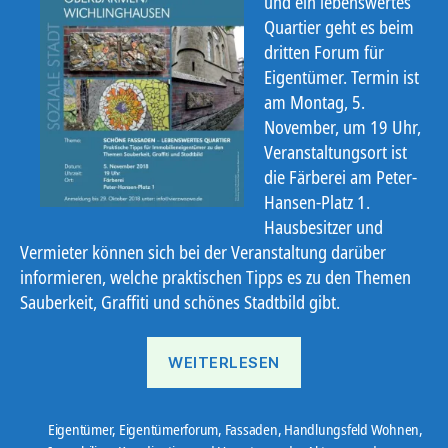
und ein lebenswertes
Quartier geht es beim
dritten Forum für
Eigentümer. Termin ist
am Montag, 5.
November, um 19 Uhr,
Veranstaltungsort ist
die Färberei am Peter-
Hansen-Platz 1.
Hausbesitzer und
Vermieter können sich bei der Veranstaltung darüber
informieren, welche praktischen Tipps es zu den Themen
Sauberkeit, Graffiti und schönes Stadtbild gibt.
„Nächstes
WEITERLESEN
Eigentümerforum
widmet
sich
Eigentümer
,
Eigentümerforum
,
Fassaden
,
Handlungsfeld Wohnen
,