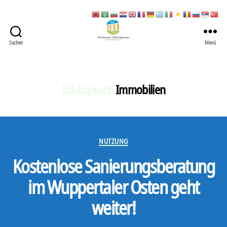
Suchen
Menü
422
Quartierbüro
Soziale
Stadt
Schlagwort:
Immobilien
Kategorien
NUTZUNG
Kostenlose Sanierungsberatung
im Wuppertaler Osten geht
weiter!