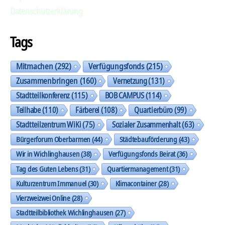
Datenschutzerklärung
Tags
Mitmachen
(292)
Verfügungsfonds
(215)
Zusammenbringen
(160)
Vernetzung
(131)
Stadtteilkonferenz
(115)
BOB CAMPUS
(114)
Teilhabe
(110)
Färberei
(108)
Quartierbüro
(99)
Stadtteilzentrum WiKi
(75)
Sozialer Zusammenhalt
(63)
Bürgerforum Oberbarmen
(44)
Städtebauförderung
(43)
Wir in Wichlinghausen
(38)
Verfügungsfonds Beirat
(36)
Tag des Guten Lebens
(31)
Quartiermanagement
(31)
Kulturzentrum Immanuel
(30)
Klimacontainer
(28)
Vierzweizwei Online
(28)
Stadtteilbibliothek Wichlinghausen
(27)