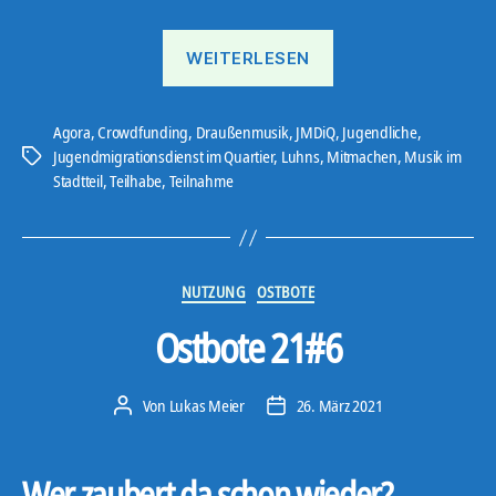
„AGORA
WEITERLESEN
Fördern“
Agora
,
Crowdfunding
,
Draußenmusik
,
JMDiQ
,
Jugendliche
,
Jugendmigrationsdienst im Quartier
,
Luhns
,
Mitmachen
,
Musik im
Schlagwörter
Stadtteil
,
Teilhabe
,
Teilnahme
Kategorien
NUTZUNG
OSTBOTE
Ostbote 21#6
Von
Lukas Meier
26. März 2021
Beitragsautor
Veröffentlichungsdatum
Wer zaubert da schon wieder?