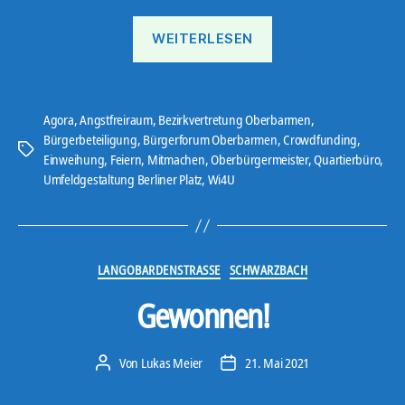
„Ostbote
WEITERLESEN
21#10“
Agora
,
Angstfreiraum
,
Bezirkvertretung Oberbarmen
,
Bürgerbeteiligung
,
Bürgerforum Oberbarmen
,
Crowdfunding
,
Schlagwörter
Einweihung
,
Feiern
,
Mitmachen
,
Oberbürgermeister
,
Quartierbüro
,
Umfeldgestaltung Berliner Platz
,
Wi4U
Kategorien
LANGOBARDENSTRASSE
SCHWARZBACH
Gewonnen!
Von
Lukas Meier
21. Mai 2021
Beitragsautor
Veröffentlichungsdatum