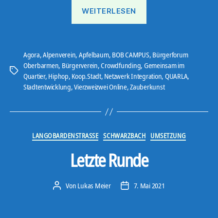
„Ostbote
WEITERLESEN
21#9“
Agora
,
Alpenverein
,
Apfelbaum
,
BOB CAMPUS
,
Bürgerforum
Oberbarmen
,
Bürgerverein
,
Crowdfunding
,
Gemeinsam im
Schlagwörter
Quartier
,
Hiphop
,
Koop.Stadt
,
Netzwerk Integration
,
QUARLA
,
Stadtentwicklung
,
Vierzweizwei Online
,
Zauberkunst
Kategorien
LANGOBARDENSTRASSE
SCHWARZBACH
UMSETZUNG
Letzte Runde
Von
Lukas Meier
7. Mai 2021
Beitragsautor
Veröffentlichungsdatum