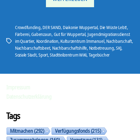
Update
Ob
&
Crowdfunding
,
DER SAND
,
Diakonie Wuppertal
,
Die Wüste Lebt!
,
Wi“
Färberei
,
Gabenzaun
,
Gut für Wuppertal
,
Jugendmigrationsdienst
im Quartier
,
Koordination
,
Kulturzentrum Immanuel
,
Nachbarschaft
,
Schlagwörter
Nachbarschaftsbeet
,
Nachbarschaftshilfe
,
Notbetreuung
,
SKJ
,
Soziale Stadt
,
Sport
,
Stadtteilzentrum WiKi
,
Tagebücher
Impressum
Datenschutzerklärung
Tags
Mitmachen
(292)
Verfügungsfonds
(215)
Zusammenbringen
(160)
Vernetzung
(131)