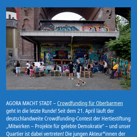
AGORA MACHT STADT –
Crowdfunding für Oberbarmen
geht in die letzte Runde! Seit dem 21. April läuft der
deutschlandweite Crowdfunding-Contest der Hertiestiftung
„Mitwirken – Projekte für gelebte Demokratie“ – und unser
Quartier ist dabei vertreten! Die jungen Akteur*innen der