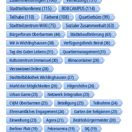
Stadtteilkonferenz
(115)
BOB CAMPUS
(114)
Teilhabe
(110)
Färberei
(108)
Quartierbüro
(99)
Stadtteilzentrum WiKi
(75)
Sozialer Zusammenhalt
(63)
Bürgerforum Oberbarmen
(44)
Städtebauförderung
(43)
Wir in Wichlinghausen
(38)
Verfügungsfonds Beirat
(36)
Tag des Guten Lebens
(31)
Quartiermanagement
(31)
Kulturzentrum Immanuel
(30)
Klimacontainer
(28)
Vierzweizwei Online
(28)
Stadtteilbibliothek Wichlinghausen
(27)
Markt der Möglichkeiten
(26)
Hilgershöhe
(26)
Urban Game
(25)
Netzwerk Integration
(25)
CVJM Oberbarmen
(25)
Beteiligung
(25)
Teilnahme
(24)
Ehrenamtliches Engagement
(24)
Garten der Religionen
(23)
Einweihung
(23)
Agora
(21)
Bezirksbürgermeister
(20)
Berliner Platz
(19)
Felsenarena
(19)
SKJ
(19)