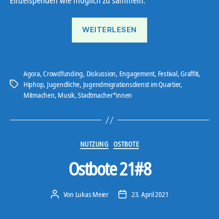
Einzelspenden wie möglich zu sammeln.
„AGORA“
WEITERLESEN
Agora
,
Crowdfunding
,
Diskussion
,
Engagement
,
Festival
,
Graffiti
,
Hiphop
,
Jugendliche
,
Jugendmigrationsdienst im Quartier
,
Schlagwörter
Mitmachen
,
Musik
,
Stadtmacher*innen
Kategorien
NUTZUNG
OSTBOTE
Ostbote 21#8
Von
Lukas Meier
23. April 2021
Beitragsautor
Veröffentlichungsdatum