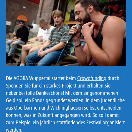
Die AGORA Wuppertal startet beim
Crowdfunding
durch!.
Spenden Sie für ein starkes Projekt und erhalten Sie
nebenbei tolle Dankeschöns! Mit dem eingenommenen
Geld soll ein Fonds gegründet werden, in dem Jugendliche
aus Oberbarmen und Wichlinghausen selbst entscheiden
können, was in Zukunft angegangen wird. So soll damit
zum Beispiel ein jährlich stattfindendes Festival organisiert
werden.