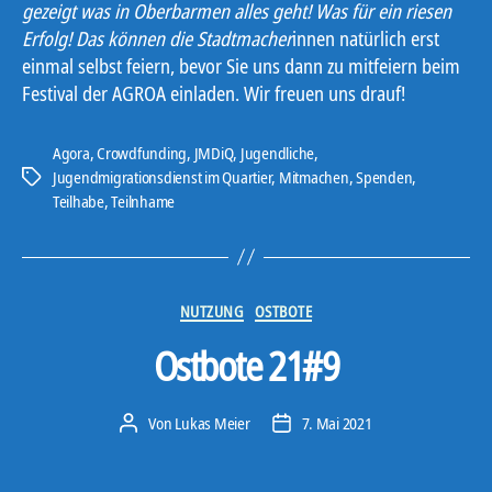
gezeigt was in Oberbarmen alles geht! Was für ein riesen
Erfolg! Das können die Stadtmacher
innen natürlich erst
einmal selbst feiern, bevor Sie uns dann zu mitfeiern beim
Festival der AGROA einladen. Wir freuen uns drauf!
Agora
,
Crowdfunding
,
JMDiQ
,
Jugendliche
,
Jugendmigrationsdienst im Quartier
,
Mitmachen
,
Spenden
,
Schlagwörter
Teilhabe
,
Teilnhame
Kategorien
NUTZUNG
OSTBOTE
Ostbote 21#9
Von
Lukas Meier
7. Mai 2021
Beitragsautor
Veröffentlichungsdatum