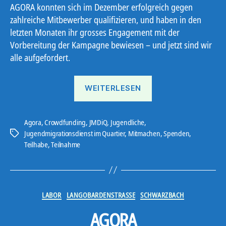
AGORA konnten sich im Dezember erfolgreich gegen
zahlreiche Mitbewerber qualifizieren, und haben in den
letzten Monaten ihr grosses Engagement mit der
Vorbereitung der Kampagne bewiesen – und jetzt sind wir
alle aufgefordert.
„Letzte
WEITERLESEN
Runde“
Agora
,
Crowdfunding
,
JMDiQ
,
Jugendliche
,
Jugendmigrationsdienst im Quartier
,
Mitmachen
,
Spenden
,
Schlagwörter
Teilhabe
,
Teilnahme
Kategorien
LABOR
LANGOBARDENSTRASSE
SCHWARZBACH
AGORA