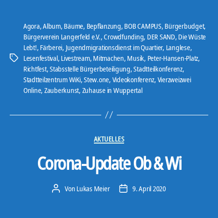
Agora
,
Album
,
Bäume
,
Bepflanzung
,
BOB CAMPUS
,
Bürgerbudget
,
Bürgerverein Langerfeld e.V.
,
Crowdfunding
,
DER SAND
,
Die Wüste
Lebt!
,
Färberei
,
Jugendmigrationsdienst im Quartier
,
Langlese
,
Lesenfestival
,
Livestream
,
Mitmachen
,
Musik
,
Peter-Hansen-Platz
,
Schlagwörter
Richtfest
,
Stabsstelle Bürgerbeteiligung
,
Stadtteilkonferenz
,
Stadtteilzentrum WiKi
,
Stew.one
,
Videokonferenz
,
Vierzweizwei
Online
,
Zauberkunst
,
Zuhause in Wuppertal
Kategorien
AKTUELLES
Corona-Update Ob & Wi
Von
Lukas Meier
9. April 2020
Beitragsautor
Veröffentlichungsdatum