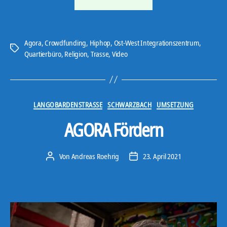
21#8“
Agora
,
Crowdfunding
,
Hiphop
,
Ost-West Integrationszentrum
,
Schlagwörter
Quartierbüro
,
Religion
,
Trasse
,
Video
Kategorien
LANGOBARDENSTRASSE
SCHWARZBACH
UMSETZUNG
AGORA Fördern
Von
Andreas Roehrig
23. April 2021
Beitragsautor
Veröffentlichungsdatum