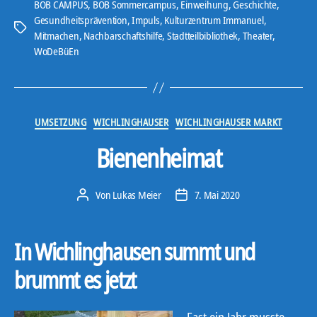
&
BOB CAMPUS
,
BOB Sommercampus
,
Einweihung
,
Geschichte
,
Gesundheitsprävention
,
Impuls
,
Kulturzentrum Immanuel
,
Wi
Schlagwörter
Mitmachen
,
Nachbarschaftshilfe
,
Stadtteilbibliothek
,
Theater
,
7.0“
WoDeBüEn
Kategorien
UMSETZUNG
WICHLINGHAUSER
WICHLINGHAUSER MARKT
Bienenheimat
Von
Lukas Meier
7. Mai 2020
Beitragsautor
Veröffentlichungsdatum
In Wichlinghausen summt und
brummt es jetzt
Fast ein Jahr musste