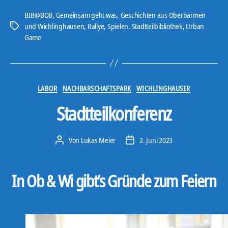
o
BIB@BOB
,
Gemeinsam geht was
,
Geschichten aus Oberbarmen
-
und Wichlinghausen
,
Rallye
,
Spielen
,
Stadtteilbibliothek
,
Urban
Schlagwörter
Game
P
l
a
y
Kategorien
LABOR
NACHBARSCHAFTSPARK
WICHLINGHAUSER
e
r
Stadtteilkonferenz
Von
Lukas Meier
2. Juni 2023
Beitragsautor
Veröffentlichungsdatum
In Ob & Wi gibt’s Gründe zum Feiern