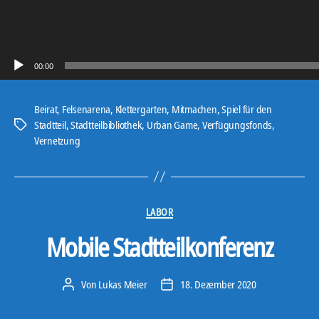
00:00
Beirat
,
Felsenarena
,
Klettergarten
,
Mitmachen
,
Spiel für den
Stadtteil
,
Stadtteilbibliothek
,
Urban Game
,
Verfügungsfonds
,
Schlagwörter
Vernetzung
Kategorien
LABOR
Mobile Stadtteilkonferenz
Von
Lukas Meier
18. Dezember 2020
Beitragsautor
Veröffentlichungsdatum