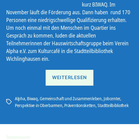
kurz BIWAQ. Im
November läuft die Förderung aus. Dann haben rund 170
Personen eine niedrigschwellige Qualifizierung erhalten.
Um noch einmal mit den Menschen im Quartier ins
Gespräch zu kommen, luden die aktuellen
Teilnehmerinnen der Hauswirtschaftsgruppe beim Verein
Alpha e.V. zum Kulturcafé in die Stadtteilbibliothek
Wichlinghausen ein.
„„Kulturcafé“
WEITERLESEN
läutet
den
Abschied
Alpha
,
Biwaq
,
Gemeinschaft und Zusammenleben
,
Jobcenter
,
Schlagwörter
Perspektive in Oberbarmen
,
Präventionsketten
,
Stadtteilbibliothek
ein“
Impressum