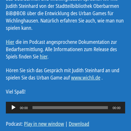
Judith Steinhard von der Stadtteilbibliothek Oberbarmen
BiB@BOB über die Entwicklung des Urban Games für
Wichlinghausen. Natürlich erfahren Sie auch, wie man nun
spielen kann.
Hier
die im Podcast angesprochene Dokumentation zur
Bedarfsermittlung. Alle Informationen zum Release des
Spiels finden Sie
hier
.
Hören Sie sich das Gespräch mit Judith Steinhard an und
spielen Sie das Urban Game auf
www.wichli.de
.
Viel Spaß!
A
00:00
00:00
u
d
Podcast:
Play in new window
|
Download
i