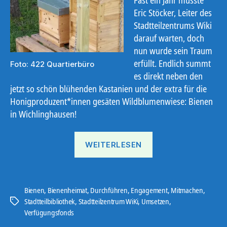
Eric Stöcker, Leiter des
Stadtteilzentrums Wiki
darauf warten, doch
nun wurde sein Traum
erfüllt. Endlich summt
Foto: 422 Quartierbüro
es direkt neben den
jetzt so schön blühenden Kastanien und der extra für die
Honigproduzent*innen gesäten Wildblumenwiese: Bienen
in Wichlinghausen!
„Bienenheimat“
WEITERLESEN
Bienen
,
Bienenheimat
,
Durchführen
,
Engagement
,
Mitmachen
,
Stadtteilbibliothek
,
Stadtteilzentrum WiKi
,
Umsetzen
,
Schlagwörter
Verfügungsfonds