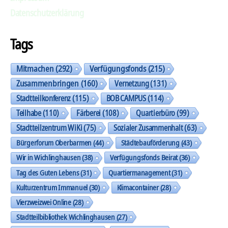
Datenschutzerklärung
Tags
Mitmachen
(292)
Verfügungsfonds
(215)
Zusammenbringen
(160)
Vernetzung
(131)
Stadtteilkonferenz
(115)
BOB CAMPUS
(114)
Teilhabe
(110)
Färberei
(108)
Quartierbüro
(99)
Stadtteilzentrum WiKi
(75)
Sozialer Zusammenhalt
(63)
Bürgerforum Oberbarmen
(44)
Städtebauförderung
(43)
Wir in Wichlinghausen
(38)
Verfügungsfonds Beirat
(36)
Tag des Guten Lebens
(31)
Quartiermanagement
(31)
Kulturzentrum Immanuel
(30)
Klimacontainer
(28)
Vierzweizwei Online
(28)
Stadtteilbibliothek Wichlinghausen
(27)