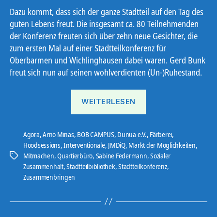
Dazu kommt, dass sich der ganze Stadtteil auf den Tag des
guten Lebens freut. Die insgesamt ca. 80 Teilnehmenden
der Konferenz freuten sich über zehn neue Gesichter, die
zum ersten Mal auf einer Stadtteilkonferenz für
Oberbarmen und Wichlinghausen dabei waren. Gerd Bunk
freut sich nun auf seinen wohlverdienten (Un-)Ruhestand.
„Stadtteilkonferenz“
WEITERLESEN
Agora
,
Arno Minas
,
BOB CAMPUS
,
Dunua e.V.
,
Färberei
,
Hoodsessions
,
Interventionale
,
JMDiQ
,
Markt der Möglichkeiten
,
Mitmachen
,
Quartierbüro
,
Sabine Federmann
,
Sozialer
Schlagwörter
Zusammenhalt
,
Stadtteilbibliothek
,
Stadtteilkonferenz
,
Zusammenbringen