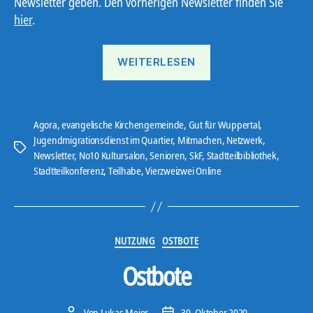
Newsletter geben. Den vorherigen Newsletter finden Sie
hier
.
„Ostbote“
WEITERLESEN
Agora
,
evangelische Kirchengemeinde
,
Gut für Wuppertal
,
Jugendmigrationsdienst im Quartier
,
Mitmachen
,
Netzwerk
,
Schlagwörter
Newsletter
,
No10 Kultursalon
,
Senioren
,
SkF
,
Stadtteilbibliothek
,
Stadtteilkonferenz
,
Teilhabe
,
Vierzweizwei Online
Kategorien
NUTZUNG
OSTBOTE
Ostbote
Von
Lukas Meier
30. Oktober 2020
Beitragsautor
Veröffentlichungsdatum