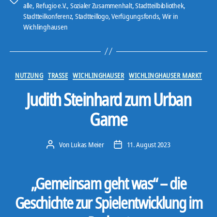
Schlagwörter
alle
,
Refugio e.V.
,
Sozialer Zusammenhalt
,
Stadtteilbibliothek
,
Stadtteilkonferenz
,
Stadtteillogo
,
Verfügungsfonds
,
Wir in
Wichlinghausen
Kategorien
NUTZUNG
TRASSE
WICHLINGHAUSER
WICHLINGHAUSER MARKT
Judith Steinhard zum Urban
Game
Von
Lukas Meier
11. August 2023
Beitragsautor
Veröffentlichungsdatum
„Gemeinsam geht was“ – die
Geschichte zur Spielentwicklung im