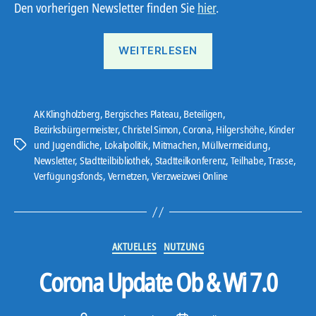
Den vorherigen Newsletter finden Sie
hier
.
„Ostbote“
WEITERLESEN
AK Klingholzberg
,
Bergisches Plateau
,
Beteiligen
,
Bezirksbürgermeister
,
Christel Simon
,
Corona
,
Hilgershöhe
,
Kinder
und Jugendliche
,
Lokalpolitik
,
Mitmachen
,
Müllvermeidung
,
Schlagwörter
Newsletter
,
Stadtteilbibliothek
,
Stadtteilkonferenz
,
Teilhabe
,
Trasse
,
Verfügungsfonds
,
Vernetzen
,
Vierzweizwei Online
Kategorien
AKTUELLES
NUTZUNG
Corona Update Ob & Wi 7.0