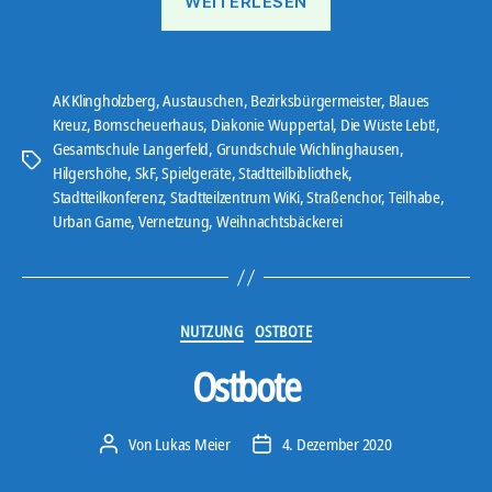
WEITERLESEN
Stadtteilkonferenz“
AK Klingholzberg
,
Austauschen
,
Bezirksbürgermeister
,
Blaues
Kreuz
,
Bornscheuerhaus
,
Diakonie Wuppertal
,
Die Wüste Lebt!
,
Gesamtschule Langerfeld
,
Grundschule Wichlinghausen
,
Schlagwörter
Hilgershöhe
,
SkF
,
Spielgeräte
,
Stadtteilbibliothek
,
Stadtteilkonferenz
,
Stadtteilzentrum WiKi
,
Straßenchor
,
Teilhabe
,
Urban Game
,
Vernetzung
,
Weihnachtsbäckerei
Kategorien
NUTZUNG
OSTBOTE
Ostbote
Von
Lukas Meier
4. Dezember 2020
Beitragsautor
Veröffentlichungsdatum