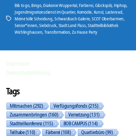
Bib to go
,
Bingo
,
Diakonie Wuppertal
,
Färberei
,
Glückspilz
,
Hiphop
,
Wi
Jugendmigrationsdienst im Quartier
,
Komödie
,
Kunst
,
Lastenrad
,
5.0“
Meine tolle Scheidung
,
Schwarzbach Galerie
,
SCOT Oberbarmen
,
Schlagwörter
Senior*innen
,
Siebdruck
,
Stadt Land Fluss
,
Stadtteilbibliothek
Wichlinghausen
,
Transformation
,
Zu Hause Party
Impressum
Datenschutzerklärung
Tags
Mitmachen
(292)
Verfügungsfonds
(215)
Zusammenbringen
(160)
Vernetzung
(131)
Stadtteilkonferenz
(115)
BOB CAMPUS
(114)
Teilhabe
(110)
Färberei
(108)
Quartierbüro
(99)