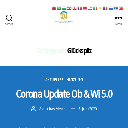
Suchen
Menü
422
Quartierbüro
Soziale
Stadt
Schlagwort:
Glückspilz
Kategorien
AKTUELLES
NUTZUNG
Corona Update Ob & Wi 5.0
Von
Lukas Meier
5. Juni 2020
Beitragsautor
Veröffentlichungsdatum