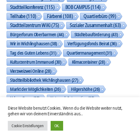
Stadtteilkonferenz
(115)
BOB CAMPUS
(114)
Teilhabe
(110)
Färberei
(108)
Quartierbüro
(99)
Stadtteilzentrum WiKi
(75)
Sozialer Zusammenhalt
(63)
Bürgerforum Oberbarmen
(44)
Städtebauförderung
(43)
Wir in Wichlinghausen
(38)
Verfügungsfonds Beirat
(36)
Tag des Guten Lebens
(31)
Quartiermanagement
(31)
Kulturzentrum Immanuel
(30)
Klimacontainer
(28)
Vierzweizwei Online
(28)
Stadtteilbibliothek Wichlinghausen
(27)
Markt der Möglichkeiten
(26)
Hilgershöhe
(26)
Urban Game
(25)
Netzwerk Integration
(25)
CVJM Oberbarmen
(25)
Beteiligung
(25)
Teilnahme
(24)
Diese Website benutzt Cookies. Wenn du die Website weiter nutzt,
gehen wir von deinem Einverständnis aus..
Ehrenamtliches Engagement
(24)
Garten der Religionen
(23)
Einweihung
(23)
Agora
(21)
Bezirksbürgermeister
(20)
Cookie Einstellungen
OK.
Berliner Platz
(19)
Felsenarena
(19)
SKJ
(19)