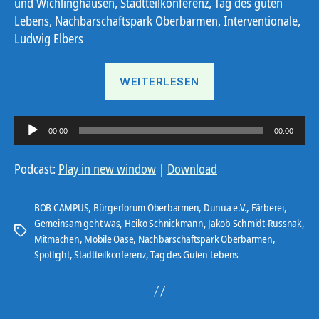
und Wichlinghausen, Stadtteilkonferenz, Tag des guten
Lebens, Nachbarschaftspark Oberbarmen, Interventionale,
Ludwig Elbers
„Ostbote
WEITERLESEN
KW
19“
A
00:00
00:00
u
d
Podcast:
Play in new window
|
Download
i
o
BOB CAMPUS
,
Bürgerforum Oberbarmen
,
Dunua e.V.
,
Färberei
,
-
Gemeinsam geht was
,
Heiko Schnickmann
,
Jakob Schmidt-Russnak
,
Schlagwörter
Mitmachen
,
Mobile Oase
,
Nachbarschaftspark Oberbarmen
,
P
Spotlight
,
Stadtteilkonferenz
,
Tag des Guten Lebens
l
a
y
e