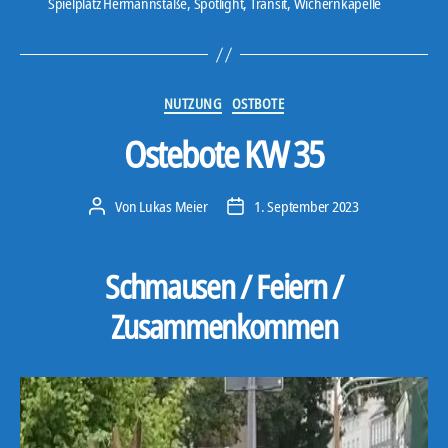
Spielplatz Hermannstaße
,
Spotlight
,
Transit
,
Wichernkapelle
a
y
e
r
Kategorien
NUTZUNG
OSTBOTE
Ostebote KW 35
Von
Lukas Meier
1. September 2023
Beitragsautor
Veröffentlichungsdatum
Schmausen / Feiern /
Zusammenkommen