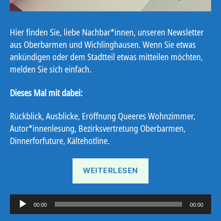
Hier finden Sie, liebe Nachbar*innen, unseren Newsletter
aus Oberbarmen und Wichlinghausen. Wenn Sie etwas
ankündigen oder dem Stadtteil etwas mitteilen möchten,
melden Sie sich einfach.
Dieses Mal mit dabei:
Rückblick, Ausblicke, Eröffnung Queeres Wohnzimmer,
Autor*innenlesung, Bezirksvertretung Oberbarmen,
Dinnerforfuture, Kältehotline.
„Ostbote
WEITERLESEN
24#1“
A
00:00
00:00
u