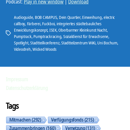
Podcast:
Play in new window
|
Download
i
o
Audioguide
,
BOB CAMPUS
,
Dein Quartier
,
Einweihung
,
electric
-
callboy
,
Färberei
,
Fuckboi
,
integriertes städtebauliches
Enwicklungskonzept
,
ISEK
,
Oberbarmer Kleinkunst Nacht
,
P
Schlagwörter
Pumptrack
,
Pumptrackracing
,
Sozialdienst für Erwachsene
,
l
Spotlight
,
Stadtteilkonferenz
,
Stadtteilzentrum WiKi
,
Uni Bochum
,
a
Videodreh
,
Wicked Woods
y
e
r
Impressum
Datenschutzerklärung
Tags
Mitmachen
(292)
Verfügungsfonds
(215)
Zusammenbringen
(160)
Vernetzung
(131)