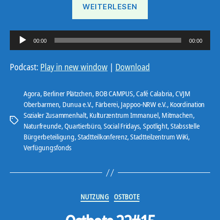
„Ostbote
WEITERLESEN
23
KW
A
7“
00:00
00:00
u
d
Podcast:
Play in new window
|
Download
i
o
Agora
,
Berliner Plätzchen
,
BOB CAMPUS
,
Café Calabria
,
CVJM
-
Oberbarmen
,
Dunua e.V.
,
Färberei
,
Jappoo-NRW e.V.
,
Koordination
Sozialer Zusammenhalt
,
Kulturzentrum Immanuel
,
Mitmachen
,
P
Schlagwörter
Naturfreunde
,
Quartierbüro
,
Social Fridays
,
Spotlight
,
Stabsstelle
l
Bürgerbeteiligung
,
Stadtteilkonferenz
,
Stadtteilzentrum WiKi
,
a
Verfügungsfonds
y
e
r
Kategorien
NUTZUNG
OSTBOTE