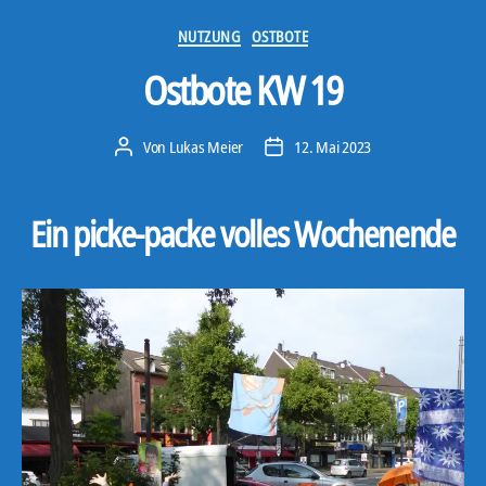
Kategorien
NUTZUNG
OSTBOTE
Ostbote KW 19
Von
Lukas Meier
12. Mai 2023
Beitragsautor
Veröffentlichungsdatum
Ein picke-packe volles Wochenende