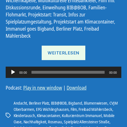
Wichernkapelle, Multikulturelle Erntedankfeier, Film mit
Diskussionsrunde, Einweihung BIB@BOB, Familien-
Flohmarkt, Projektstart: Transit, Infos zur
Spielplatzumgestaltung, Projektstart am Klimacontainer,
Immanuel goes Bigband, Berliner Platz, Freibad
Mählersbeck
„Ostbote
WEITERLESEN
KW
41“
A
00:00
00:00
u
d
Podcast:
Play in new window
|
Download
i
o
Andacht
,
Berliner Platz
,
BIB@BOB
,
Bigband
,
Blumenwiesen
,
CVJM
-
Oberbarmen
,
EFG Wichlinghausen
,
Film
,
Freibad Mählersbeck
,
Kleidertausch
,
Klimacontainer
,
Kulturzentrum Immanuel
,
Mobile
P
Schlagwörter
Oase
,
Nachhaltigkeit
,
Rosenau
,
Spielplatz Allensteiner Straße
,
l