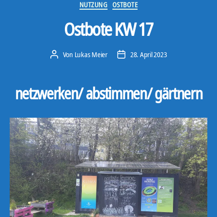
Kategorien
NUTZUNG
OSTBOTE
r
Ostbote KW 17
Von
Lukas Meier
28. April 2023
Beitragsautor
Veröffentlichungsdatum
netzwerken/ abstimmen/ gärtnern