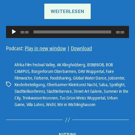
„Ostebote
WEITERLESEN
KW
35“
A
00:00
00:00
u
d
Podcast:
Play in new window
|
Download
i
o
Afrika Film Festival Valley
,
AK Klingholzberg
,
BIB@BOB
,
BOB
-
CAMPUS
,
Bürgerforum Oberbarmen
,
DAV Wuppertal
,
Faire
Filmwoche
,
Färberei
,
Foodsharing
,
Global Water Dance
,
Jobcenter
,
P
Kinderbeteiligung
,
Oberbarmer Kleinkunst Nacht
,
Salsa
,
Spotlight
,
Schlagwörter
l
Stadtteilkonferenz
,
Stadtteilservice
,
Street Art Galerie
,
Summer in the
a
City
,
Trinkwasserbrunnen
,
Tus Grün-Weiss Wuppertal
,
Urban
y
Game
,
Villa Luhns
,
Wichl
,
Wir in Wichlinghausen
e
r
Kategorien
NUTZUNG