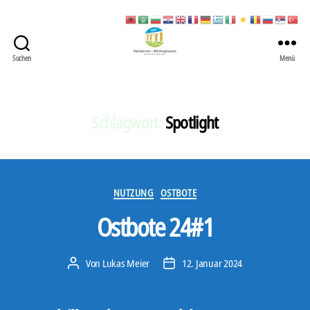
Suchen
Menü
422
Quartierbüro
Soziale
Stadt
Schlagwort:
Spotlight
Kategorien
NUTZUNG
OSTBOTE
Ostbote 24#1
Von
Lukas Meier
12. Januar 2024
Beitragsautor
Veröffentlichungsdatum