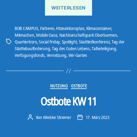
„Ostbote
WEITERLESEN
KW
17“
BOB CAMPUS
,
Färberei
,
Hitzeaktionsplan
,
Klimacontainer
,
Mitmachen
,
Mobile Oase
,
Nachbarschaftspark Oberbarmen
,
Quartierbüro
,
Social Friday
,
Spotlight
,
Stadtteilkonferenz
,
Tag der
Schlagwörter
Städtebauförderung
,
Tag des Guten Lebens
,
Talbeteiligung
,
Verfügungsfonds
,
Vernetzung
,
Wir-Garten
Kategorien
NUTZUNG
OSTBOTE
Ostbote KW 11
Von
Wiebke Striemer
17. März 2023
Beitragsautor
Veröffentlichungsdatum