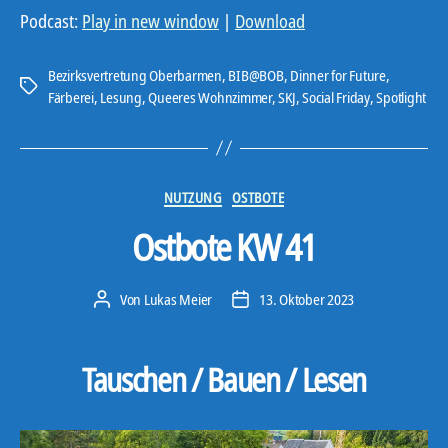
d
Podcast:
Play in new window
|
Download
i
o
Bezirksvertretung Oberbarmen
,
BIB@BOB
,
Dinner for Future
,
Schlagwörter
-
Färberei
,
Lesung
,
Queeres Wohnzimmer
,
SKJ
,
Social Friday
,
Spotlight
P
l
a
Kategorien
NUTZUNG
OSTBOTE
y
e
Ostbote KW 41
r
Von
Lukas Meier
13. Oktober 2023
Beitragsautor
Veröffentlichungsdatum
Tauschen / Bauen / Lesen