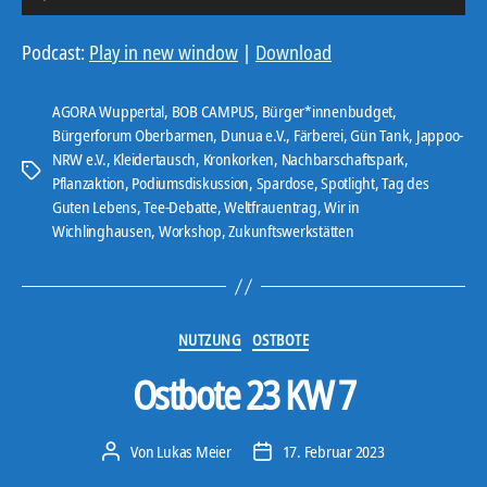
u
d
Podcast:
Play in new window
|
Download
i
o
AGORA Wuppertal
,
BOB CAMPUS
,
Bürger*innenbudget
,
-
Bürgerforum Oberbarmen
,
Dunua e.V.
,
Färberei
,
Gün Tank
,
Jappoo-
NRW e.V.
,
Kleidertausch
,
Kronkorken
,
Nachbarschaftspark
,
P
Schlagwörter
Pflanzaktion
,
Podiumsdiskussion
,
Spardose
,
Spotlight
,
Tag des
l
Guten Lebens
,
Tee-Debatte
,
Weltfrauentrag
,
Wir in
a
Wichlinghausen
,
Workshop
,
Zukunftswerkstätten
y
e
r
Kategorien
NUTZUNG
OSTBOTE
Ostbote 23 KW 7
Von
Lukas Meier
17. Februar 2023
Beitragsautor
Veröffentlichungsdatum