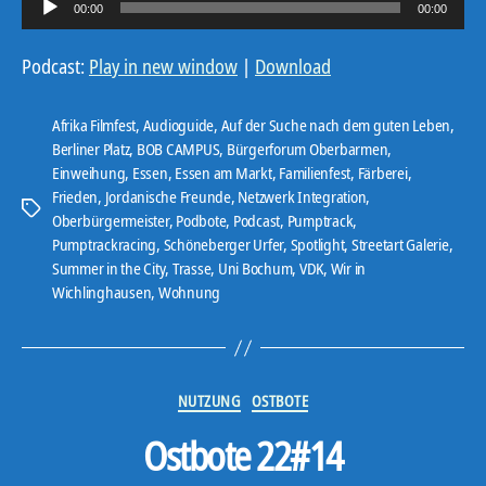
00:00
00:00
u
d
Podcast:
Play in new window
|
Download
i
o
Afrika Filmfest
,
Audioguide
,
Auf der Suche nach dem guten Leben
,
-
Berliner Platz
,
BOB CAMPUS
,
Bürgerforum Oberbarmen
,
Einweihung
,
Essen
,
Essen am Markt
,
Familienfest
,
Färberei
,
P
Frieden
,
Jordanische Freunde
,
Netzwerk Integration
,
l
Schlagwörter
Oberbürgermeister
,
Podbote
,
Podcast
,
Pumptrack
,
a
Pumptrackracing
,
Schöneberger Urfer
,
Spotlight
,
Streetart Galerie
,
y
Summer in the City
,
Trasse
,
Uni Bochum
,
VDK
,
Wir in
e
Wichlinghausen
,
Wohnung
r
Kategorien
NUTZUNG
OSTBOTE
Ostbote 22#14