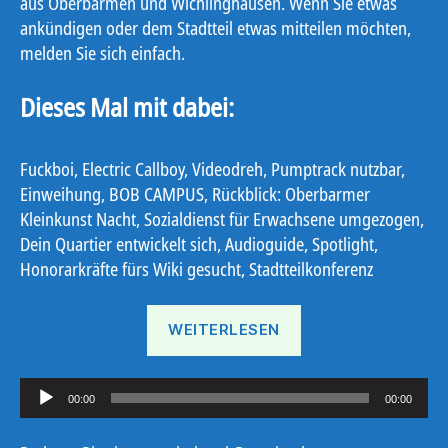
aus Oberbarmen und Wichlinghausen. Wenn Sie etwas
ankündigen oder dem Stadtteil etwas mitteilen möchten,
melden Sie sich einfach.
Dieses Mal mit dabei:
Fuckboi, Electric Callboy, Videodreh, Pumptrack nutzbar,
Einweihung, BOB CAMPUS, Rückblick: Oberbarmer
Kleinkunst Nacht, Sozialdienst für Erwachsene umgezogen,
Dein Quartier entwickelt sich, Audioguide, Spotlight,
Honorarkräfte fürs Wiki gesucht, Stadtteilkonferenz
„Ostbote
WEITERLESEN
22#14“
A
00:00
00:00
u
d