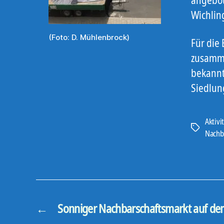
Wichlin
(Foto: D. Mühlenbrock)
Für die 
zusamme
bekannt
Siedlung
Aktivi
Schlagwört
Nachb
←
Sonniger Nachbarschaftsmarkt auf 