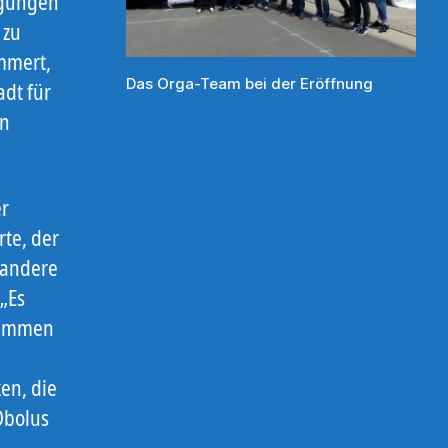
igungen
 zu
mmert,
Das Orga-Team bei der Eröffnung
adt für
en
er
rte, der
 andere
„Es
usammen
en, die
Obolus