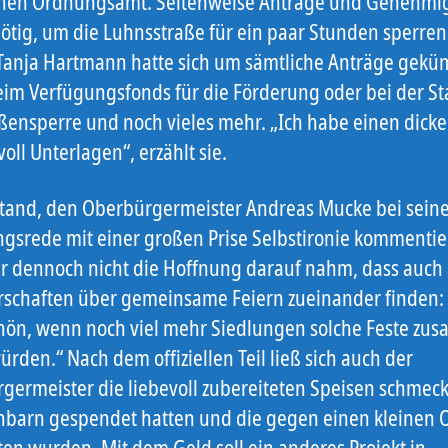
chen Ordnungsamt. Seitenweise Anträge und Genehm
ötig, um die Luhnsstraße für ein paar Stunden sperren
 Tanja Hartmann hatte sich um sämtliche Anträge gekü
beim Verfügungsfonds für die Förderung oder bei der St
aßensperre und noch vieles mehr. „Ich habe einen dick
oll Unterlagen“, erzählt sie.
tand, den Oberbürgermeister Andreas Mucke bei sein
ngsrede mit einer großen Prise Selbstironie kommentie
r dennoch nicht die Hoffnung darauf nahm, dass auch
schaften über gemeinsame Feiern zueinander finden: 
hön, wenn noch viel mehr Siedlungen solche Feste z
ürden.“ Nach dem offiziellen Teil ließ sich auch der
germeister die liebevoll zubereiteten Speisen schmeck
hbarn gespendet hatten und die gegen einen kleinen 
en wurden. Mit dem Geld soll ein anderes Projekt in