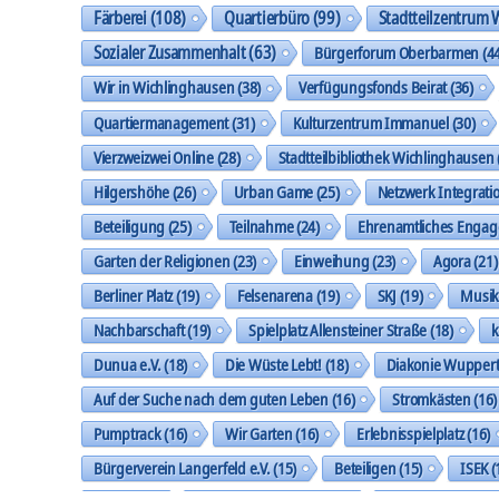
Färberei
(108)
Quartierbüro
(99)
Stadtteilzentrum 
Sozialer Zusammenhalt
(63)
Bürgerforum Oberbarmen
(44
Wir in Wichlinghausen
(38)
Verfügungsfonds Beirat
(36)
Quartiermanagement
(31)
Kulturzentrum Immanuel
(30)
Vierzweizwei Online
(28)
Stadtteilbibliothek Wichlinghausen
Hilgershöhe
(26)
Urban Game
(25)
Netzwerk Integrati
Beteiligung
(25)
Teilnahme
(24)
Ehrenamtliches Enga
Garten der Religionen
(23)
Einweihung
(23)
Agora
(21)
Berliner Platz
(19)
Felsenarena
(19)
SKJ
(19)
Musi
Nachbarschaft
(19)
Spielplatz Allensteiner Straße
(18)
k
Dunua e.V.
(18)
Die Wüste Lebt!
(18)
Diakonie Wuppert
Auf der Suche nach dem guten Leben
(16)
Stromkästen
(16)
Pumptrack
(16)
Wir Garten
(16)
Erlebnisspielplatz
(16)
Bürgerverein Langerfeld e.V.
(15)
Beteiligen
(15)
ISEK
(