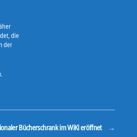
näher
det, die
n der
t
,
ionaler Bücherschrank im WiKi eröffnet
→