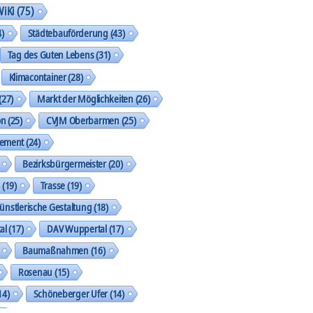
WiKi
(75)
)
Städtebauförderung
(43)
Tag des Guten Lebens
(31)
Klimacontainer
(28)
(27)
Markt der Möglichkeiten
(26)
on
(25)
CVJM Oberbarmen
(25)
gement
(24)
Bezirksbürgermeister
(20)
k
(19)
Trasse
(19)
ünstlerische Gestaltung
(18)
al
(17)
DAV Wuppertal
(17)
Baumaßnahmen
(16)
Rosenau
(15)
14)
Schöneberger Ufer
(14)