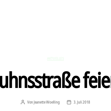
Kategorien
AKTUELLES
uhnsstraße feie
Von
Jeanette Woelling
3. Juli 2018
Beitragsautor
Veröffentlichungsdatum