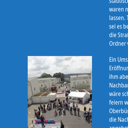
städtis
waren n
lassen.
sei es 
die Str
Ordner v
Ein Ums
Eröffnu
ihm abe
Nachbar
wäre sc
feiern w
Oberbür
die Nac
angebot