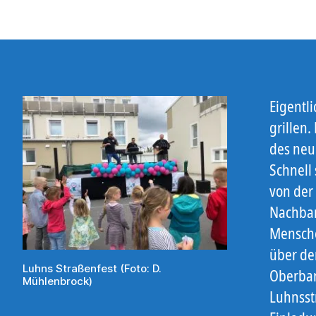
Eigentl
grillen
des neu
Schnell
von der
Nachbar
Mensche
über de
Luhns Straßenfest (Foto: D.
Oberba
Mühlenbrock)
Luhnsst