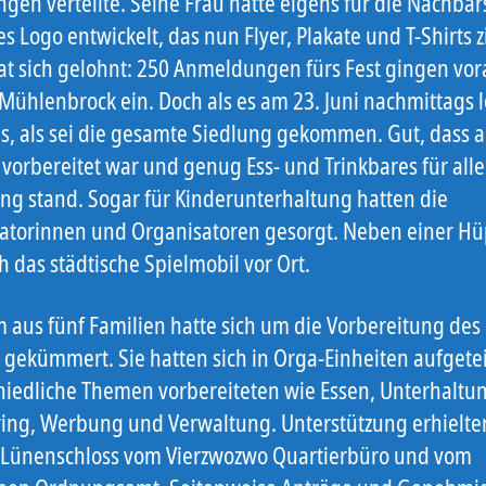
gen verteilte. Seine Frau hatte eigens für die Nachbar
s Logo entwickelt, das nun Flyer, Plakate und T-Shirts zi
t sich gelohnt: 250 Anmeldungen fürs Fest gingen vor
Mühlenbrock ein. Doch als es am 23. Juni nachmittags l
es, als sei die gesamte Siedlung gekommen. Gut, dass a
vorbereitet war und genug Ess- und Trinkbares für alle
ng stand. Sogar für Kinderunterhaltung hatten die
atorinnen und Organisatoren gesorgt. Neben einer H
 das städtische Spielmobil vor Ort.
m aus fünf Familien hatte sich um die Vorbereitung de
 gekümmert. Sie hatten sich in Orga-Einheiten aufgeteil
hiedliche Themen vorbereiteten wie Essen, Unterhaltu
ing, Werbung und Verwaltung. Unterstützung erhielten
 Lünenschloss vom Vierzwozwo Quartierbüro und vom