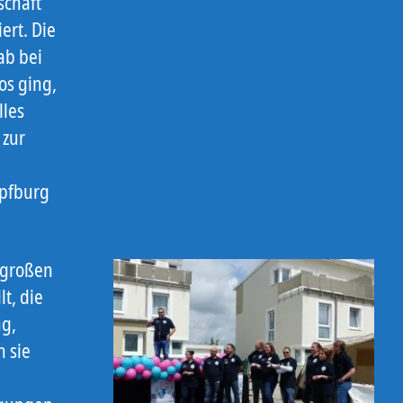
schaft
ert. Die
ab bei
os ging,
lles
 zur
üpfburg
s großen
t, die
ng,
 sie