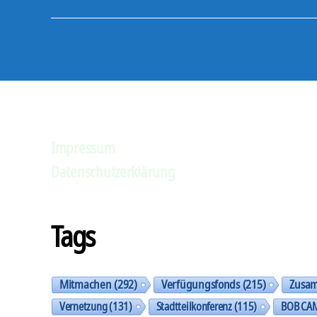
Impressum
Datenschutzerklärung
Tags
Mitmachen
(292)
Verfügungsfonds
(215)
Zusa
Vernetzung
(131)
Stadtteilkonferenz
(115)
BOB CA