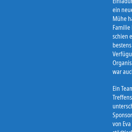
Einladun
ein neue
Mühe ha
Familie 
schien 
bestens 
Verfügu
Organis
war auch
Ein Tea
Treffens
untersc
Sponsor
von Eva