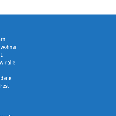
arn
Bewohner
t.
wir alle
iedene
Fest