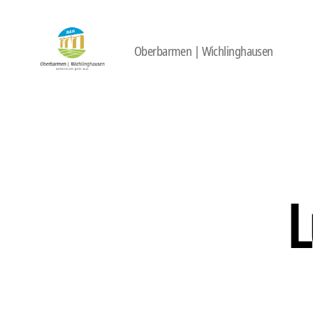
Oberbarmen | Wichlinghausen
422
Quartierbüro
Soziale
Stadt
L