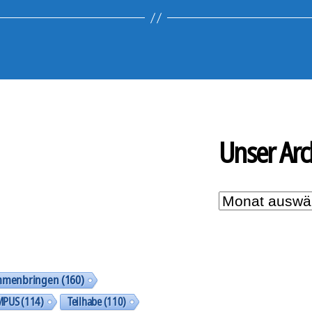
Unser Arc
Unser
Archiv
mmenbringen
(160)
MPUS
(114)
Teilhabe
(110)