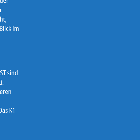
oder
h
ht,
Blick im
ST sind
i.
ieren
Das K1