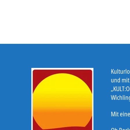
Kulturl
und mit
„KULT:O
Wichlin
Mit eine