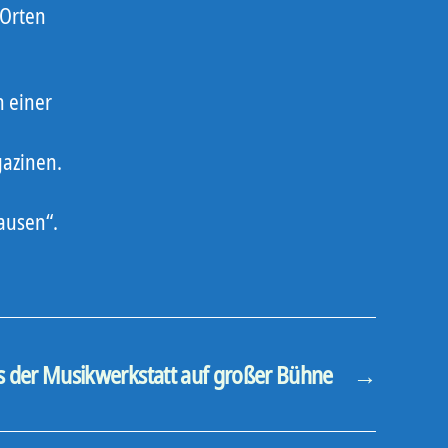
 Orten
n einer
gazinen.
ausen“.
s der Musikwerkstatt auf großer Bühne
→