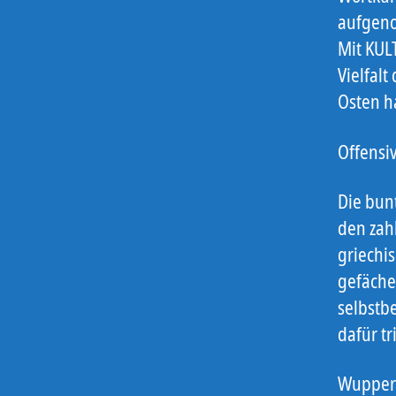
aufgen
Mit KUL
Vielfalt
Osten ha
Offensi
Die bunt
den zah
griechi
gefäche
selbstb
dafür tr
Wuppert