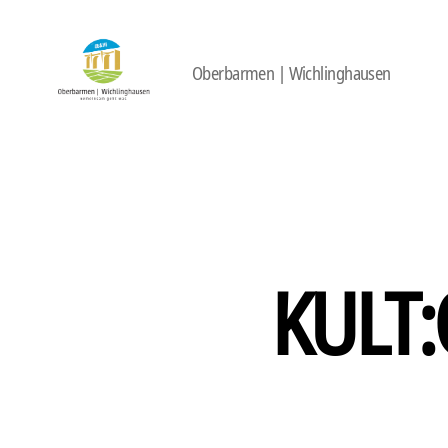
Oberbarmen | Wichlinghausen
422
Quartierbüro
Soziale
Stadt
KULT:O