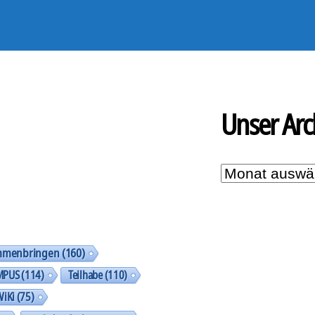
Unser Arc
Unser
Archiv
mmenbringen
(160)
MPUS
(114)
Teilhabe
(110)
WiKi
(75)