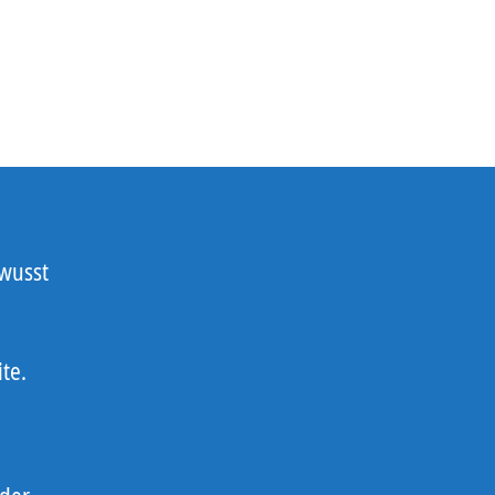
ewusst
te.