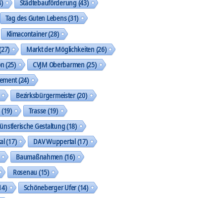
)
Städtebauförderung
(43)
Tag des Guten Lebens
(31)
Klimacontainer
(28)
(27)
Markt der Möglichkeiten
(26)
on
(25)
CVJM Oberbarmen
(25)
gement
(24)
Bezirksbürgermeister
(20)
k
(19)
Trasse
(19)
ünstlerische Gestaltung
(18)
al
(17)
DAV Wuppertal
(17)
Baumaßnahmen
(16)
Rosenau
(15)
14)
Schöneberger Ufer
(14)
geht was
(13)
Street Art Galerie
(13)