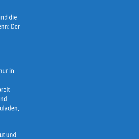
und die
denn: Der
nur in
reit
und
zuladen,
Mut und