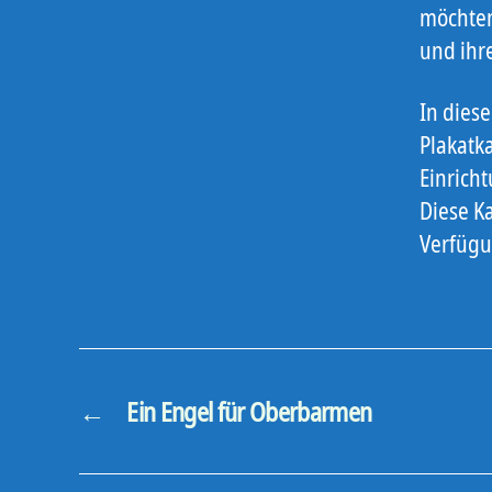
möchten 
und ihr
In dies
Plakatk
Einrich
Diese K
Verfügu
←
Ein Engel für Oberbarmen