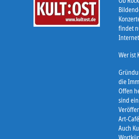
Ob Rock,
Bildend
Konzert
findet n
Interne
Wer ist
Gründun
die Imm
Offen he
sind ein
Veröffe
Art-Caf
Auch Ku
Wortkün