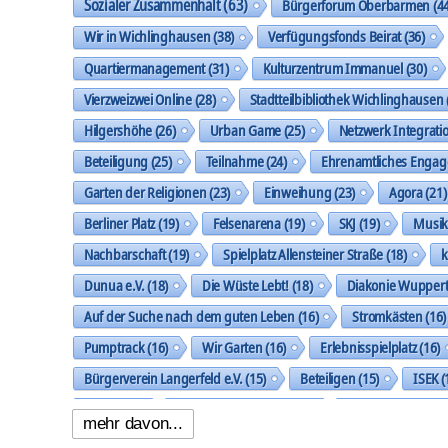
Sozialer Zusammenhalt
(63)
Bürgerforum Oberbarmen
(44
Wir in Wichlinghausen
(38)
Verfügungsfonds Beirat
(36)
Quartiermanagement
(31)
Kulturzentrum Immanuel
(30)
Vierzweizwei Online
(28)
Stadtteilbibliothek Wichlinghausen
Hilgershöhe
(26)
Urban Game
(25)
Netzwerk Integrati
Beteiligung
(25)
Teilnahme
(24)
Ehrenamtliches Enga
Garten der Religionen
(23)
Einweihung
(23)
Agora
(21)
Berliner Platz
(19)
Felsenarena
(19)
SKJ
(19)
Musi
Nachbarschaft
(19)
Spielplatz Allensteiner Straße
(18)
k
Dunua e.V.
(18)
Die Wüste Lebt!
(18)
Diakonie Wuppert
Auf der Suche nach dem guten Leben
(16)
Stromkästen
(16)
Pumptrack
(16)
Wir Garten
(16)
Erlebnisspielplatz
(16)
Bürgerverein Langerfeld e.V.
(15)
Beteiligen
(15)
ISEK
(
Ideen
(14)
Nachbarschaftspark
(14)
Klingholzberg
(14)
mehr davon...
Handlungsfeld Städtebau und Stadtgestalt
(14)
Gemeinsam 