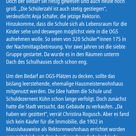
Doch der Bedarf sei riesig gewesen und auch heute noch
groß. „Die Schülerzahl ist auch stetig gestiegen“,
verdeutlicht Anja Schäfer, die jetzige Rektorin.
Hinzukomme, dass die Schule sich als Lebensraum für die
Kinder sehe und deswegen möglichst viele in die OGS
aufnehmen wolle. So seien von 320 Schüler*innen 175 in
der Nachmittagsbetreuung. Vor zwei Jahren sei die siebte
Gruppe gestartet. Da wurde es in den Räumen unterm
Dach des Schulhauses doch schon eng.
Um den Bedarf an OGS-Plätzen zu decken, sollte das
bislang leerstehende, ehemalige Hausmeisterwohnhaus
mitgenutzt werden. Die Idee hatten die Schule und
Schuldezernent Kühn schon lange verfolgt. Doch zunächst
hatte die Stadt versucht, das Gebäude zu verkaufen. „Da
haben wir gezittert“, verrät Christina Rogusch. Aber es fand
sich kein Käufer für die Immobilie, die 1902 in
Massivbauweise als Rektorenwohnhaus errichtet worden