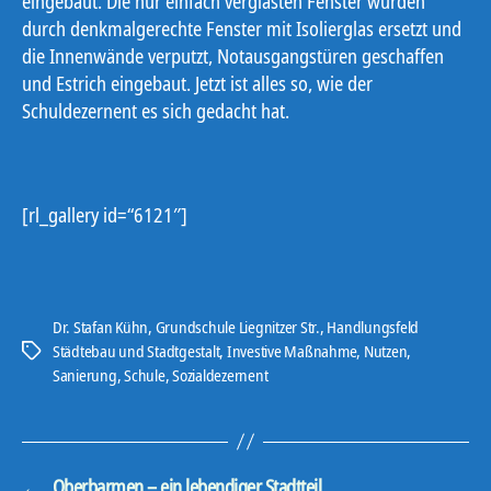
eingebaut. Die nur einfach verglasten Fenster wurden
durch denkmalgerechte Fenster mit Isolierglas ersetzt und
die Innenwände verputzt, Notausgangstüren geschaffen
und Estrich eingebaut. Jetzt ist alles so, wie der
Schuldezernent es sich gedacht hat.
[rl_gallery id=“6121″]
Dr. Stafan Kühn
,
Grundschule Liegnitzer Str.
,
Handlungsfeld
Städtebau und Stadtgestalt
,
Investive Maßnahme
,
Nutzen
,
Schlagwörter
Sanierung
,
Schule
,
Sozialdezernent
←
Oberbarmen – ein lebendiger Stadtteil