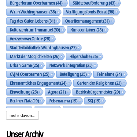
Bürgerforum Oberbarmen
(44)
Städtebauförderung
(43)
Wir in Wichlinghausen
(38)
Verfügungsfonds Beirat
(36)
Tag des Guten Lebens
(31)
Quartiermanagement
(31)
Kulturzentrum Immanuel
(30)
Klimacontainer
(28)
Vierzweizwei Online
(28)
Stadtteilbibliothek Wichlinghausen
(27)
Markt der Möglichkeiten
(26)
Hilgershöhe
(26)
Urban Game
(25)
Netzwerk Integration
(25)
CVJM Oberbarmen
(25)
Beteiligung
(25)
Teilnahme
(24)
Ehrenamtliches Engagement
(24)
Garten der Religionen
(23)
Einweihung
(23)
Agora
(21)
Bezirksbürgermeister
(20)
Berliner Platz
(19)
Felsenarena
(19)
SKJ
(19)
Musik
(19)
Trasse
(19)
Nachbarschaft
(19)
mehr davon...
Spielplatz Allensteiner Straße
(18)
künstlerische Gestaltung
(18)
Dunua e.V.
(18)
Unser Archiv
Die Wüste Lebt!
(18)
Diakonie Wuppertal
(17)