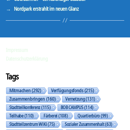
→
Nordpark erstrahlt im neuen Glanz
Impressum
Datenschutzerklärung
Tags
Mitmachen
(292)
Verfügungsfonds
(215)
Zusammenbringen
(160)
Vernetzung
(131)
Stadtteilkonferenz
(115)
BOB CAMPUS
(114)
Teilhabe
(110)
Färberei
(108)
Quartierbüro
(99)
Stadtteilzentrum WiKi
(75)
Sozialer Zusammenhalt
(63)