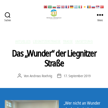
Suchen
Menü
422
Quartierbüro
Soziale
Stadt
Kategorien
AKTUELLES
LIEGNITZERSTRASSE
TRASSE
UMSETZUNG
Das „Wunder“ der Liegnitzer
Straße
Von
Andreas Roehrig
17. September 2019
Beitragsautor
Veröffentlichungsdatum
„Wer nicht an Wunder