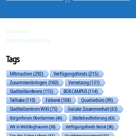
Impressum
Datenschutzerklärung
Tags
Mitmachen
(292)
Verfügungsfonds
(215)
Zusammenbringen
(160)
Vernetzung
(131)
Stadtteilkonferenz
(115)
BOB CAMPUS
(114)
Teilhabe
(110)
Färberei
(108)
Quartierbüro
(99)
Stadtteilzentrum WiKi
(75)
Sozialer Zusammenhalt
(63)
Bürgerforum Oberbarmen
(44)
Städtebauförderung
(43)
Wir in Wichlinghausen
(38)
Verfügungsfonds Beirat
(36)
Tag des Guten Lebens
(31)
Quartiermanagement
(31)