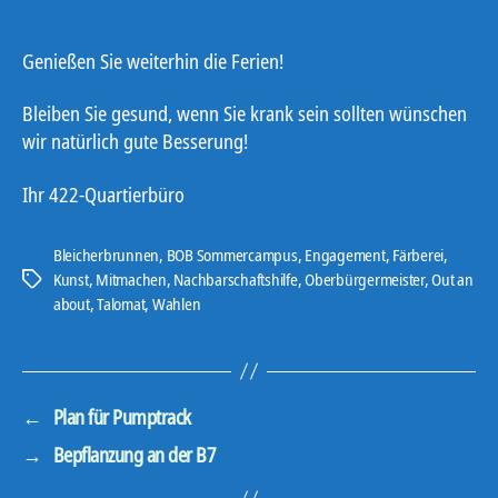
Genießen Sie weiterhin die Ferien!
Bleiben Sie gesund, wenn Sie krank sein sollten wünschen
wir natürlich gute Besserung!
Ihr 422-Quartierbüro
Bleicherbrunnen
,
BOB Sommercampus
,
Engagement
,
Färberei
,
Kunst
,
Mitmachen
,
Nachbarschaftshilfe
,
Oberbürgermeister
,
Out an
Schlagwörter
about
,
Talomat
,
Wahlen
←
Plan für Pumptrack
→
Bepflanzung an der B7