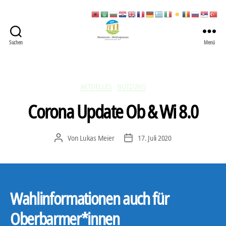
Suchen
Menü
422
Quartierbüro
Soziale
Stadt
Kategorien
AKTUELLES
NUTZUNG
Corona Update Ob & Wi 8.0
Von
Lukas Meier
17. Juli 2020
Beitragsautor
Veröffentlichungsdatum
Wahlinformationen auch für
Oberbarmer*innen