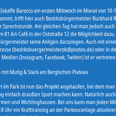
Eiskaffe Barocco am ersten Mittwoch im Monat von 10-
kommt, trifft hier auch Bezirksbürgermeister Burkhard 
er Sprechstunde. Am gleichen Tag hat man jedoch auch
m K1 Art-Café in der Oststraße 12 die Möglichkeit dazu
bürgermeister seine Anligen darzulegen. Auch mit eine
resse (bezirksbuergermeisterob@posteo.de) oder in d
 Medien (Instagram, Facebook, Twitter) ist er vertreten
mit Mutig & Stark am Bergischen Plateau
rt im Park ist nun das Projekt angelaufen, bei dem man
ng einfach draußen Sport machen kann. Natürlich auch
men und Wichlinghausen. Bei uns kann man jeden Mi
18 Uhr ein Krafttraining an der Parkouranlage absolvier