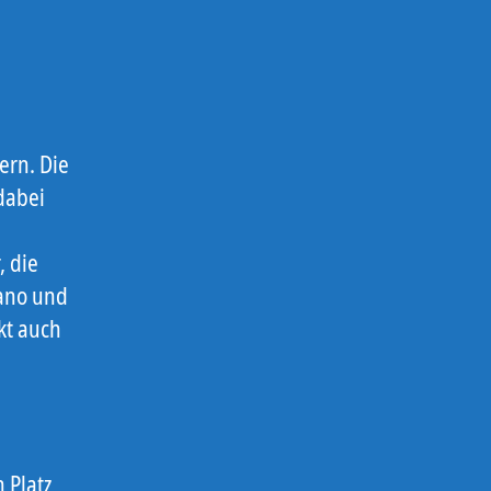
ern. Die
dabei
, die
rano und
kt auch
 Platz