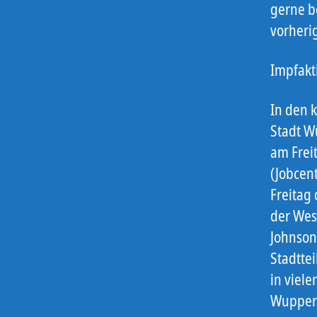
gerne b
vorheri
Impfakt
In den 
Stadt W
am Frei
(Jobcent
Freitag
der Wes
Johnson
Stadtte
in viel
Wuppert