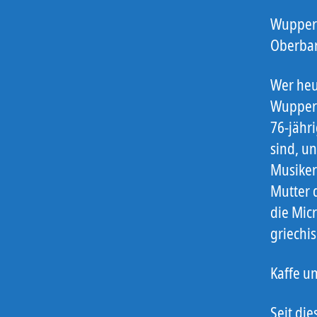
Wuppert
Oberba
Wer heut
Wupperf
76-jähr
sind, u
Musiker
Mutter 
die Mic
griechis
Kaffe u
Seit di