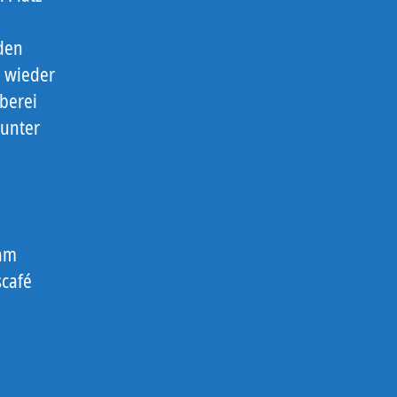
den
n wieder
berei
 unter
 am
scafé