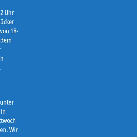
12 Uhr
Rücker
 von 18-
, dem
r
en
.
 unter
 in
ttwoch
en. Wir