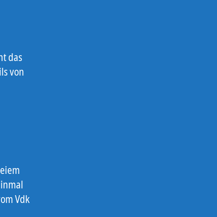
ht das
ils von
freiem
einmal
vom Vdk