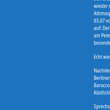
wieder 
Athmosp
03.07 vo
auf: De
am Pete
besonde
Echt was
Nachdem
Berline
Barocco 
Köstlic
Sprechs