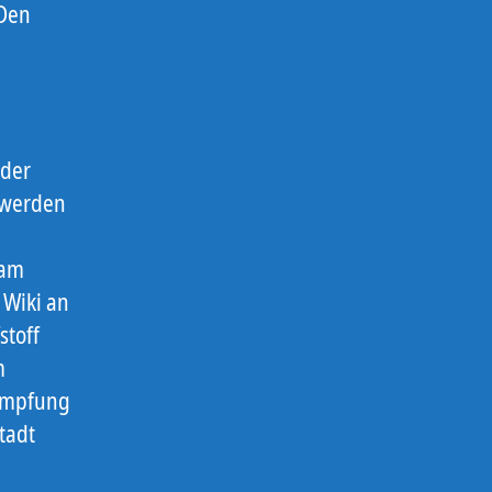
 Den
 der
 werden
 am
 Wiki an
stoff
m
 Impfung
tadt