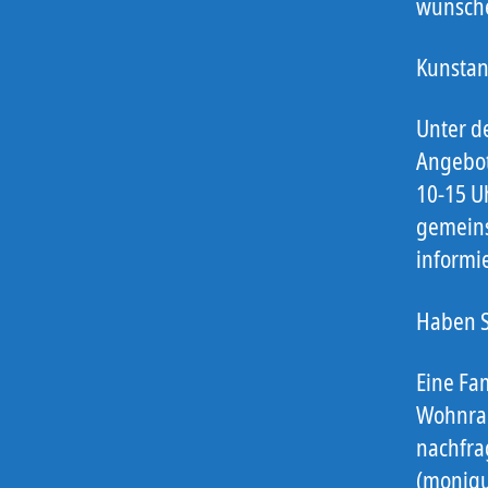
wünsche
Kunstan
Unter d
Angebot 
10-15 U
gemeins
informi
Haben S
Eine Fam
Wohnrau
nachfra
(moniq