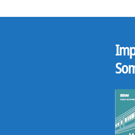
Imp
So