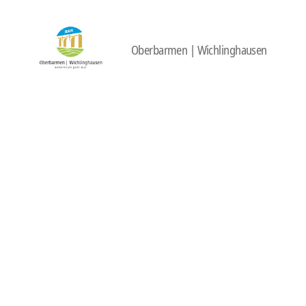
Oberbarmen | Wichlinghausen
422
Quartierbüro
Soziale
Stadt