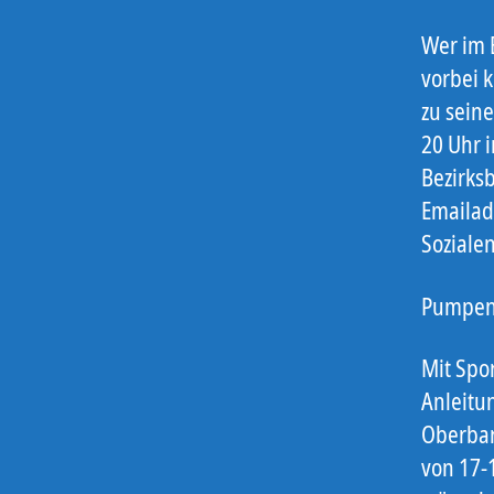
Wer im 
vorbei 
zu sein
20 Uhr i
Bezirks
Emailad
Sozialen
Pumpen 
Mit Spo
Anleitu
Oberbar
von 17-