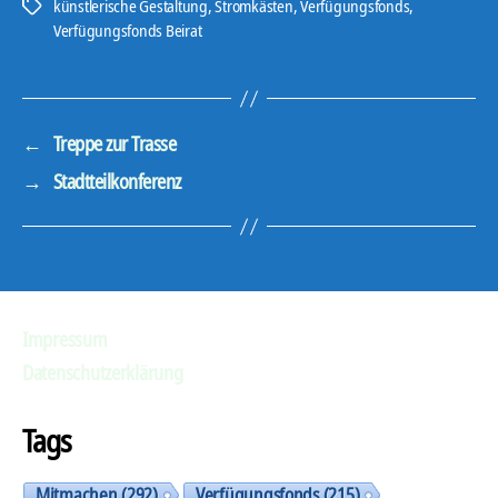
künstlerische Gestaltung
,
Stromkästen
,
Verfügungsfonds
,
Schlagwörter
Verfügungsfonds Beirat
←
Treppe zur Trasse
→
Stadtteilkonferenz
Impressum
Datenschutzerklärung
Tags
Mitmachen
(292)
Verfügungsfonds
(215)