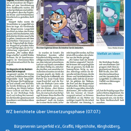
WZ berichtete über Umsetzungsphase (07.07.)
Bürgerverein Langerfeld e.V.
,
Graffiti
,
Hilgershöhe
,
Klingholzberg
,