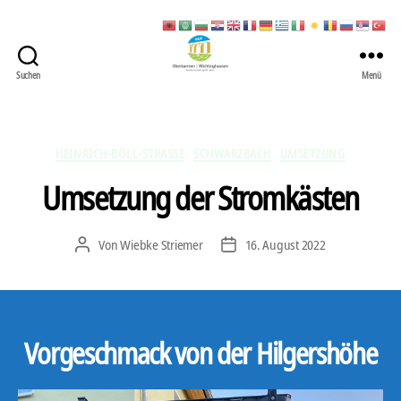
Suchen
Menü
422
Quartierbüro
Soziale
Stadt
Kategorien
HEINRICH-BÖLL-STRASSE
SCHWARZBACH
UMSETZUNG
Umsetzung der Stromkästen
Von
Wiebke Striemer
16. August 2022
Beitragsautor
Veröffentlichungsdatum
Vorgeschmack von der Hilgershöhe