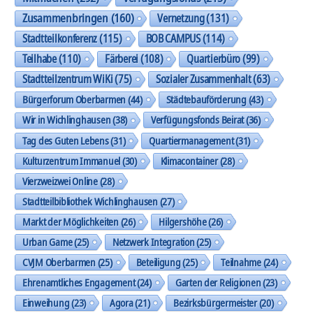
Zusammenbringen
(160)
Vernetzung
(131)
Stadtteilkonferenz
(115)
BOB CAMPUS
(114)
Teilhabe
(110)
Färberei
(108)
Quartierbüro
(99)
Stadtteilzentrum WiKi
(75)
Sozialer Zusammenhalt
(63)
Bürgerforum Oberbarmen
(44)
Städtebauförderung
(43)
Wir in Wichlinghausen
(38)
Verfügungsfonds Beirat
(36)
Tag des Guten Lebens
(31)
Quartiermanagement
(31)
Kulturzentrum Immanuel
(30)
Klimacontainer
(28)
Vierzweizwei Online
(28)
Stadtteilbibliothek Wichlinghausen
(27)
Markt der Möglichkeiten
(26)
Hilgershöhe
(26)
Urban Game
(25)
Netzwerk Integration
(25)
CVJM Oberbarmen
(25)
Beteiligung
(25)
Teilnahme
(24)
Ehrenamtliches Engagement
(24)
Garten der Religionen
(23)
Einweihung
(23)
Agora
(21)
Bezirksbürgermeister
(20)