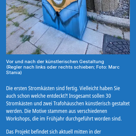
Vor und nach der künstlerischen Gestaltung
(Regler nach links oder rechts schieben; Foto: Marc
Stania)
Die ersten Stromkästen sind fertig. Vielleicht haben Sie
auch schon welche entdeckt?! Insgesamt sollen 30
Stromkästen und zwei Trafohäuschen künstlerisch gestaltet
werden. Die Motive stammen aus verschiedenen
Workshops, die im Frühjahr durchgeführt worden sind.
Das Projekt befindet sich aktuell mitten in der