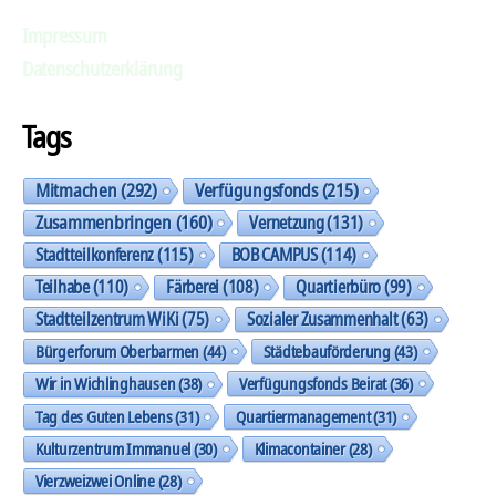
Impressum
Datenschutzerklärung
Tags
Mitmachen
(292)
Verfügungsfonds
(215)
Zusammenbringen
(160)
Vernetzung
(131)
Stadtteilkonferenz
(115)
BOB CAMPUS
(114)
Teilhabe
(110)
Färberei
(108)
Quartierbüro
(99)
Stadtteilzentrum WiKi
(75)
Sozialer Zusammenhalt
(63)
Bürgerforum Oberbarmen
(44)
Städtebauförderung
(43)
Wir in Wichlinghausen
(38)
Verfügungsfonds Beirat
(36)
Tag des Guten Lebens
(31)
Quartiermanagement
(31)
Kulturzentrum Immanuel
(30)
Klimacontainer
(28)
Vierzweizwei Online
(28)