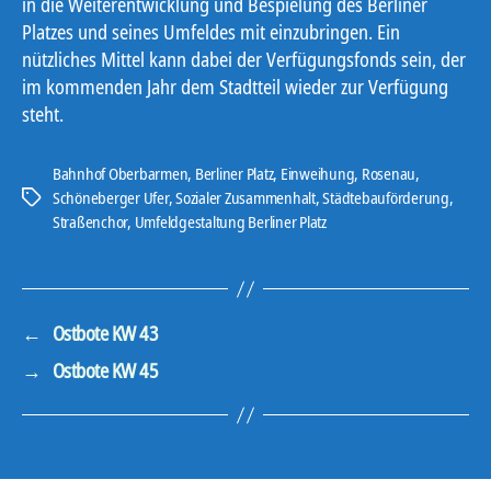
in die Weiterentwicklung und Bespielung des Berliner
Platzes und seines Umfeldes mit einzubringen. Ein
nützliches Mittel kann dabei der Verfügungsfonds sein, der
im kommenden Jahr dem Stadtteil wieder zur Verfügung
steht.
Bahnhof Oberbarmen
,
Berliner Platz
,
Einweihung
,
Rosenau
,
Schöneberger Ufer
,
Sozialer Zusammenhalt
,
Städtebauförderung
,
Schlagwörter
Straßenchor
,
Umfeldgestaltung Berliner Platz
←
Ostbote KW 43
→
Ostbote KW 45