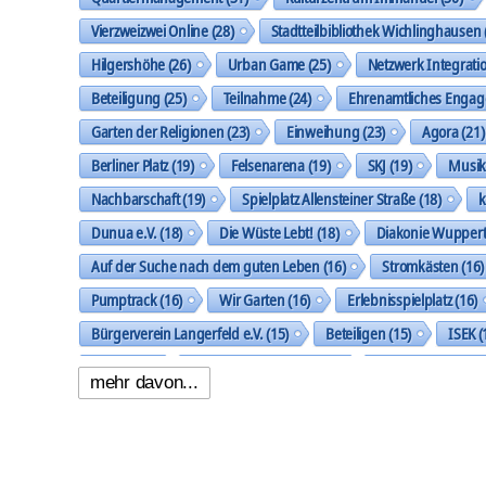
Vierzweizwei Online
(28)
Stadtteilbibliothek Wichlinghausen
Hilgershöhe
(26)
Urban Game
(25)
Netzwerk Integrati
Beteiligung
(25)
Teilnahme
(24)
Ehrenamtliches Enga
Garten der Religionen
(23)
Einweihung
(23)
Agora
(21)
Berliner Platz
(19)
Felsenarena
(19)
SKJ
(19)
Musi
Nachbarschaft
(19)
Spielplatz Allensteiner Straße
(18)
k
Dunua e.V.
(18)
Die Wüste Lebt!
(18)
Diakonie Wuppert
Auf der Suche nach dem guten Leben
(16)
Stromkästen
(16)
Pumptrack
(16)
Wir Garten
(16)
Erlebnisspielplatz
(16)
Bürgerverein Langerfeld e.V.
(15)
Beteiligen
(15)
ISEK
(
Ideen
(14)
Nachbarschaftspark
(14)
Klingholzberg
(14)
mehr davon...
Handlungsfeld Städtebau und Stadtgestalt
(14)
Gemeinsam 
Oberbarmer Kleinkunst Nacht
(13)
Baustelle
(13)
Work
Umfeldgestaltung Berliner Platz
(13)
Koordination und Verne