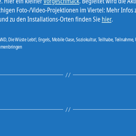
. Hier ein kleiner
Vorgeschmack
. Begleitet wird die Ak
chigen Foto-/Video-Projektionen im Viertel: Mehr Infos
und zu den Installations-Orten finden Sie
hier
.
AND
,
Die Wüste Lebt!
,
Engels
,
Mobile Oase
,
Soziokultur
,
Teilhabe
,
Teilnahme
,
er
menbringen