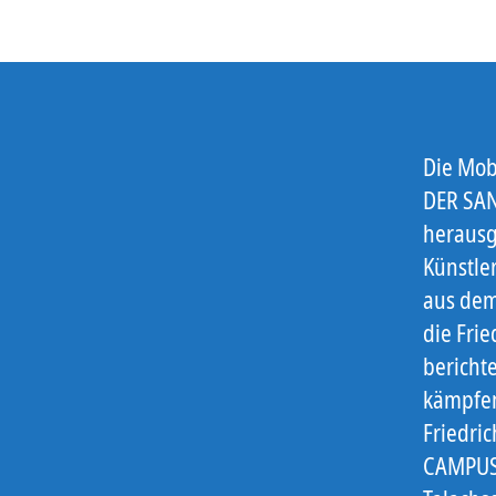
Die Mob
DER SAN
herausg
Künstle
aus dem
die Fri
berichte
kämpfen
Friedric
CAMPUS-