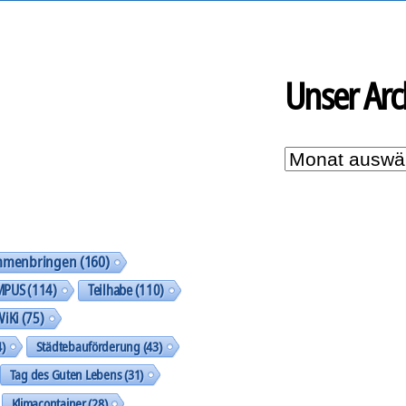
Unser Arc
Unser
Archiv
mmenbringen
(160)
MPUS
(114)
Teilhabe
(110)
WiKi
(75)
)
Städtebauförderung
(43)
Tag des Guten Lebens
(31)
Klimacontainer
(28)