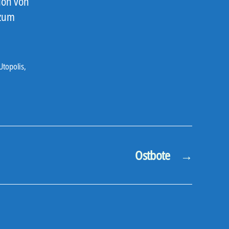
tion von
 zum
Utopolis
,
Ostbote
→