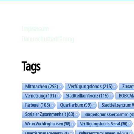
Impressum
Datenschutzerklärung
Tags
Mitmachen
(292)
Verfügungsfonds
(215)
Zusa
Vernetzung
(131)
Stadtteilkonferenz
(115)
BOB CA
Färberei
(108)
Quartierbüro
(99)
Stadtteilzentrum 
Sozialer Zusammenhalt
(63)
Bürgerforum Oberbarmen
(44
Wir in Wichlinghausen
(38)
Verfügungsfonds Beirat
(36)
Quartiermanagement
(31)
Kulturzentrum Immanuel
(30)