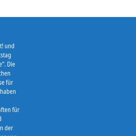
t! und
tstag
“. Die
schen
se für
n haben
,
ften für
B
in der