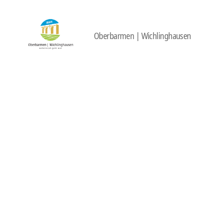
Oberbarmen | Wichlinghausen
422
Quartierbüro
Soziale
Stadt