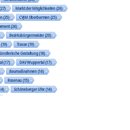
(27)
Markt der Möglichkeiten
(26)
on
(25)
CVJM Oberbarmen
(25)
gement
(24)
Bezirksbürgermeister
(20)
k
(19)
Trasse
(19)
ünstlerische Gestaltung
(18)
al
(17)
DAV Wuppertal
(17)
Baumaßnahmen
(16)
Rosenau
(15)
14)
Schöneberger Ufer
(14)
geht was
(13)
Street Art Galerie
(13)
shop
(13)
SkF
(13)
tzung der Akteure und Aktionen
(13)