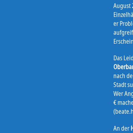
August 
Einzelh
er Prob
aufgreif
Erschei
Das Leid
Oberba
nach de
Stadt s
Wer Ang
€ mache
(beate.
An der