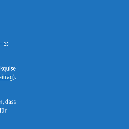
– es
Akquise
eitrag
).
n, dass
für