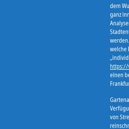
dem Wup
ganz in
Analyse
Stadten
werden.
welche 
„individ
https:/
einen b
Frankfu
Gartenar
Verfügu
von Stre
reinsch