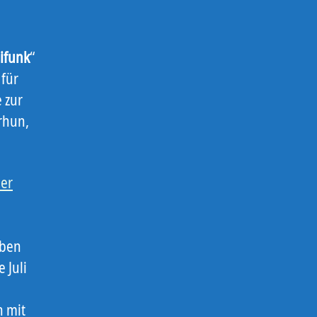
ifunk
“
 für
 zur
rhun,
der
aben
e Juli
n mit