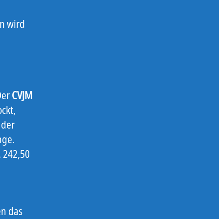
on wird
Der
CVJM
ckt,
der
nge.
. 242,50
en das