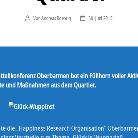
Von
Andreas Roehrig
30. Juni 2015
Beitragsautor
Veröffentlichungsdatum
tteilkonferenz Oberbarmen bot ein Füllhorn voller Akti
te und Maßnahmen aus dem Quartier.
te die „Happiness Research Organisation“ Oberbarme
 einer Vorstudie zum Thema „Glück in Wuppertal“.