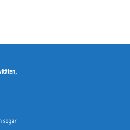
vitäten,
n sogar