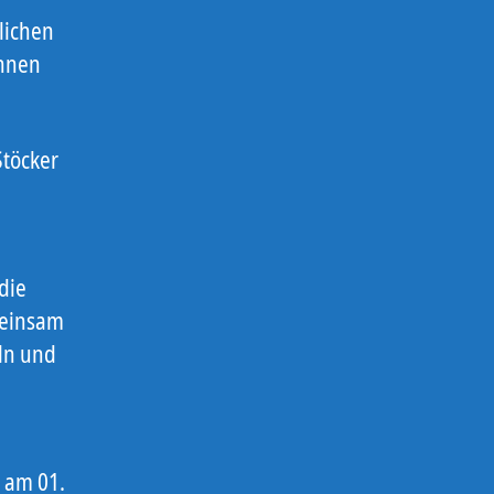
lichen
önnen
 Stöcker
die
meinsam
ln und
t am 01.