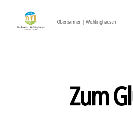
Oberbarmen | Wichlinghausen
422
Quartierbüro
Soziale
Stadt
Zum Glü