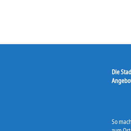
Die Stad
Angebo
So mach
zum Ort