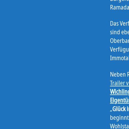
Ramada
Das Ver
sind ebe
Oberbar
Verfügu
Immotal
Neben R
Trailer 
Wichlin
Eigentü
„
Glück 
beginnt
Wohlsta