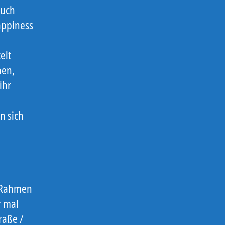
auch
appiness
elt
nen,
ihr
n sich
 Rahmen
r mal
raße /