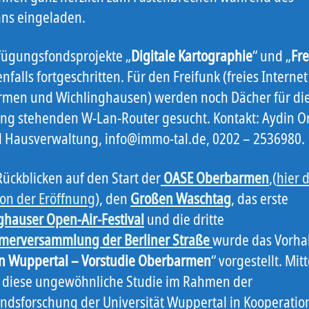
ns eingeladen.
fügungsfondsprojekte „
Digitale Kartographie
“ und „
Fre
nfalls fortgeschritten. Für den Freifunk (freies Internet
men und Wichlinghausen) werden noch Dächer für die
ng stehenden W-Lan-Router gesucht. Kontakt: Aydin O
 Hausverwaltung, info@immo-tal.de, 0202 – 2536980.
ückblicken auf den Start der
OASE Oberbarmen
,(
hier 
von der Eröffnung
), den
Großen Waschtag
, das erste
ghauser Open-Air-Festival
und die dritte
merversammlung der Berliner Straße
wurde das Vorh
in Wuppertal – Vorstudie Oberbarmen
“ vorgestellt. Mitt
 diese ungewöhnliche Studie im Rahmen der
ndsforschung der Universität Wuppertal in Kooperatio