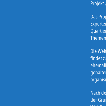
Projekt
Das Proj
Experte
Quartier
Themen.
Die Wei
findet z
ehemali
gehalte
organisi
Nach d
der Grun