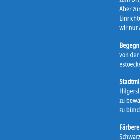
Aber zu
Einrich
wir nur 
Begegnu
von der
estoeck
Stadtmi
Hilgers
zu bewä
zu bünd
Färbere
Schwarz