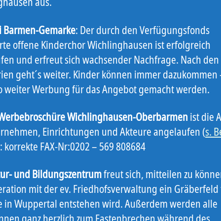
ghausen aus.
ei Barmen-Gemarke
: Der durch den Verfügungsfonds
rte offene Kinderchor Wichlinghausen ist erfolgreich
fen und erfreut sich wachsender Nachfrage. Nach den
rien geht´s weiter. Kinder können immer dazukommen 
so weiter Werbung für das Angebot gemacht werden.
Werbebroschüre Wichlinghausen-Oberbarmen
ist die 
ernehmen, Einrichtungen und Akteure angelaufen (
s. B
: korrekte FAX-Nr:0202 – 569 808684
tur- und Bildungszentrum
freut sich, mitteilen zu könne
eration mit der ev. Friedhofsverwaltung ein Gräberfeld 
 in Wuppertal entstehen wird. Außerdem werden alle
nnen ganz herzlich zum Fastenbrechen während des