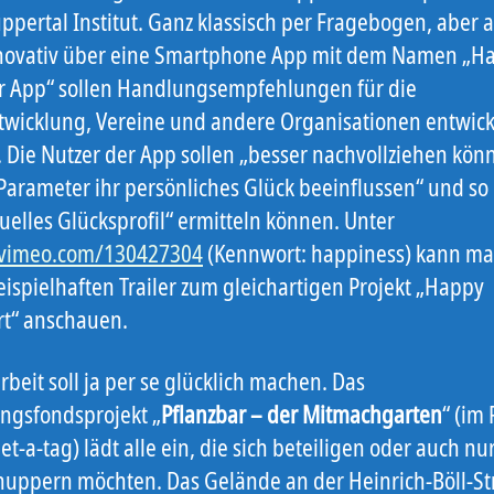
pertal Institut. Ganz klassisch per Fragebogen, aber 
novativ über eine Smartphone App mit dem Namen „H
r App“ sollen Handlungsempfehlungen für die
twicklung, Vereine und andere Organisationen entwick
 Die Nutzer der App sollen „besser nachvollziehen kön
Parameter ihr persönliches Glück beeinflussen“ und so 
uelles Glücksprofil“ ermitteln können. Unter
/vimeo.com/130427304
(Kennwort: happiness) kann ma
eispielhaften Trailer zum gleichartigen Projekt „Happy
rt“ anschauen.
beit soll ja per se glücklich machen. Das
ngsfondsprojekt „
Pflanzbar – der Mitmachgarten
“ (im
et-a-tag) lädt alle ein, die sich beteiligen oder auch nu
nuppern möchten. Das Gelände an der Heinrich-Böll-St