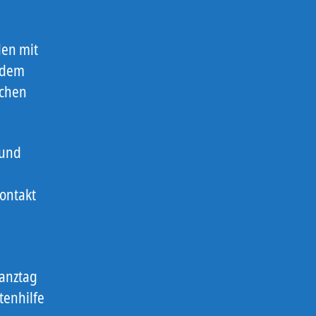
den mit
 dem
ichen
 und
ontakt
anztag
tenhilfe