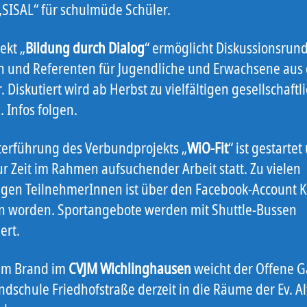
 „SISAL“ für schulmüde Schüler.
ekt „
Bildung durch Dialog
“ ermöglicht Diskussionsrun
n und Referenten für Jugendliche und Erwachsene aus
. Diskutiert wird ab Herbst zu vielfältigen gesellschaftl
 Infos folgen.
terführung des Verbundprojekts „
WiO-Fit
“ ist gestartet
ur Zeit im Rahmen aufsuchender Arbeit statt. Zu vielen
gen TeilnehmerInnen ist über den Facebook-Account K
n worden. Sportangebote werden mit Shuttle-Bussen
ert.
em Brand im
CVJM Wichlinghausen
weicht der Offene G
dschule Friedhofstraße derzeit in die Räume der Ev. Al