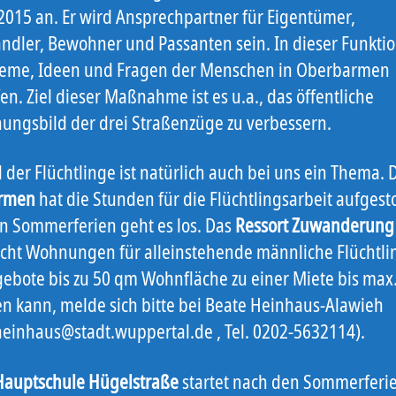
2015 an. Er wird Ansprechpartner für Eigentümer,
ändler, Bewohner und Passanten sein. In dieser Funkti
leme, Ideen und Fragen der Menschen in Oberbarmen
en. Ziel dieser Maßnahme ist es u.a., das öffentliche
nungsbild der drei Straßenzüge zu verbessern.
 der Flüchtlinge ist natürlich auch bei uns ein Thema. 
rmen
hat die Stunden für die Flüchtlingsarbeit aufgesto
n Sommerferien geht es los. Das
Ressort Zuwanderung
ucht Wohnungen für alleinstehende männliche Flüchtli
ebote bis zu 50 qm Wohnfläche zu einer Miete bis max
n kann, melde sich bitte bei Beate Heinhaus-Alawieh
heinhaus@stadt.wuppertal.de , Tel. 0202-5632114).
Hauptschule Hügelstraße
startet nach den Sommerferi