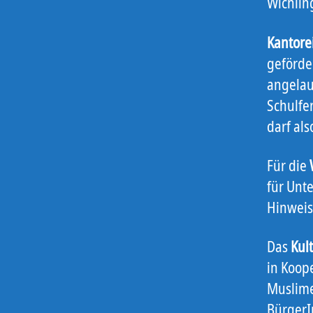
Wichlin
Kantor
geförde
angelau
Schulfe
darf al
Für die
für Unt
Hinweis
Das
Kul
in Koop
Muslime
BürgerI