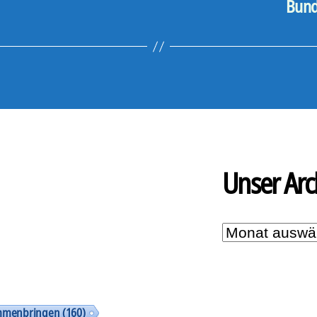
Bund
Unser Arc
Unser
Archiv
mmenbringen
(160)