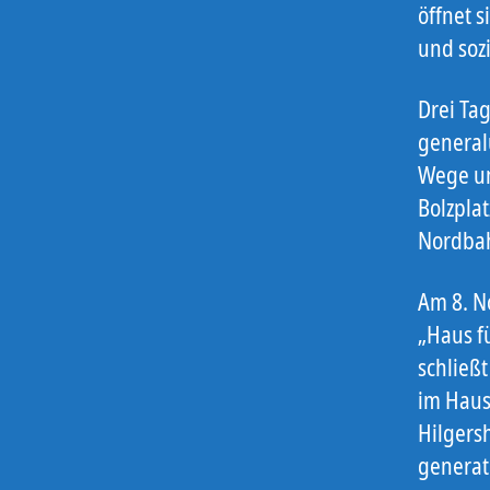
öffnet s
und sozi
Drei Ta
general
Wege un
Bolzpla
Nordbah
Am 8. N
„Haus f
schließ
im Haus 
Hilgers
generat