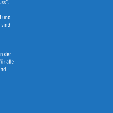
uss“,
I und
 sind
)
ln der
ür alle
und