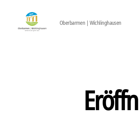
Oberbarmen | Wichlinghausen
422
Quartierbüro
Soziale
Stadt
Eröff