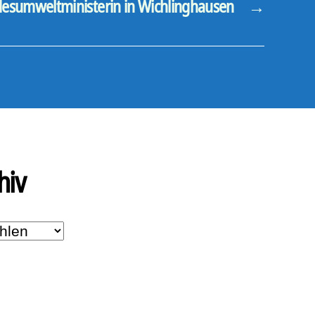
esumweltministerin in Wichlinghausen
→
hiv