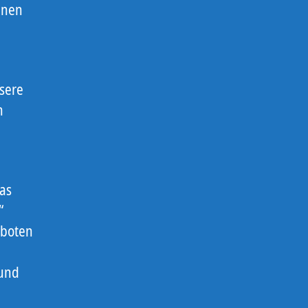
einen
sere
n
as
“
eboten
 und