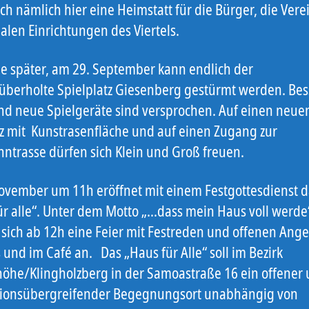
ich nämlich hier eine Heimstatt für die Bürger, die Ver
alen Einrichtungen des Viertels.
ge später, am 29. September kann endlich der
überholte Spielplatz Giesenberg gestürmt werden. Bes
d neue Spielgeräte sind versprochen. Auf einen neue
tz mit Kunstrasenfläche und auf einen Zugang zur
ntrasse dürfen sich Klein und Groß freuen.
ovember um 11h eröffnet mit einem Festgottesdienst d
ür alle“. Unter dem Motto „…dass mein Haus voll werde
t sich ab 12h eine Feier mit Festreden und offenen Ang
und im Café an. Das „Haus für Alle“ soll im Bezirk
höhe/Klingholzberg in der Samoastraße 16 ein offener
ionsübergreifender Begegnungsort unabhängig von