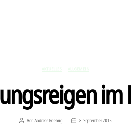
Kategorien
AKTUELLES
ALLGEMEIN
nungsreigen im 
Von
Andreas Roehrig
8. September 2015
Beitragsautor
Veröffentlichungsdatum