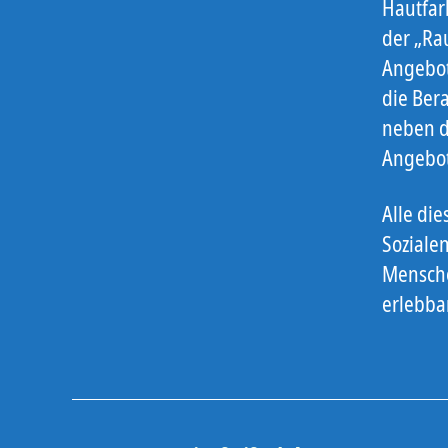
Hautfar
der „Rau
Angebot
die Ber
neben d
Angebot
Alle di
Soziale
Mensche
erlebba