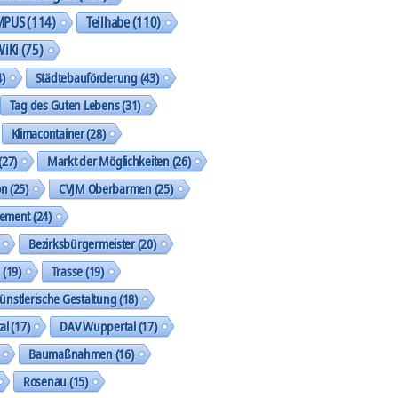
MPUS
(114)
Teilhabe
(110)
WiKi
(75)
)
Städtebauförderung
(43)
Tag des Guten Lebens
(31)
Klimacontainer
(28)
(27)
Markt der Möglichkeiten
(26)
on
(25)
CVJM Oberbarmen
(25)
gement
(24)
Bezirksbürgermeister
(20)
k
(19)
Trasse
(19)
ünstlerische Gestaltung
(18)
al
(17)
DAV Wuppertal
(17)
Baumaßnahmen
(16)
Rosenau
(15)