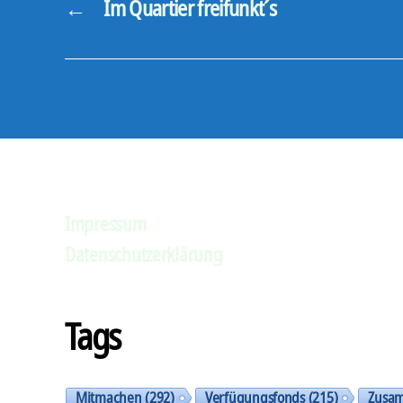
←
Im Quartier freifunkt´s
Impressum
Datenschutzerklärung
Tags
Mitmachen
(292)
Verfügungsfonds
(215)
Zusa