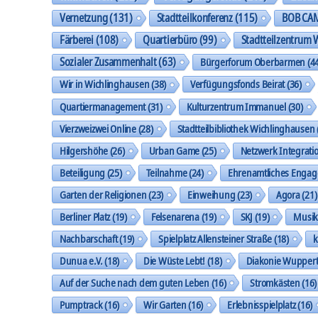
Vernetzung
(131)
Stadtteilkonferenz
(115)
BOB CA
Färberei
(108)
Quartierbüro
(99)
Stadtteilzentrum 
Sozialer Zusammenhalt
(63)
Bürgerforum Oberbarmen
(44
Wir in Wichlinghausen
(38)
Verfügungsfonds Beirat
(36)
Quartiermanagement
(31)
Kulturzentrum Immanuel
(30)
Vierzweizwei Online
(28)
Stadtteilbibliothek Wichlinghausen
Hilgershöhe
(26)
Urban Game
(25)
Netzwerk Integrati
Beteiligung
(25)
Teilnahme
(24)
Ehrenamtliches Enga
Garten der Religionen
(23)
Einweihung
(23)
Agora
(21)
Berliner Platz
(19)
Felsenarena
(19)
SKJ
(19)
Musi
Nachbarschaft
(19)
Spielplatz Allensteiner Straße
(18)
k
Dunua e.V.
(18)
Die Wüste Lebt!
(18)
Diakonie Wuppert
Auf der Suche nach dem guten Leben
(16)
Stromkästen
(16)
Pumptrack
(16)
Wir Garten
(16)
Erlebnisspielplatz
(16)