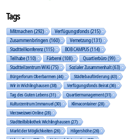
Tags
Mitmachen
(292)
Verfügungsfonds
(215)
Zusammenbringen
(160)
Vernetzung
(131)
Stadtteilkonferenz
(115)
BOB CAMPUS
(114)
Teilhabe
(110)
Färberei
(108)
Quartierbüro
(99)
Stadtteilzentrum WiKi
(75)
Sozialer Zusammenhalt
(63)
Bürgerforum Oberbarmen
(44)
Städtebauförderung
(43)
Wir in Wichlinghausen
(38)
Verfügungsfonds Beirat
(36)
Tag des Guten Lebens
(31)
Quartiermanagement
(31)
Kulturzentrum Immanuel
(30)
Klimacontainer
(28)
Vierzweizwei Online
(28)
Stadtteilbibliothek Wichlinghausen
(27)
Markt der Möglichkeiten
(26)
Hilgershöhe
(26)