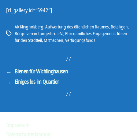
[rl_gallery id=“5942″]
AK Klingholzberg
,
Aufwertung des öffentlichen Raumes
,
Beteiligen
,
Bürgerverein Langerfeld e.V.
,
Ehrenamtliches Engagement
,
Ideen
Schlagwörter
für den Stadtteil
,
Mitmachen
,
Verfügungsfonds
←
Bienen für Wichlinghausen
→
Einiges los im Quartier
Impressum
Datenschutzerklärung