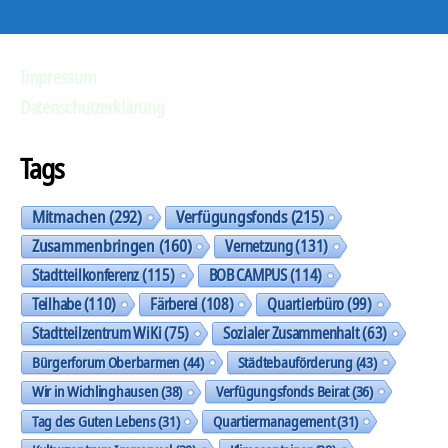
Impressum
Datenschutzerklärung
Tags
Mitmachen
(292)
Verfügungsfonds
(215)
Zusammenbringen
(160)
Vernetzung
(131)
Stadtteilkonferenz
(115)
BOB CAMPUS
(114)
Teilhabe
(110)
Färberei
(108)
Quartierbüro
(99)
Stadtteilzentrum WiKi
(75)
Sozialer Zusammenhalt
(63)
Bürgerforum Oberbarmen
(44)
Städtebauförderung
(43)
Wir in Wichlinghausen
(38)
Verfügungsfonds Beirat
(36)
Tag des Guten Lebens
(31)
Quartiermanagement
(31)