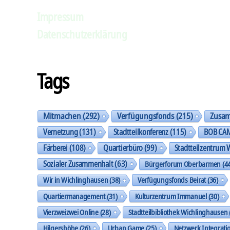
Impressum
Datenschutzerklärung
Tags
Mitmachen
(292)
Verfügungsfonds
(215)
Zusa
Vernetzung
(131)
Stadtteilkonferenz
(115)
BOB CA
Färberei
(108)
Quartierbüro
(99)
Stadtteilzentrum 
Sozialer Zusammenhalt
(63)
Bürgerforum Oberbarmen
(44
Wir in Wichlinghausen
(38)
Verfügungsfonds Beirat
(36)
Quartiermanagement
(31)
Kulturzentrum Immanuel
(30)
Vierzweizwei Online
(28)
Stadtteilbibliothek Wichlinghausen
Hilgershöhe
(26)
Urban Game
(25)
Netzwerk Integrati