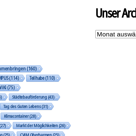
Unser Arc
Unser
Archiv
mmenbringen
(160)
MPUS
(114)
Teilhabe
(110)
WiKi
(75)
)
Städtebauförderung
(43)
Tag des Guten Lebens
(31)
Klimacontainer
(28)
(27)
Markt der Möglichkeiten
(26)
on
(25)
CVJM Oberbarmen
(25)