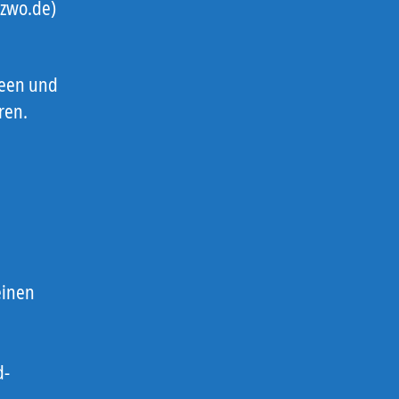
ozwo.de)
deen und
ren.
inen
d-