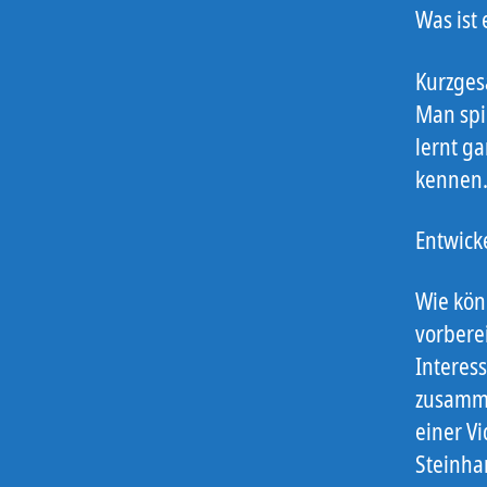
Was ist
Kurzges
Man spie
lernt g
kennen
Entwick
Wie kön
vorberei
Interes
zusamme
einer Vi
Steinha