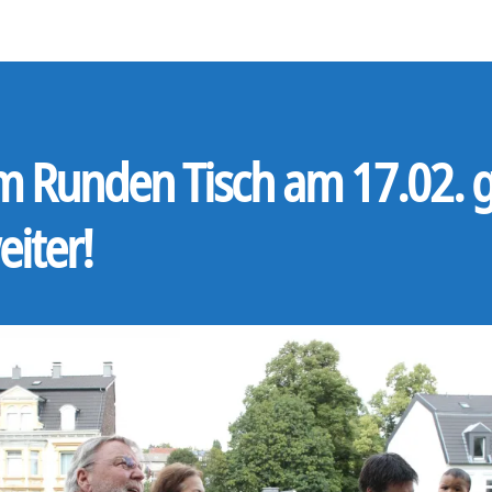
m Runden Tisch am 17.02. 
eiter!