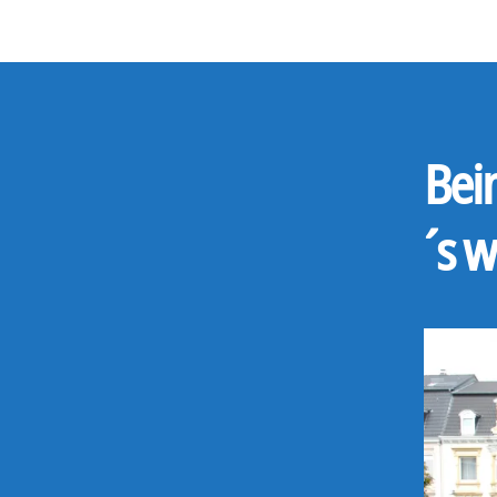
Bei
´s w