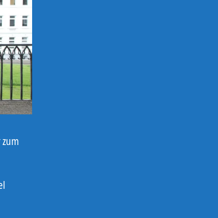
r zum
el