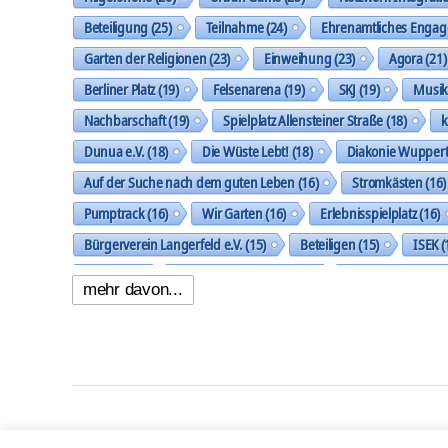
Beteiligung
(25)
Teilnahme
(24)
Ehrenamtliches Enga
Garten der Religionen
(23)
Einweihung
(23)
Agora
(21)
Berliner Platz
(19)
Felsenarena
(19)
SKJ
(19)
Musi
Nachbarschaft
(19)
Spielplatz Allensteiner Straße
(18)
k
Dunua e.V.
(18)
Die Wüste Lebt!
(18)
Diakonie Wuppert
Auf der Suche nach dem guten Leben
(16)
Stromkästen
(16)
Pumptrack
(16)
Wir Garten
(16)
Erlebnisspielplatz
(16)
Bürgerverein Langerfeld e.V.
(15)
Beteiligen
(15)
ISEK
(
Ideen
(14)
Nachbarschaftspark
(14)
Klingholzberg
(14)
mehr davon...
Handlungsfeld Städtebau und Stadtgestalt
(14)
Gemeinsam 
Oberbarmer Kleinkunst Nacht
(13)
Baustelle
(13)
Work
Umfeldgestaltung Berliner Platz
(13)
Koordination und Verne
Kinder und Jugendliche
(13)
Gemeinschaft und Zusammenl
Afrika Film Festival Valley
(12)
Görlitzer Platz
(12)
Spielplatz
© 2026
422 Quartierbüro Soziale Stadt
Präsentiert v