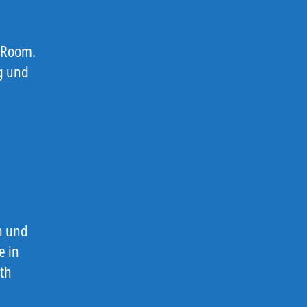
 Room.
ig und
n und
e in
ith