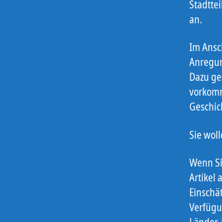
Stadtte
an.
Im Ansc
Anregun
Dazu ge
vorkomm
Geschic
Sie wol
Wenn Si
Artikel
Einschä
Verfügu
Länder-