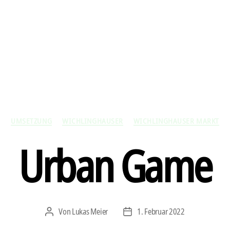
Kategorien
UMSETZUNG
WICHLINGHAUSER
WICHLINGHAUSER MARKT
Urban Game
Von
Lukas Meier
1. Februar 2022
Beitragsautor
Veröffentlichungsdatum