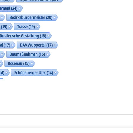
gement
(24)
Bezirksbürgermeister
(20)
k
(19)
Trasse
(19)
ünstlerische Gestaltung
(18)
al
(17)
DAV Wuppertal
(17)
Baumaßnahmen
(16)
Rosenau
(15)
14)
Schöneberger Ufer
(14)
geht was
(13)
Street Art Galerie
(13)
shop
(13)
SkF
(13)
tzung der Akteure und Aktionen
(13)
eben
(13)
Bergisches Plateau
(13)
(12)
Immanuelskirche
(12)
on WordPress