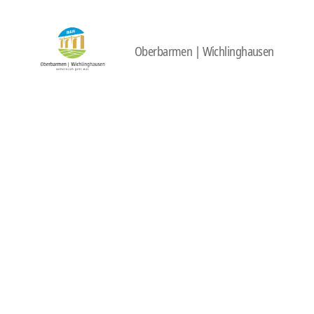
Oberbarmen | Wichlinghausen
422
Quartierbüro
Soziale
Stadt