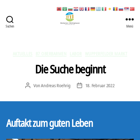
Suchen
Menü
422
Quartierbüro
Soziale
Stadt
Kategorien
AKTUELLES
B7 OBERBARMEN
LABOR
WUPPERFELDER MARKT
Die Suche beginnt
Von
Andreas Roehrig
18. Februar 2022
Beitragsautor
Veröffentlichungsdatum
Auftakt zum guten Leben