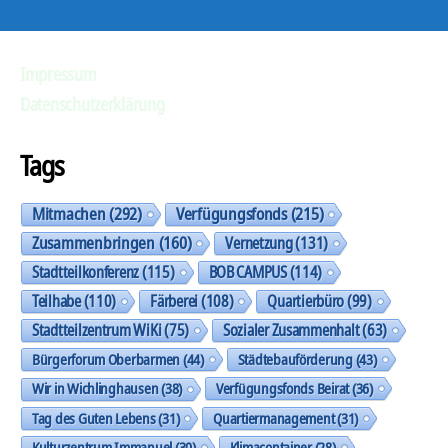
Impressum
Datenschutzerklärung
Tags
Mitmachen
(292)
Verfügungsfonds
(215)
Zusammenbringen
(160)
Vernetzung
(131)
Stadtteilkonferenz
(115)
BOB CAMPUS
(114)
Teilhabe
(110)
Färberei
(108)
Quartierbüro
(99)
Stadtteilzentrum WiKi
(75)
Sozialer Zusammenhalt
(63)
Bürgerforum Oberbarmen
(44)
Städtebauförderung
(43)
Wir in Wichlinghausen
(38)
Verfügungsfonds Beirat
(36)
Tag des Guten Lebens
(31)
Quartiermanagement
(31)
Kulturzentrum Immanuel
(30)
Klimacontainer
(28)