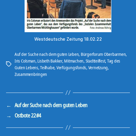
Westdeutsche Zeitung 18.02.22
Auf der Suche nach dem guten Leben
,
Bürgerforum Oberbarmen
,
Iris Colsman
,
Lisbeth Bakker
,
Mitmachen
,
Stadtteilfest
,
Tag des
Schlagwörter
Guten Lebens
,
Teilhabe
,
Verfügungsfonds
,
Vernetzung
,
Zusammenbringen
←
Auf der Suche nach dem guten Leben
→
Ostbote 22#4