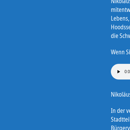
Nikolau
mitentw
Lebens,
Hoodsse
die Sch
Wenn Si
Nikoläu
In der 
Stadtte
Bürgerv