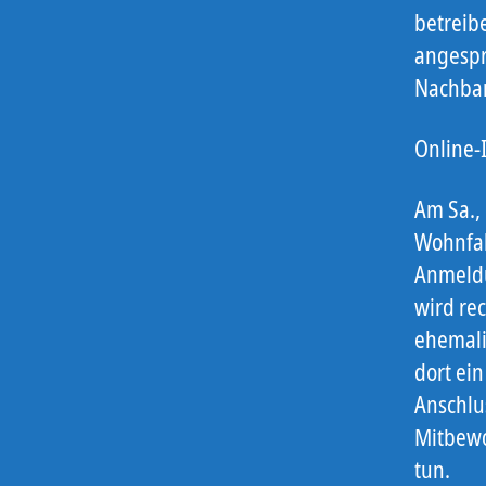
betreib
angespr
Nachbar
Online-
Am Sa.,
Wohnfab
Anmeldu
wird rec
ehemali
dort ei
Anschlu
Mitbewo
tun.