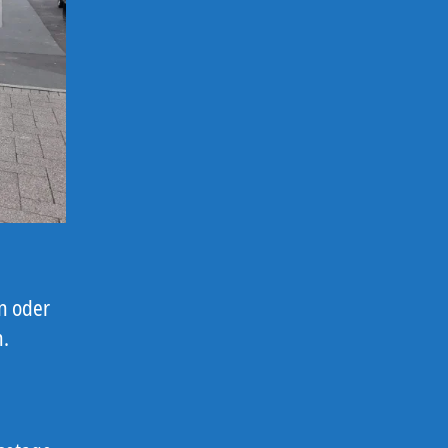
n oder
h.