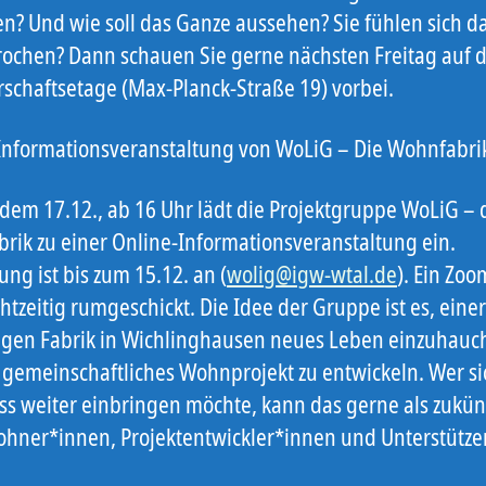
en? Und wie soll das Ganze aussehen? Sie fühlen sich d
ochen? Dann schauen Sie gerne nächsten Freitag auf 
schaftsetage (Max-Planck-Straße 19) vorbei.
Informationsveranstaltung von WoLiG – Die Wohnfabri
 dem 17.12., ab 16 Uhr lädt die Projektgruppe WoLiG – 
rik zu einer Online-Informationsveranstaltung ein.
ng ist bis zum 15.12. an (
wolig@igw-wtal.de
). Ein Zoo
htzeitig rumgeschickt. Die Idee der Gruppe ist es, einer
gen Fabrik in Wichlinghausen neues Leben einzuhauc
n gemeinschaftliches Wohnprojekt zu entwickeln. Wer si
ss weiter einbringen möchte, kann das gerne als zukün
hner*innen, Projektentwickler*innen und Unterstütze