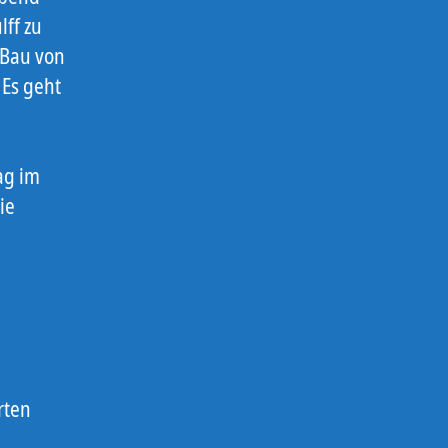
ff zu
 Bau von
 Es geht
ag im
ie
rten