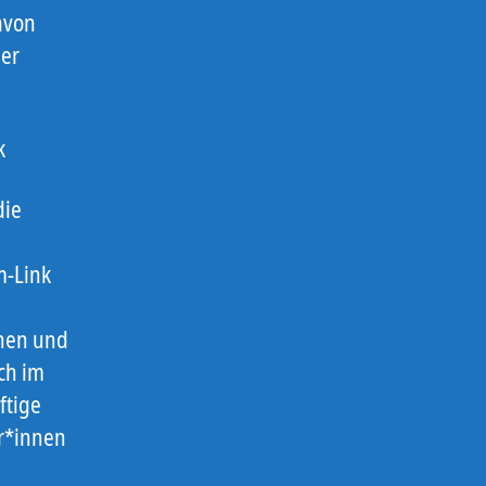
avon
der
k
die
m-Link
hen und
ch im
ftige
r*innen