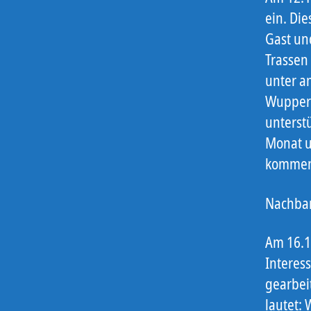
ein. Di
Gast un
Trassen 
unter a
Wupperv
unterst
Monat u
kommen,
Nachbar
Am 16.1
Interes
gearbei
lautet: 