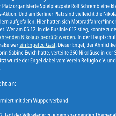
r Platz organisierte Spielplatzpate Rolf Schremb eine kl
-Aktion. Und am Berliner Platz sind vielleicht die Nikol
dern aufgefallen. Hier hatten sich Motoradfahrer*inne
et. Wer am 06.12. in die Buslinie 612 stieg, konnte zu
ahrenden Nikolaus begrüßt werden
. In der Hauptschul
raße war
ein Engel zu Gast
. Dieser Engel, der Ähnlichke
rin Sabine Ewich hatte, verteilte 360 Nikoläuse in der 
ützt wurde der Engel dabei vom Verein Refugio e.V. und
.
eht an:
ormiert mit dem Wupperverband
2. lädt der Vdk wieder zu einem spannenden Themen