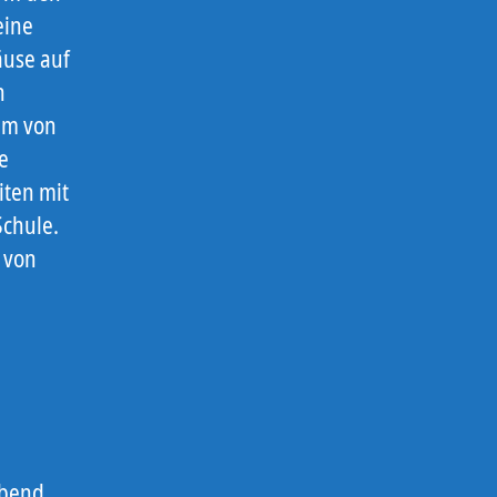
eine
äuse auf
n
dem von
e
iten mit
Schule.
 von
abend