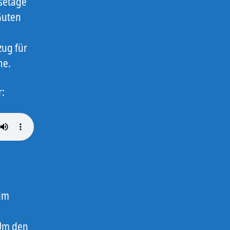
setage
Guten
zug für
ne.
r:
 im
 Um den