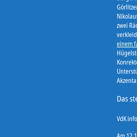
Görlitze
Nikolaus
zwei Rä
verkleid
einem f
Hügelst
Konrekto
Unterst
Akzenta
Das st
VdK inf
Am 12.1