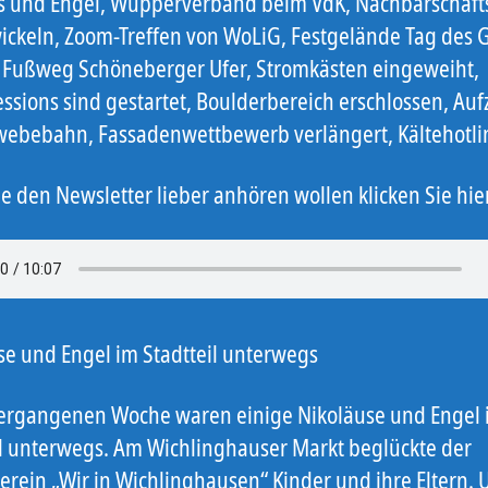
s und Engel, Wupperverband beim VdK, Nachbarschaft
ickeln, Zoom-Treffen von WoLiG, Festgelände Tag des 
 Fußweg Schöneberger Ufer, Stromkästen eingeweiht,
ssions sind gestartet, Boulderbereich erschlossen, Auf
webebahn, Fassadenwettbewerb verlängert, Kältehotli
e den Newsletter lieber anhören wollen klicken Sie hie
se und Engel im Stadtteil unterwegs
vergangenen Woche waren einige Nikoläuse und Engel
il unterwegs. Am Wichlinghauser Markt beglückte der
erein „Wir in Wichlinghausen“ Kinder und ihre Eltern.