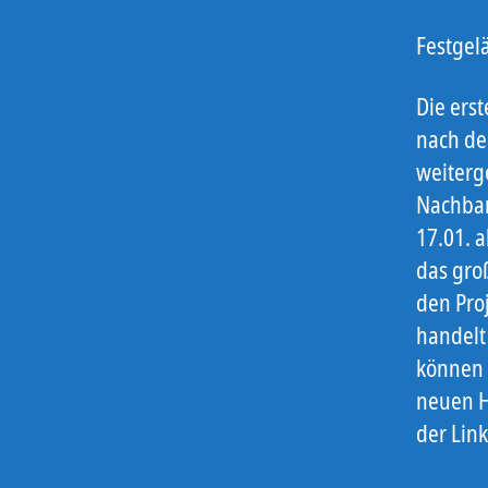
Festgel
Die ers
nach de
weiterg
Nachbar
17.01. a
das gro
den Pro
handelt
können
neuen H
der Lin