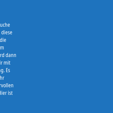
Suche
 diese
die
Am
ird dann
r mit
g. Es
ehr
rvollen
er ist