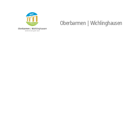
Oberbarmen | Wichlinghausen
422
Quartierbüro
Soziale
Stadt