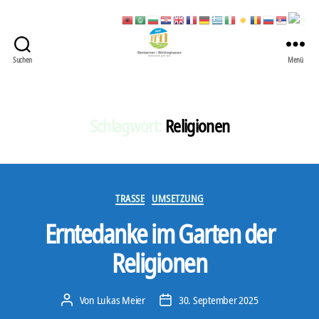
Suchen
Menü
422
Quartierbüro
Soziale
Stadt
Schlagwort:
Religionen
Kategorien
TRASSE
UMSETZUNG
Erntedanke im Garten der
Religionen
Von
Lukas Meier
30. September 2025
Beitragsautor
Veröffentlichungsdatum