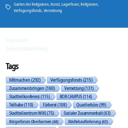
Garten der Religionen
,
Kunst
,
Lagerfeuer
,
Religionen
,
Schlagwörter
Verfügungsfonds
,
Vernetzung
Impressum
Datenschutzerklärung
Tags
Mitmachen
(292)
Verfügungsfonds
(215)
Zusammenbringen
(160)
Vernetzung
(131)
Stadtteilkonferenz
(115)
BOB CAMPUS
(114)
Teilhabe
(110)
Färberei
(108)
Quartierbüro
(99)
Stadtteilzentrum WiKi
(75)
Sozialer Zusammenhalt
(63)
Bürgerforum Oberbarmen
(44)
Städtebauförderung
(43)