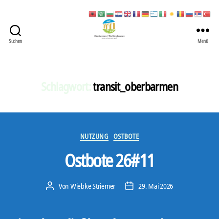
Suchen
Menü
422
Quartierbüro
Soziale
Stadt
Schlagwort:
transit_oberbarmen
Kategorien
NUTZUNG
OSTBOTE
Ostbote 26#11
Von
Wiebke Striemer
29. Mai 2026
Beitragsautor
Veröffentlichungsdatum