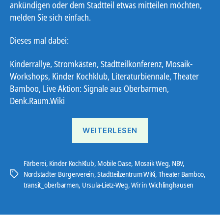
ankündigen oder dem Stadtteil etwas mitteilen möchten,
melden Sie sich einfach.
Dieses mal dabei:
Kinderrallye, Stromkästen, Stadtteilkonferenz, Mosaik-
Workshops, Kinder Kochklub, Literaturbiennale, Theater
Bamboo, Live Aktion: Signale aus Oberbarmen,
Denk.Raum.Wiki
„Ostbote
WEITERLESEN
26#10“
Färberei
,
Kinder KochKlub
,
Mobile Oase
,
Mosaik Weg
,
NBV
,
Nordstädter Bürgerverein
,
Stadtteilzentrum WiKi
,
Theater Bamboo
,
Schlagwörter
transit_oberbarmen
,
Ursula-Lietz-Weg
,
Wir in Wichlinghausen