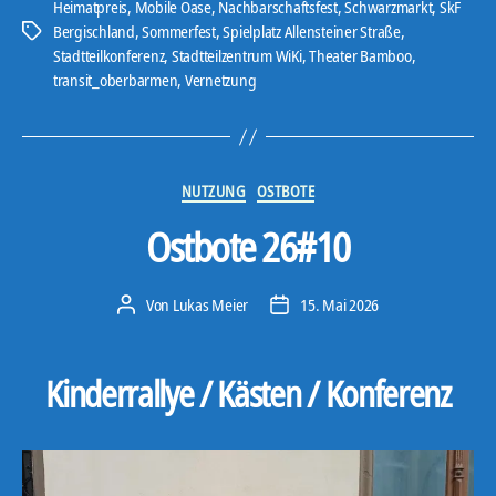
-
Heimatpreis
,
Mobile Oase
,
Nachbarschaftsfest
,
Schwarzmarkt
,
SkF
Bergischland
,
Sommerfest
,
Spielplatz Allensteiner Straße
,
P
Schlagwörter
Stadtteilkonferenz
,
Stadtteilzentrum WiKi
,
Theater Bamboo
,
l
transit_oberbarmen
,
Vernetzung
a
y
e
r
Kategorien
NUTZUNG
OSTBOTE
Ostbote 26#10
Von
Lukas Meier
15. Mai 2026
Beitragsautor
Veröffentlichungsdatum
Kinderrallye / Kästen / Konferenz