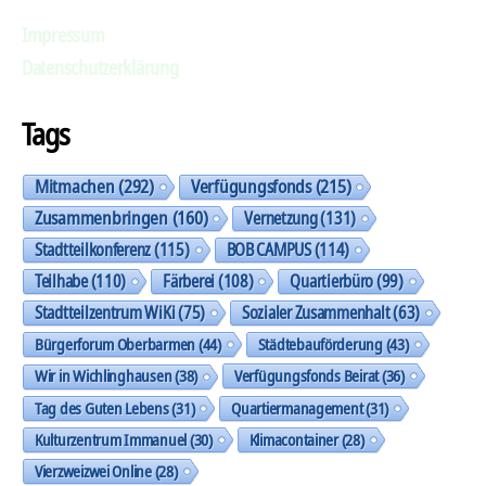
Impressum
Datenschutzerklärung
Tags
Mitmachen
(292)
Verfügungsfonds
(215)
Zusammenbringen
(160)
Vernetzung
(131)
Stadtteilkonferenz
(115)
BOB CAMPUS
(114)
Teilhabe
(110)
Färberei
(108)
Quartierbüro
(99)
Stadtteilzentrum WiKi
(75)
Sozialer Zusammenhalt
(63)
Bürgerforum Oberbarmen
(44)
Städtebauförderung
(43)
Wir in Wichlinghausen
(38)
Verfügungsfonds Beirat
(36)
Tag des Guten Lebens
(31)
Quartiermanagement
(31)
Kulturzentrum Immanuel
(30)
Klimacontainer
(28)
Vierzweizwei Online
(28)