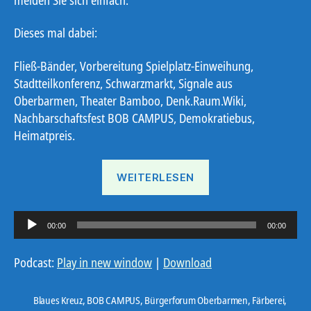
Dieses mal dabei:
Fließ-Bänder, Vorbereitung Spielplatz-Einweihung,
Stadtteilkonferenz, Schwarzmarkt, Signale aus
Oberbarmen, Theater Bamboo, Denk.Raum.Wiki,
Nachbarschaftsfest BOB CAMPUS, Demokratiebus,
Heimatpreis.
„Ostbote
WEITERLESEN
26#11“
A
00:00
00:00
u
d
Podcast:
Play in new window
|
Download
i
o
Blaues Kreuz
,
BOB CAMPUS
,
Bürgerforum Oberbarmen
,
Färberei
,