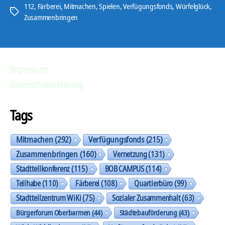
112
,
Färberei
,
Mitmachen
,
Spielen
,
Verfügungsfonds
,
Würfelglück
,
Schlagwörter
Zusammenbringen
Impressum
Datenschutzerklärung
Tags
Mitmachen
(292)
Verfügungsfonds
(215)
Zusammenbringen
(160)
Vernetzung
(131)
Stadtteilkonferenz
(115)
BOB CAMPUS
(114)
Teilhabe
(110)
Färberei
(108)
Quartierbüro
(99)
Stadtteilzentrum WiKi
(75)
Sozialer Zusammenhalt
(63)
Bürgerforum Oberbarmen
(44)
Städtebauförderung
(43)