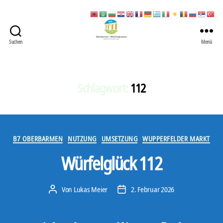
Suchen
Menü
422
Quartierbüro
Soziale
Stadt
Schlagwort:
112
Kategorien
B7 OBERBARMEN
NUTZUNG
UMSETZUNG
WUPPERFELDER MARKT
Würfelglück 112
Von
Lukas Meier
2. Februar 2026
Beitragsautor
Veröffentlichungsdatum