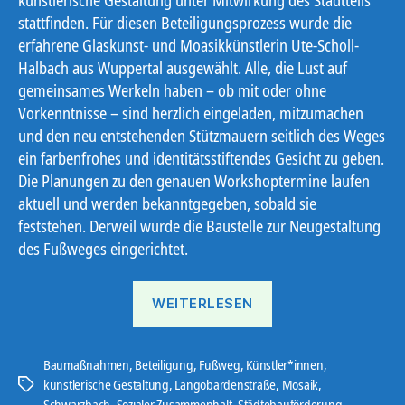
künstlerische Gestaltung unter Mitwirkung des Stadtteils
stattfinden. Für diesen Beteiligungsprozess wurde die
erfahrene Glaskunst- und Moasikkünstlerin Ute-Scholl-
Halbach aus Wuppertal ausgewählt. Alle, die Lust auf
gemeinsames Werkeln haben – ob mit oder ohne
Vorkenntnisse – sind herzlich eingeladen, mitzumachen
und den neu entstehenden Stützmauern seitlich des Weges
ein farbenfrohes und identitätsstiftendes Gesicht zu geben.
Die Planungen zu den genauen Workshoptermine laufen
aktuell und werden bekanntgegeben, sobald sie
feststehen. Derweil wurde die Baustelle zur Neugestaltung
des Fußweges eingerichtet.
„Gemeinsam
WEITERLESEN
den
Fußweg
gestalten“
Baumaßnahmen
,
Beteiligung
,
Fußweg
,
Künstler*innen
,
künstlerische Gestaltung
,
Langobardenstraße
,
Mosaik
,
Schlagwörter
Schwarzbach
,
Sozialer Zusammenhalt
,
Städtebauförderung