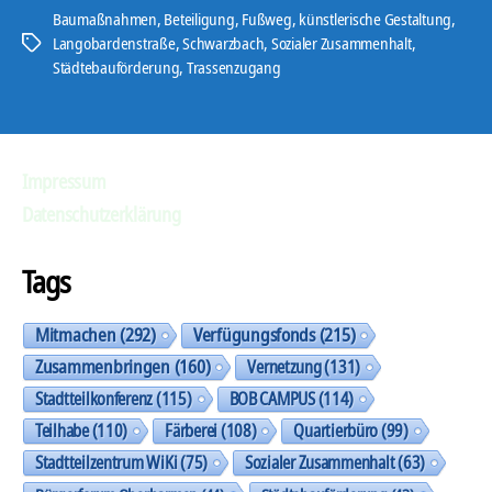
Baumaßnahmen
,
Beteiligung
,
Fußweg
,
künstlerische Gestaltung
,
Langobardenstraße
,
Schwarzbach
,
Sozialer Zusammenhalt
,
Schlagwörter
Städtebauförderung
,
Trassenzugang
Impressum
Datenschutzerklärung
Tags
Mitmachen
(292)
Verfügungsfonds
(215)
Zusammenbringen
(160)
Vernetzung
(131)
Stadtteilkonferenz
(115)
BOB CAMPUS
(114)
Teilhabe
(110)
Färberei
(108)
Quartierbüro
(99)
Stadtteilzentrum WiKi
(75)
Sozialer Zusammenhalt
(63)