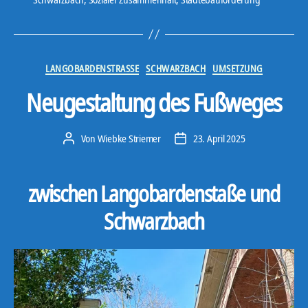
Kategorien
LANGOBARDENSTRASSE
SCHWARZBACH
UMSETZUNG
Neugestaltung des Fußweges
Von
Wiebke Striemer
23. April 2025
Beitragsautor
Veröffentlichungsdatum
zwischen Langobardenstaße und
Schwarzbach