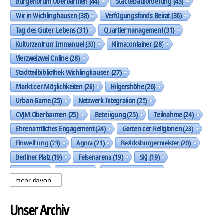
Bürgerforum Oberbarmen
(44)
Städtebauförderung
(43)
Wir in Wichlinghausen
(38)
Verfügungsfonds Beirat
(36)
Tag des Guten Lebens
(31)
Quartiermanagement
(31)
Kulturzentrum Immanuel
(30)
Klimacontainer
(28)
Vierzweizwei Online
(28)
Stadtteilbibliothek Wichlinghausen
(27)
Markt der Möglichkeiten
(26)
Hilgershöhe
(26)
Urban Game
(25)
Netzwerk Integration
(25)
CVJM Oberbarmen
(25)
Beteiligung
(25)
Teilnahme
(24)
Ehrenamtliches Engagement
(24)
Garten der Religionen
(23)
Einweihung
(23)
Agora
(21)
Bezirksbürgermeister
(20)
Berliner Platz
(19)
Felsenarena
(19)
SKJ
(19)
Musik
(19)
Trasse
(19)
Nachbarschaft
(19)
mehr davon...
Spielplatz Allensteiner Straße
(18)
künstlerische Gestaltung
(18)
Dunua e.V.
(18)
Unser Archiv
Die Wüste Lebt!
(18)
Diakonie Wuppertal
(17)