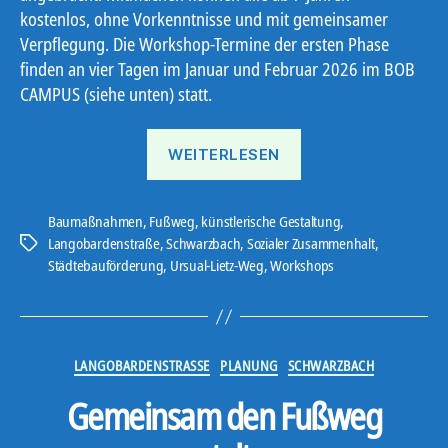
kostenlos, ohne Vorkenntnisse und mit gemeinsamer
Verpflegung. Die Workshop-Termine der ersten Phase
finden an vier Tagen im Januar und Februar 2026 im BOB
CAMPUS (siehe unten) statt.
„Mosaik-
WEITERLESEN
Workshop“
Baumaßnahmen
,
Fußweg
,
künstlerische Gestaltung
,
Langobardenstraße
,
Schwarzbach
,
Sozialer Zusammenhalt
,
Schlagwörter
Städtebauförderung
,
Ursual-Lietz-Weg
,
Workshops
Kategorien
LANGOBARDENSTRASSE
PLANUNG
SCHWARZBACH
Gemeinsam den Fußweg