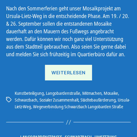
Nach den Sommerferien geht unser Mosaikprojekt am
Ursula-Lietz-Weg in die entscheidende Phase. Am 19. / 20.
& 26. September sollen die entstandenen Mosaike
dauerhaft an den Mauern des Fußwegs angebracht
werden. Dafür können wir noch ganz viel Unterstützung
aus dem Stadtteil gebrauchen. Also seien Sie gerne dabei
und melden Sie sich frühzeitig im Quartierbüro dafür an.
„Gemeinsam
WEITERLESEN
Mosaike
installieren“
Kunstbeteiligung
,
Langobardenstraße
,
Mitmachen
,
Mosaike
,
Schwarzbach
,
Sozialer Zusammenhalt
,
Städtebaufärderung
,
Ursula-
Schlagwörter
Lietz-Weg
,
Wegeverbindung Schwarzbach Langobarden Straße
Kategorien