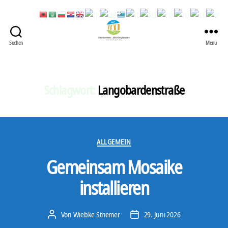
Suchen
Menü
422
Quartierbüro
Soziale
Stadt
Schlagwort:
Langobardenstraße
Kategorien
ALLGEMEIN
Gemeinsam Mosaike
installieren
Von
Wiebke Striemer
29. Juni 2026
Beitragsautor
Veröffentlichungsdatum