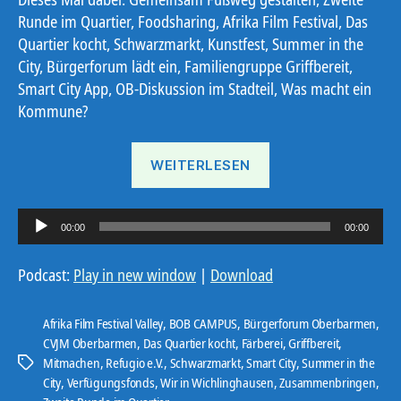
Runde im Quartier, Foodsharing, Afrika Film Festival, Das
Quartier kocht, Schwarzmarkt, Kunstfest, Summer in the
City, Bürgerforum lädt ein, Familiengruppe Griffbereit,
Smart City App, OB-Diskussion im Stadteil, Was macht ein
Kommune?
„Ostbote
WEITERLESEN
25#17“
A
00:00
00:00
u
d
Podcast:
Play in new window
|
Download
i
o
Afrika Film Festival Valley
,
BOB CAMPUS
,
Bürgerforum Oberbarmen
,
-
CVJM Oberbarmen
,
Das Quartier kocht
,
Färberei
,
Griffbereit
,
Mitmachen
,
Refugio e.V.
,
Schwarzmarkt
,
Smart City
,
Summer in the
P
Schlagwörter
City
,
Verfügungsfonds
,
Wir in Wichlinghausen
,
Zusammenbringen
,
l