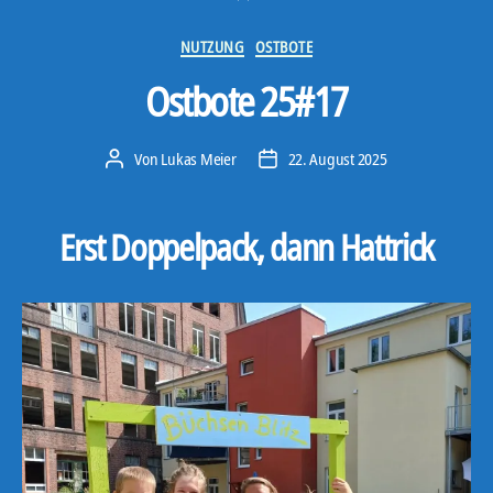
Kategorien
NUTZUNG
OSTBOTE
Ostbote 25#17
Von
Lukas Meier
22. August 2025
Beitragsautor
Veröffentlichungsdatum
Erst Doppelpack, dann Hattrick