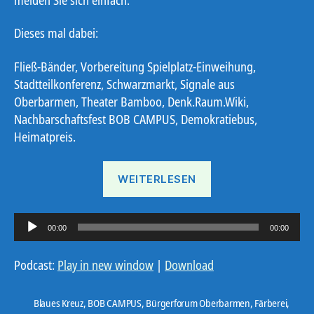
Dieses mal dabei:
Fließ-Bänder, Vorbereitung Spielplatz-Einweihung,
Stadtteilkonferenz, Schwarzmarkt, Signale aus
Oberbarmen, Theater Bamboo, Denk.Raum.Wiki,
Nachbarschaftsfest BOB CAMPUS, Demokratiebus,
Heimatpreis.
„Ostbote
WEITERLESEN
26#11“
A
00:00
00:00
u
d
Podcast:
Play in new window
|
Download
i
o
Blaues Kreuz
,
BOB CAMPUS
,
Bürgerforum Oberbarmen
,
Färberei
,