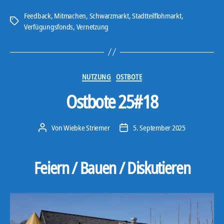
Feedback
,
Mitmachen
,
Schwarzmarkt
,
Stadtteilflohmarkt
,
Schlagwörter
Verfügungsfonds
,
Vernetzung
Kategorien
NUTZUNG
OSTBOTE
Ostbote 25#18
Von
Wiebke Striemer
5. September 2025
Beitragsautor
Veröffentlichungsdatum
Feiern / Bauen / Diskutieren