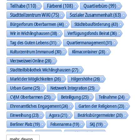
Teilhabe
(110)
Färberei
(108)
Quartierbüro
(99)
Stadtteilzentrum WiKi
(75)
Sozialer Zusammenhalt
(63)
Bürgerforum Oberbarmen
(44)
Städtebauförderung
(43)
Wir in Wichlinghausen
(38)
Verfügungsfonds Beirat
(36)
Tag des Guten Lebens
(31)
Quartiermanagement
(31)
Kulturzentrum Immanuel
(30)
Klimacontainer
(28)
Vierzweizwei Online
(28)
Stadtteilbibliothek Wichlinghausen
(27)
Markt der Möglichkeiten
(26)
Hilgershöhe
(26)
Urban Game
(25)
Netzwerk Integration
(25)
CVJM Oberbarmen
(25)
Beteiligung
(25)
Teilnahme
(24)
Ehrenamtliches Engagement
(24)
Garten der Religionen
(23)
Einweihung
(23)
Agora
(21)
Bezirksbürgermeister
(20)
Berliner Platz
(19)
Felsenarena
(19)
SKJ
(19)
Musik
(19)
Trasse
(19)
Nachbarschaft
(19)
mehr davon...