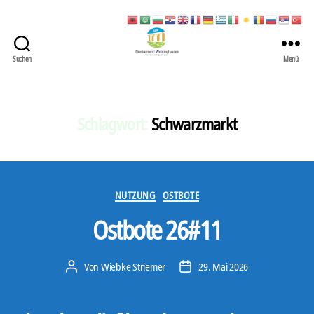
Suchen
Menü
422
Quartierbüro
Soziale
Stadt
Schlagwort:
Schwarzmarkt
Kategorien
NUTZUNG
OSTBOTE
Ostbote 26#11
Von
Wiebke Striemer
29. Mai 2026
Beitragsautor
Veröffentlichungsdatum