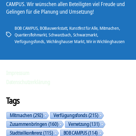
CAMPUS. Wir wünschen allen Beteiligten viel Freude und
Gelingen für die Planung und Umsetzung!
BOB CAMPUS
,
BOBauwerkstatt
,
Kunstfest für Alle
,
Mitmachen
,
Quartiersflohmarkt
,
Schwarzbach
,
Schwarzmarkt
,
Schlagwörter
Verfügungsfonds
,
Wichlinghauser Markt
,
Wir in Wichlinghausen
Impressum
Datenschutzerklärung
Tags
Mitmachen
(292)
Verfügungsfonds
(215)
Zusammenbringen
(160)
Vernetzung
(131)
Stadtteilkonferenz
(115)
BOB CAMPUS
(114)