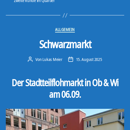
Zweite Runde im Quartier
a
y
e
r
Kategorien
ALLGEMEIN
Schwarzmarkt
Von
Lukas Meier
15. August 2025
Beitragsautor
Veröffentlichungsdatum
Der Stadtteilflohmarkt in Ob & Wi
am 06.09.