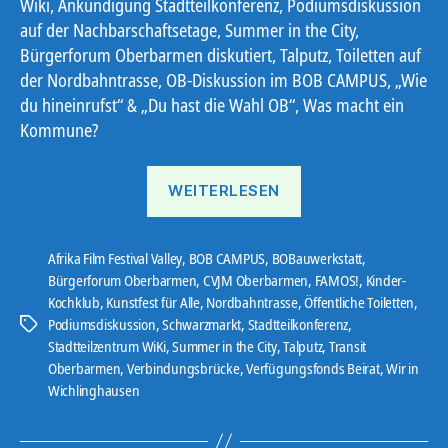
Wiki, Ankündigung Stadtteilkonferenz, Podiumsdiskussion
auf der Nachbarschaftsetage, Summer in the City,
Bürgerforum Oberbarmen diskutiert, Talputz, Toiletten auf
der Nordbahntrasse, OB-Diskussion im BOB CAMPUS, „Wie
du hineinrufst“ & „Du hast die Wahl OB“, Was macht ein
Kommune?
„Ostbote
WEITERLESEN
25#18“
Afrika Film Festival Valley
,
BOB CAMPUS
,
BOBauwerkstatt
,
Bürgerforum Oberbarmen
,
CVJM Oberbarmen
,
FAMOS!
,
Kinder-
Kochklub
,
Kunstfest für Alle
,
Nordbahntrasse
,
Öffentliche Toiletten
,
Podiumsdiskussion
,
Schwarzmarkt
,
Stadtteilkonferenz
,
Schlagwörter
Stadtteilzentrum WiKi
,
Summer in the City
,
Talputz
,
Transit
Oberbarmen
,
Verbindungsbrücke
,
Verfügungsfonds Beirat
,
Wir in
Wichlinghausen