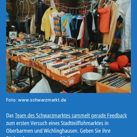
Foto: www.schwarzmarkt.de
Das
Team des Schwarzmarktes sammelt gerade Feedback
zum ersten Versuch eines Stadtteilflohmarktes in
Oberbarmen und Wichlinghausen. Geben Sie ihre