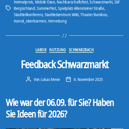
-
Heimatpreis
,
Mobile Oase
,
Nachbarschaftsfest
,
Schwarzmarkt
,
SkF
Bergischland
,
Sommerfest
,
Spielplatz Allensteiner Straße
,
P
Schlagwörter
Stadtteilkonferenz
,
Stadtteilzentrum WiKi
,
Theater Bamboo
,
l
transit_oberbarmen
,
Vernetzung
a
y
e
r
Kategorien
LABOR
NUTZUNG
SCHWARZBACH
Feedback Schwarzmarkt
Von
Lukas Meier
6. November 2025
Beitragsautor
Veröffentlichungsdatum
Wie war der 06.09. für Sie? Haben
Sie Ideen für 2026?