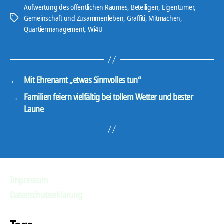
Aufwertung des öffentlichen Raumes
,
Beteiligen
,
Eigentümer
,
Gemeinschaft und Zusammenleben
,
Graffiti
,
Mitmachen
,
Schlagwörter
Quartiermanagement
,
Wi4U
←
Mit Ehrenamt „etwas Sinnvolles tun“
→
Familien feiern vielfältig bei tollem Wetter und bester
Laune
Impressum
Datenschutzerklärung