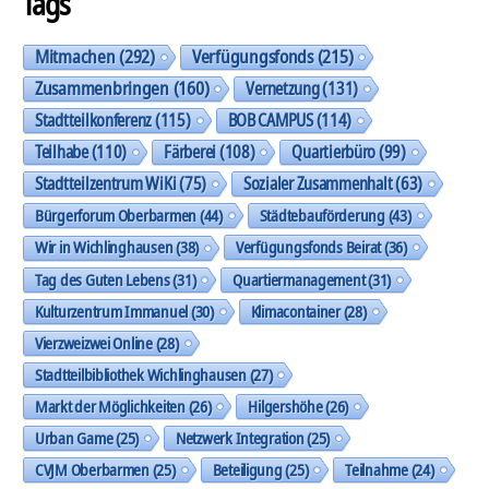
Tags
Mitmachen
(292)
Verfügungsfonds
(215)
Zusammenbringen
(160)
Vernetzung
(131)
Stadtteilkonferenz
(115)
BOB CAMPUS
(114)
Teilhabe
(110)
Färberei
(108)
Quartierbüro
(99)
Stadtteilzentrum WiKi
(75)
Sozialer Zusammenhalt
(63)
Bürgerforum Oberbarmen
(44)
Städtebauförderung
(43)
Wir in Wichlinghausen
(38)
Verfügungsfonds Beirat
(36)
Tag des Guten Lebens
(31)
Quartiermanagement
(31)
Kulturzentrum Immanuel
(30)
Klimacontainer
(28)
Vierzweizwei Online
(28)
Stadtteilbibliothek Wichlinghausen
(27)
Markt der Möglichkeiten
(26)
Hilgershöhe
(26)
Urban Game
(25)
Netzwerk Integration
(25)
CVJM Oberbarmen
(25)
Beteiligung
(25)
Teilnahme
(24)