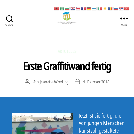
Suchen
Menü
422
Quartierbüro
Soziale
Stadt
Kategorien
AKTUELLES
Erste Graffitiwand fertig
Von
Jeanette Woelling
4. Oktober 2018
Beitragsautor
Veröffentlichungsdatum
Jetzt ist sie fertig: die
von jungen Menschen
kunstvoll gestaltete