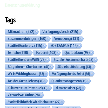
Datenschutzerklärung
Tags
Mitmachen
(292)
Verfügungsfonds
(215)
Zusammenbringen
(160)
Vernetzung
(131)
Stadtteilkonferenz
(115)
BOB CAMPUS
(114)
Teilhabe
(110)
Färberei
(108)
Quartierbüro
(99)
Stadtteilzentrum WiKi
(75)
Sozialer Zusammenhalt
(63)
Bürgerforum Oberbarmen
(44)
Städtebauförderung
(43)
Wir in Wichlinghausen
(38)
Verfügungsfonds Beirat
(36)
Tag des Guten Lebens
(31)
Quartiermanagement
(31)
Kulturzentrum Immanuel
(30)
Klimacontainer
(28)
Vierzweizwei Online
(28)
Stadtteilbibliothek Wichlinghausen
(27)