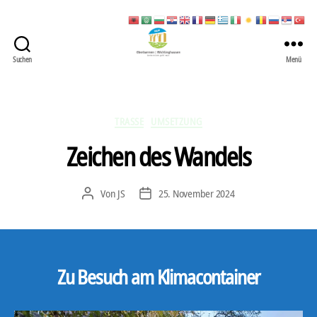
Suchen
Menü
422
Quartierbüro
Soziale
Stadt
Kategorien
TRASSE
UMSETZUNG
Zeichen des Wandels
Von
JS
25. November 2024
Beitragsautor
Veröffentlichungsdatum
Zu Besuch am Klimacontainer