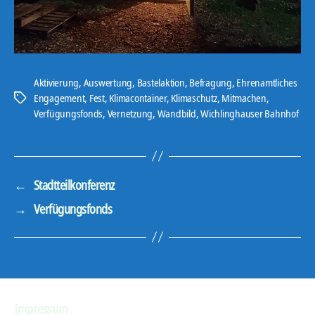
Aktivierung
,
Auswertung
,
Bastelaktion
,
Befragung
,
Ehrenamtliches
Engagement
,
Fest
,
Klimacontainer
,
Klimaschutz
,
Mitmachen
,
Schlagwörter
Verfügungsfonds
,
Vernetzung
,
Wandbild
,
Wichlinghauser Bahnhof
←
Stadtteilkonferenz
→
Verfügungsfonds
Impressum