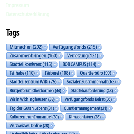
Impressum
Datenschutzerklärung
Tags
Mitmachen
(292)
Verfügungsfonds
(215)
Zusammenbringen
(160)
Vernetzung
(131)
Stadtteilkonferenz
(115)
BOB CAMPUS
(114)
Teilhabe
(110)
Färberei
(108)
Quartierbüro
(99)
Stadtteilzentrum WiKi
(75)
Sozialer Zusammenhalt
(63)
Bürgerforum Oberbarmen
(44)
Städtebauförderung
(43)
Wir in Wichlinghausen
(38)
Verfügungsfonds Beirat
(36)
Tag des Guten Lebens
(31)
Quartiermanagement
(31)
Kulturzentrum Immanuel
(30)
Klimacontainer
(28)
Vierzweizwei Online
(28)