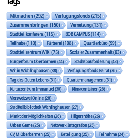
Tags
Mitmachen
(292)
Verfügungsfonds
(215)
Zusammenbringen
(160)
Vernetzung
(131)
Stadtteilkonferenz
(115)
BOB CAMPUS
(114)
Teilhabe
(110)
Färberei
(108)
Quartierbüro
(99)
Stadtteilzentrum WiKi
(75)
Sozialer Zusammenhalt
(63)
Bürgerforum Oberbarmen
(44)
Städtebauförderung
(43)
Wir in Wichlinghausen
(38)
Verfügungsfonds Beirat
(36)
Tag des Guten Lebens
(31)
Quartiermanagement
(31)
Kulturzentrum Immanuel
(30)
Klimacontainer
(28)
Vierzweizwei Online
(28)
Stadtteilbibliothek Wichlinghausen
(27)
Markt der Möglichkeiten
(26)
Hilgershöhe
(26)
Urban Game
(25)
Netzwerk Integration
(25)
CVJM Oberbarmen
(25)
Beteiligung
(25)
Teilnahme
(24)