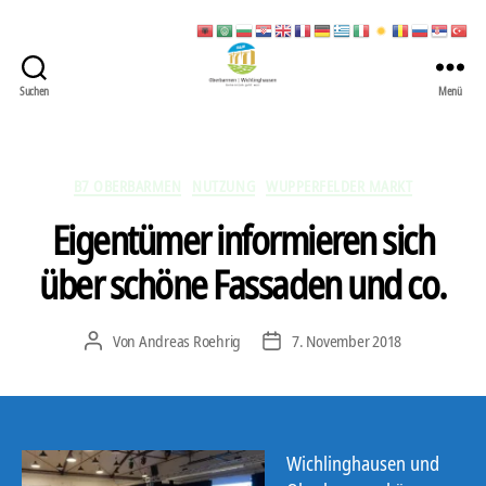
Suchen
Menü
422
Quartierbüro
Soziale
Stadt
Kategorien
B7 OBERBARMEN
NUTZUNG
WUPPERFELDER MARKT
Eigentümer informieren sich
über schöne Fassaden und co.
Von
Andreas Roehrig
7. November 2018
Beitragsautor
Veröffentlichungsdatum
Wichlinghausen und