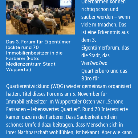
Oberbarmen können
richtig schön und
sauber werden – wenn
viele mitmachen. Das
ist eine Erkenntnis aus
dem 3.
Das 3. Forum für Eigentümer
Eigentümerforum, das
lockte rund 70
Immobilienbesitzer in die
die Stadt, das
Färberei (Foto:
VierZwoZwo
Medienzentrum Stadt
Wuppertal)
Quartierbüro und das
Büro für
Quartierentwicklung (WQG) wieder gemeinsam organisiert
hatten. Titel dieses Forums am 5. November für
Immobilienbesitzer im Wuppertaler Osten war „Schöne
Fassaden – lebenswertes Quartier“. Rund 70 Interessierte
kamen dazu in die Färberei.
Dass Sauberkeit und ein
schönes Umfeld dazu beitragen, dass Menschen sich in
ihrer Nachbarschaft wohlfühlen, ist bekannt. Aber wie kann