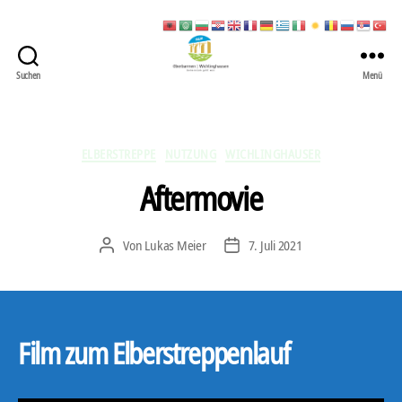
Suchen
Menü
422
Quartierbüro
Soziale
Stadt
Kategorien
ELBERSTREPPE
NUTZUNG
WICHLINGHAUSER
Aftermovie
Von
Lukas Meier
7. Juli 2021
Beitragsautor
Veröffentlichungsdatum
Film zum Elberstreppenlauf