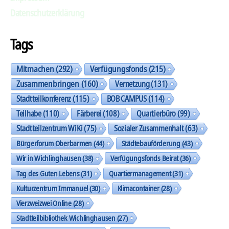
Datenschutzerklärung
Tags
Mitmachen
(292)
Verfügungsfonds
(215)
Zusammenbringen
(160)
Vernetzung
(131)
Stadtteilkonferenz
(115)
BOB CAMPUS
(114)
Teilhabe
(110)
Färberei
(108)
Quartierbüro
(99)
Stadtteilzentrum WiKi
(75)
Sozialer Zusammenhalt
(63)
Bürgerforum Oberbarmen
(44)
Städtebauförderung
(43)
Wir in Wichlinghausen
(38)
Verfügungsfonds Beirat
(36)
Tag des Guten Lebens
(31)
Quartiermanagement
(31)
Kulturzentrum Immanuel
(30)
Klimacontainer
(28)
Vierzweizwei Online
(28)
Stadtteilbibliothek Wichlinghausen
(27)