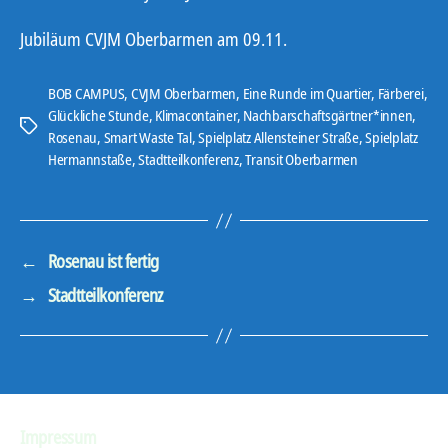
Jubiläum CVJM Oberbarmen am 09.11.
BOB CAMPUS
,
CVJM Oberbarmen
,
Eine Runde im Quartier
,
Färberei
,
Glückliche Stunde
,
Klimacontainer
,
Nachbarschaftsgärtner*innen
,
Schlagwörter
Rosenau
,
Smart Waste Tal
,
Spielplatz Allensteiner Straße
,
Spielplatz
Hermannstaße
,
Stadtteilkonferenz
,
Transit Oberbarmen
←
Rosenau ist fertig
→
Stadtteilkonferenz
Impressum