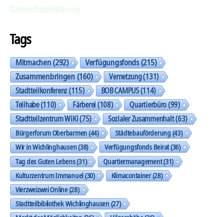
Datenschutzerklärung
Tags
Mitmachen
(292)
Verfügungsfonds
(215)
Zusammenbringen
(160)
Vernetzung
(131)
Stadtteilkonferenz
(115)
BOB CAMPUS
(114)
Teilhabe
(110)
Färberei
(108)
Quartierbüro
(99)
Stadtteilzentrum WiKi
(75)
Sozialer Zusammenhalt
(63)
Bürgerforum Oberbarmen
(44)
Städtebauförderung
(43)
Wir in Wichlinghausen
(38)
Verfügungsfonds Beirat
(36)
Tag des Guten Lebens
(31)
Quartiermanagement
(31)
Kulturzentrum Immanuel
(30)
Klimacontainer
(28)
Vierzweizwei Online
(28)
Stadtteilbibliothek Wichlinghausen
(27)