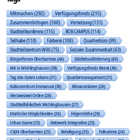
Mitmachen
(292)
Verfügungsfonds
(215)
Zusammenbringen
(160)
Vernetzung
(131)
Stadtteilkonferenz
(115)
BOB CAMPUS
(114)
Teilhabe
(110)
Färberei
(108)
Quartierbüro
(99)
Stadtteilzentrum WiKi
(75)
Sozialer Zusammenhalt
(63)
Bürgerforum Oberbarmen
(44)
Städtebauförderung
(43)
Wir in Wichlinghausen
(38)
Verfügungsfonds Beirat
(36)
Tag des Guten Lebens
(31)
Quartiermanagement
(31)
Kulturzentrum Immanuel
(30)
Klimacontainer
(28)
Vierzweizwei Online
(28)
Stadtteilbibliothek Wichlinghausen
(27)
Markt der Möglichkeiten
(26)
Hilgershöhe
(26)
Urban Game
(25)
Netzwerk Integration
(25)
CVJM Oberbarmen
(25)
Beteiligung
(25)
Teilnahme
(24)