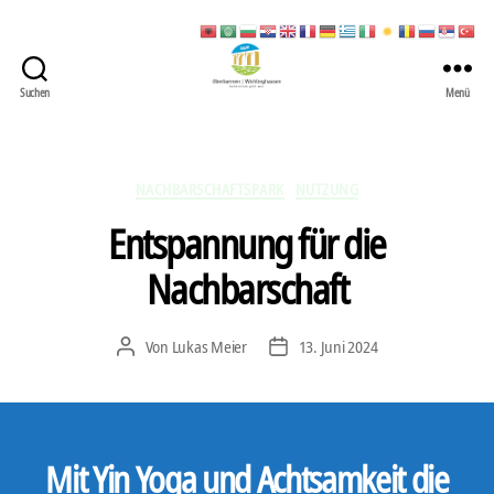
Suchen
Menü
422
Quartierbüro
Soziale
Stadt
Kategorien
NACHBARSCHAFTSPARK
NUTZUNG
Entspannung für die
Nachbarschaft
Von
Lukas Meier
13. Juni 2024
Beitragsautor
Veröffentlichungsdatum
Mit Yin Yoga und Achtsamkeit die