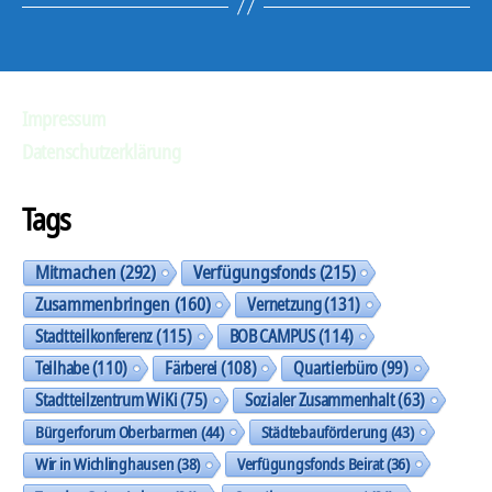
Impressum
Datenschutzerklärung
Tags
Mitmachen
(292)
Verfügungsfonds
(215)
Zusammenbringen
(160)
Vernetzung
(131)
Stadtteilkonferenz
(115)
BOB CAMPUS
(114)
Teilhabe
(110)
Färberei
(108)
Quartierbüro
(99)
Stadtteilzentrum WiKi
(75)
Sozialer Zusammenhalt
(63)
Bürgerforum Oberbarmen
(44)
Städtebauförderung
(43)
Wir in Wichlinghausen
(38)
Verfügungsfonds Beirat
(36)