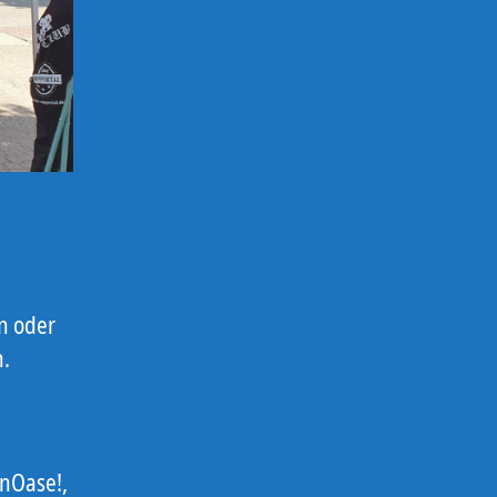
e
n oder
h.
enOase!,