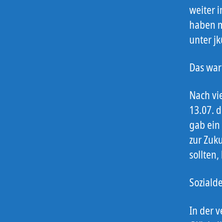
weiter 
haben m
unter j
Das war
Nach vi
13.07. 
gab ein
zur Zuku
sollten,
Soziald
In der 