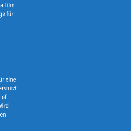
ka Film
ge für
ür eine
rstützt
 of
wird
ven