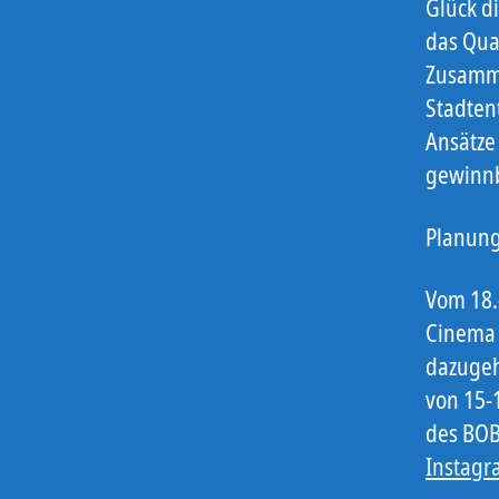
Glück d
das Qua
Zusamme
Stadten
Ansätze
gewinnb
Planungs
Vom 18.-
Cinema 
dazugeh
von 15-
des BOB
Instagr