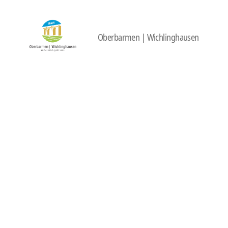
Oberbarmen | Wichlinghausen
422
Quartierbüro
Soziale
Stadt