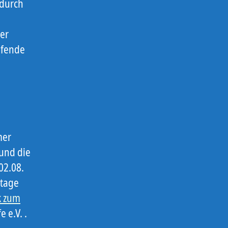
 durch
er
ifende
mer
und die
02.08.
etage
k zum
 e.V. .