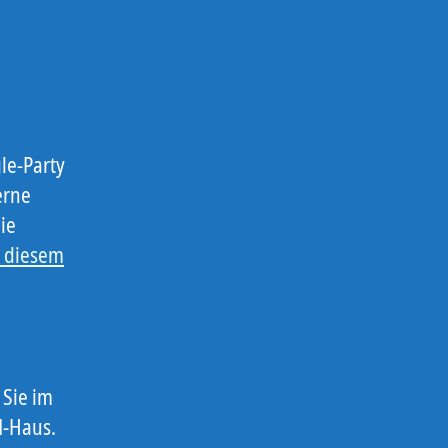
gle-Party
erne
ie
r diesem
 Sie im
M-Haus.