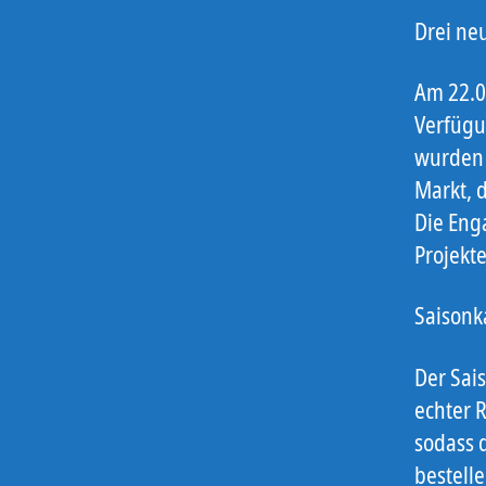
Drei ne
Am 22.07
Verfügu
wurden 
Markt, 
Die Enga
Projekt
Saisonk
Der Sai
echter R
sodass 
bestell