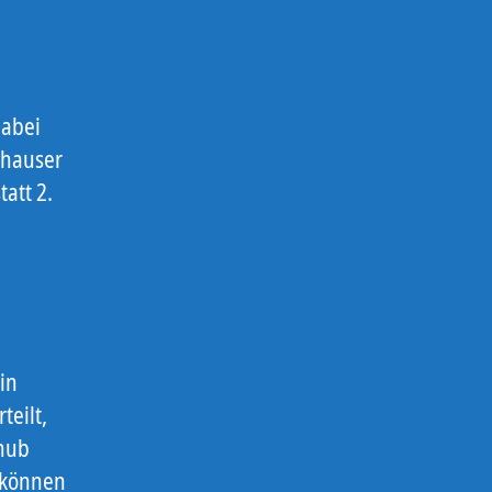
Dabei
ghauser
att 2.
in
teilt,
chub
 können