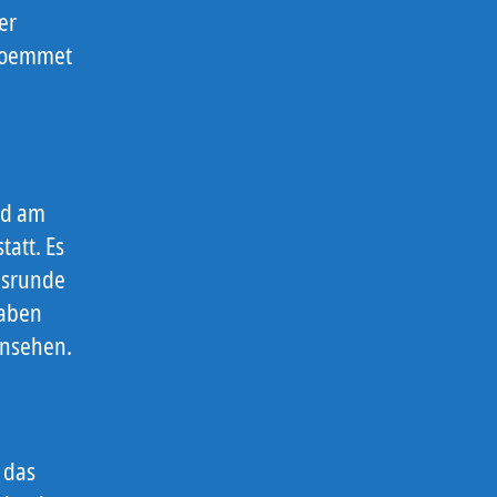
er
 Koemmet
nd am
att. Es
nsrunde
haben
nsehen.
 das