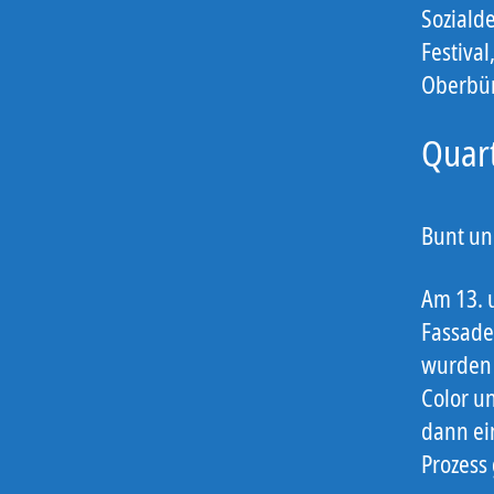
Sozialde
Festival
Oberbür
Quar
Bunt un
Am 13. 
Fassade
wurden 
Color u
dann ei
Prozess 