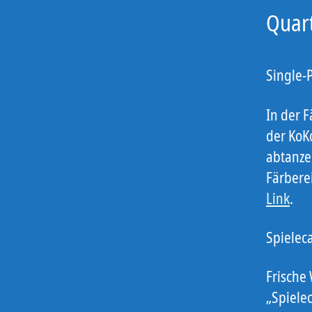
Quart
Single-P
In der F
der KoK
abtanze
Färbere
Link
.
Spielec
Frische 
„Spiele