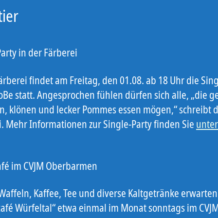
ier
arty in der Färberei
ärberei findet am Freitag, den 01.08. ab 18 Uhr die Sin
oBe statt. Angesprochen fühlen dürfen sich alle, „die g
n, klönen und lecker Pommes essen mögen,“ schreibt d
i. Mehr Informationen zur Single-Party finden Sie
unte
afé im CVJM Oberbarmen
Waffeln, Kaffee, Tee und diverse Kaltgetränke erwarten
café Würfeltal“ etwa einmal im Monat sonntags im CVJ