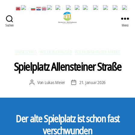
Suchen
Menü
422
Quartierbüro
Soziale
Stadt
Kategorien
UMSETZUNG
WICHLINGHAUSER
WICHLINGHAUSER MARKT
Spielplatz Allensteiner Straße
Von
Lukas Meier
21. Januar 2026
Beitragsautor
Veröffentlichungsdatum
Der alte Spielplatz ist schon fast
verschwunden