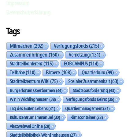
Impressum
Datenschutzerklärung
Tags
Mitmachen
(292)
Verfügungsfonds
(215)
Zusammenbringen
(160)
Vernetzung
(131)
Stadtteilkonferenz
(115)
BOB CAMPUS
(114)
Teilhabe
(110)
Färberei
(108)
Quartierbüro
(99)
Stadtteilzentrum WiKi
(75)
Sozialer Zusammenhalt
(63)
Bürgerforum Oberbarmen
(44)
Städtebauförderung
(43)
Wir in Wichlinghausen
(38)
Verfügungsfonds Beirat
(36)
Tag des Guten Lebens
(31)
Quartiermanagement
(31)
Kulturzentrum Immanuel
(30)
Klimacontainer
(28)
Vierzweizwei Online
(28)
Stadtteilbibliothek Wichlinghausen
(27)