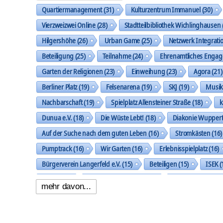
Quartiermanagement
(31)
Kulturzentrum Immanuel
(30)
Vierzweizwei Online
(28)
Stadtteilbibliothek Wichlinghausen
Hilgershöhe
(26)
Urban Game
(25)
Netzwerk Integrati
Beteiligung
(25)
Teilnahme
(24)
Ehrenamtliches Enga
Garten der Religionen
(23)
Einweihung
(23)
Agora
(21)
Berliner Platz
(19)
Felsenarena
(19)
SKJ
(19)
Musi
Nachbarschaft
(19)
Spielplatz Allensteiner Straße
(18)
k
Dunua e.V.
(18)
Die Wüste Lebt!
(18)
Diakonie Wuppert
Auf der Suche nach dem guten Leben
(16)
Stromkästen
(16)
Pumptrack
(16)
Wir Garten
(16)
Erlebnisspielplatz
(16)
Bürgerverein Langerfeld e.V.
(15)
Beteiligen
(15)
ISEK
(
Ideen
(14)
Nachbarschaftspark
(14)
Klingholzberg
(14)
mehr davon...
Handlungsfeld Städtebau und Stadtgestalt
(14)
Gemeinsam 
Oberbarmer Kleinkunst Nacht
(13)
Baustelle
(13)
Work