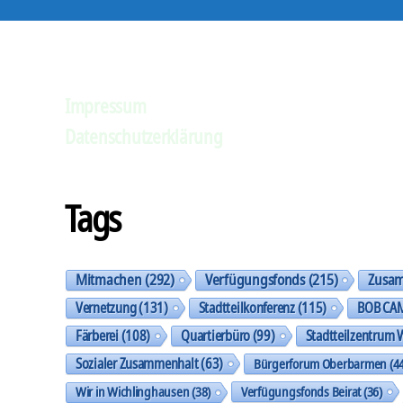
Impressum
Datenschutzerklärung
Tags
Mitmachen
(292)
Verfügungsfonds
(215)
Zusa
Vernetzung
(131)
Stadtteilkonferenz
(115)
BOB CA
Färberei
(108)
Quartierbüro
(99)
Stadtteilzentrum 
Sozialer Zusammenhalt
(63)
Bürgerforum Oberbarmen
(44
Wir in Wichlinghausen
(38)
Verfügungsfonds Beirat
(36)