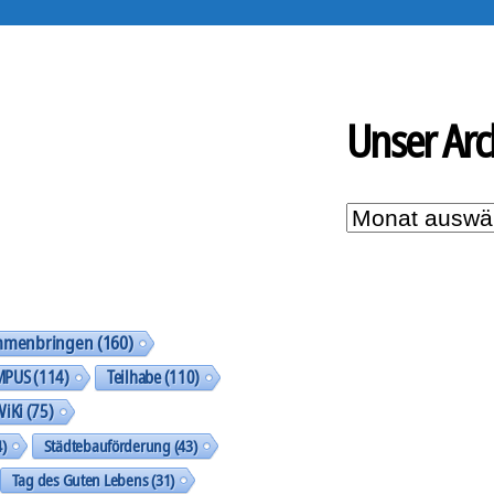
Unser Arc
Unser
Archiv
mmenbringen
(160)
MPUS
(114)
Teilhabe
(110)
WiKi
(75)
)
Städtebauförderung
(43)
Tag des Guten Lebens
(31)