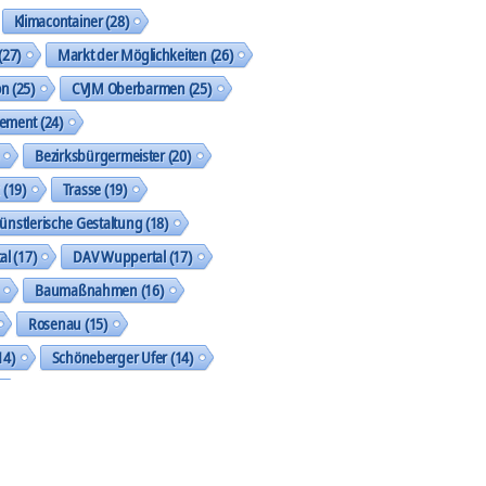
Klimacontainer
(28)
(27)
Markt der Möglichkeiten
(26)
on
(25)
CVJM Oberbarmen
(25)
gement
(24)
Bezirksbürgermeister
(20)
k
(19)
Trasse
(19)
ünstlerische Gestaltung
(18)
al
(17)
DAV Wuppertal
(17)
Baumaßnahmen
(16)
Rosenau
(15)
14)
Schöneberger Ufer
(14)
geht was
(13)
Street Art Galerie
(13)
shop
(13)
SkF
(13)