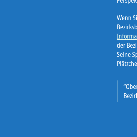
Perspek
Wenn Si
Bezirks
Informa
der Bezi
Seine S
Plätzch
“Ober
Bezir