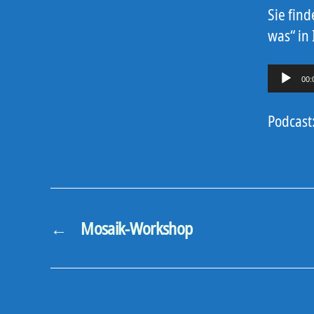
Sie fin
was“ in 
A
00:
u
d
Podcast
i
o
-
P
←
Mosaik-Workshop
l
a
y
e
r