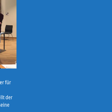
er für
llt der
seine