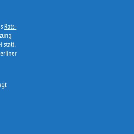
ns
Rats-
tzung
 statt.
erliner
agt