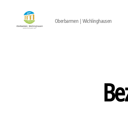
Oberbarmen | Wichlinghausen
422
Quartierbüro
Soziale
Stadt
Be