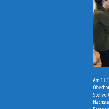
Am 11.1
Oberbar
Stellve
Nächsteb