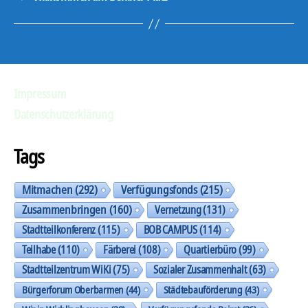
Impressum
Datenschutzerklärung
Tags
Mitmachen
(292)
Verfügungsfonds
(215)
Zusammenbringen
(160)
Vernetzung
(131)
Stadtteilkonferenz
(115)
BOB CAMPUS
(114)
Teilhabe
(110)
Färberei
(108)
Quartierbüro
(99)
Stadtteilzentrum WiKi
(75)
Sozialer Zusammenhalt
(63)
Bürgerforum Oberbarmen
(44)
Städtebauförderung
(43)