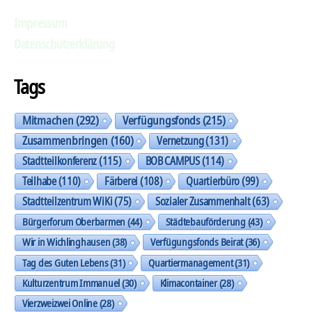
Impressum
Datenschutzerklärung
Tags
Mitmachen
(292)
Verfügungsfonds
(215)
Zusammenbringen
(160)
Vernetzung
(131)
Stadtteilkonferenz
(115)
BOB CAMPUS
(114)
Teilhabe
(110)
Färberei
(108)
Quartierbüro
(99)
Stadtteilzentrum WiKi
(75)
Sozialer Zusammenhalt
(63)
Bürgerforum Oberbarmen
(44)
Städtebauförderung
(43)
Wir in Wichlinghausen
(38)
Verfügungsfonds Beirat
(36)
Tag des Guten Lebens
(31)
Quartiermanagement
(31)
Kulturzentrum Immanuel
(30)
Klimacontainer
(28)
Vierzweizwei Online
(28)