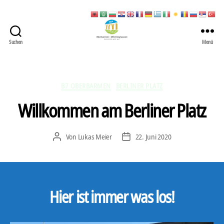
Suchen
Menü
422
Quartierbüro
Soziale
Stadt
Kategorien
B7 OBERBARMEN
BERLINER PLATZ
Willkommen am Berliner Platz
Von
Lukas Meier
22. Juni 2020
Beitragsautor
Veröffentlichungsdatum
Hier ist immer was los!