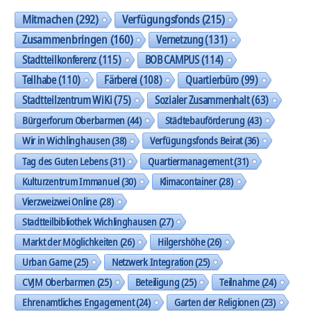
Mitmachen
(292)
Verfügungsfonds
(215)
Zusammenbringen
(160)
Vernetzung
(131)
Stadtteilkonferenz
(115)
BOB CAMPUS
(114)
Teilhabe
(110)
Färberei
(108)
Quartierbüro
(99)
Stadtteilzentrum WiKi
(75)
Sozialer Zusammenhalt
(63)
Bürgerforum Oberbarmen
(44)
Städtebauförderung
(43)
Wir in Wichlinghausen
(38)
Verfügungsfonds Beirat
(36)
Tag des Guten Lebens
(31)
Quartiermanagement
(31)
Kulturzentrum Immanuel
(30)
Klimacontainer
(28)
Vierzweizwei Online
(28)
Stadtteilbibliothek Wichlinghausen
(27)
Markt der Möglichkeiten
(26)
Hilgershöhe
(26)
Urban Game
(25)
Netzwerk Integration
(25)
CVJM Oberbarmen
(25)
Beteiligung
(25)
Teilnahme
(24)
Ehrenamtliches Engagement
(24)
Garten der Religionen
(23)