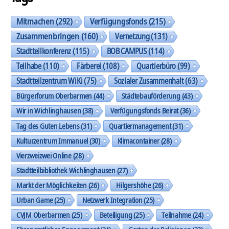
Mitmachen
(292)
Verfügungsfonds
(215)
Zusammenbringen
(160)
Vernetzung
(131)
Stadtteilkonferenz
(115)
BOB CAMPUS
(114)
Teilhabe
(110)
Färberei
(108)
Quartierbüro
(99)
Stadtteilzentrum WiKi
(75)
Sozialer Zusammenhalt
(63)
Bürgerforum Oberbarmen
(44)
Städtebauförderung
(43)
Wir in Wichlinghausen
(38)
Verfügungsfonds Beirat
(36)
Tag des Guten Lebens
(31)
Quartiermanagement
(31)
Kulturzentrum Immanuel
(30)
Klimacontainer
(28)
Vierzweizwei Online
(28)
Stadtteilbibliothek Wichlinghausen
(27)
Markt der Möglichkeiten
(26)
Hilgershöhe
(26)
Urban Game
(25)
Netzwerk Integration
(25)
CVJM Oberbarmen
(25)
Beteiligung
(25)
Teilnahme
(24)