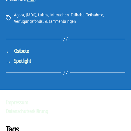
Agora
,
JMDiQ
,
Luhns
,
Mitmachen
,
Teilhabe
,
Teilnahme
,
Schlagwörter
Verfügungsfonds
,
Zusammenbringen
←
Ostbote
→
Spotlight
Impressum
Datenschutzerklärung
Tags