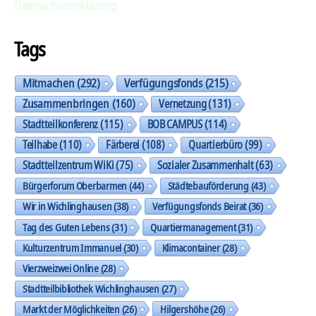
Datenschutzerklärung
Tags
Mitmachen
(292)
Verfügungsfonds
(215)
Zusammenbringen
(160)
Vernetzung
(131)
Stadtteilkonferenz
(115)
BOB CAMPUS
(114)
Teilhabe
(110)
Färberei
(108)
Quartierbüro
(99)
Stadtteilzentrum WiKi
(75)
Sozialer Zusammenhalt
(63)
Bürgerforum Oberbarmen
(44)
Städtebauförderung
(43)
Wir in Wichlinghausen
(38)
Verfügungsfonds Beirat
(36)
Tag des Guten Lebens
(31)
Quartiermanagement
(31)
Kulturzentrum Immanuel
(30)
Klimacontainer
(28)
Vierzweizwei Online
(28)
Stadtteilbibliothek Wichlinghausen
(27)
Markt der Möglichkeiten
(26)
Hilgershöhe
(26)