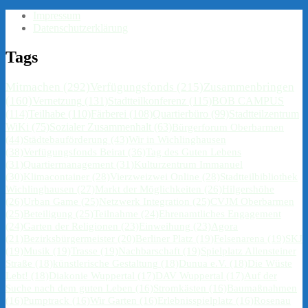
Impressum
Datenschutzerklärung
Tags
Mitmachen
(292)
Verfügungsfonds
(215)
Zusammenbringen
(160)
Vernetzung
(131)
Stadtteilkonferenz
(115)
BOB CAMPUS
(114)
Teilhabe
(110)
Färberei
(108)
Quartierbüro
(99)
Stadtteilzentrum
WiKi
(75)
Sozialer Zusammenhalt
(63)
Bürgerforum Oberbarmen
(44)
Städtebauförderung
(43)
Wir in Wichlinghausen
(38)
Verfügungsfonds Beirat
(36)
Tag des Guten Lebens
(31)
Quartiermanagement
(31)
Kulturzentrum Immanuel
(30)
Klimacontainer
(28)
Vierzweizwei Online
(28)
Stadtteilbibliothek
Wichlinghausen
(27)
Markt der Möglichkeiten
(26)
Hilgershöhe
(26)
Urban Game
(25)
Netzwerk Integration
(25)
CVJM Oberbarmen
(25)
Beteiligung
(25)
Teilnahme
(24)
Ehrenamtliches Engagement
(24)
Garten der Religionen
(23)
Einweihung
(23)
Agora
(21)
Bezirksbürgermeister
(20)
Berliner Platz
(19)
Felsenarena
(19)
SKJ
(19)
Musik
(19)
Trasse
(19)
Nachbarschaft
(19)
Spielplatz Allensteiner
Straße
(18)
künstlerische Gestaltung
(18)
Dunua e.V.
(18)
Die Wüste
Lebt!
(18)
Diakonie Wuppertal
(17)
DAV Wuppertal
(17)
Auf der
Suche nach dem guten Leben
(16)
Stromkästen
(16)
Baumaßnahmen
(16)
Pumptrack
(16)
Wir Garten
(16)
Erlebnisspielplatz
(16)
Rosenau