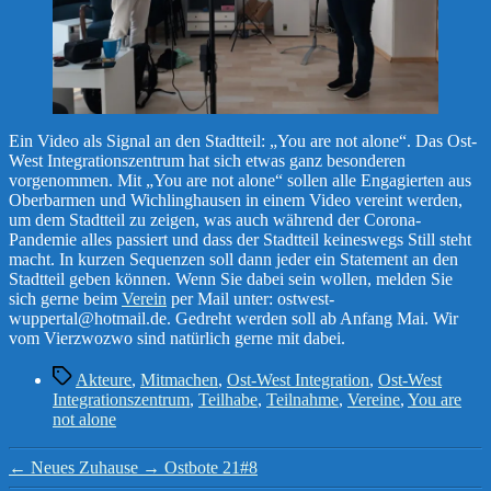
Ein Video als Signal an den Stadtteil: „You are not alone“. Das Ost-
West Integrationszentrum hat sich etwas ganz besonderen
vorgenommen. Mit „You are not alone“ sollen alle Engagierten aus
Oberbarmen und Wichlinghausen in einem Video vereint werden,
um dem Stadtteil zu zeigen, was auch während der Corona-
Pandemie alles passiert und dass der Stadtteil keineswegs Still steht
macht. In kurzen Sequenzen soll dann jeder ein Statement an den
Stadtteil geben können. Wenn Sie dabei sein wollen, melden Sie
sich gerne beim
Verein
per Mail unter: ostwest-
wuppertal@hotmail.de. Gedreht werden soll ab Anfang Mai. Wir
vom Vierzwozwo sind natürlich gerne mit dabei.
Schlagwörter
Akteure
,
Mitmachen
,
Ost-West Integration
,
Ost-West
Integrationszentrum
,
Teilhabe
,
Teilnahme
,
Vereine
,
You are
not alone
←
Neues Zuhause
→
Ostbote 21#8