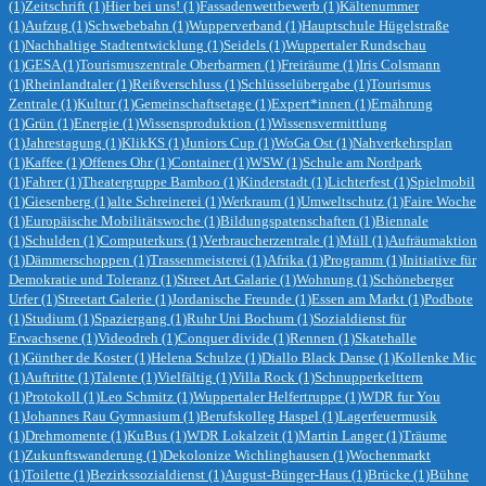
(1)
Zeitschrift
(1)
Hier bei uns!
(1)
Fassadenwettbewerb
(1)
Kältenummer
(1)
Aufzug
(1)
Schwebebahn
(1)
Wupperverband
(1)
Hauptschule Hügelstraße
(1)
Nachhaltige Stadtentwicklung
(1)
Seidels
(1)
Wuppertaler Rundschau
(1)
GESA
(1)
Tourismuszentrale Oberbarmen
(1)
Freiräume
(1)
Iris Colsmann
(1)
Rheinlandtaler
(1)
Reißverschluss
(1)
Schlüsselübergabe
(1)
Tourismus
Zentrale
(1)
Kultur
(1)
Gemeinschaftsetage
(1)
Expert*innen
(1)
Ernährung
(1)
Grün
(1)
Energie
(1)
Wissensproduktion
(1)
Wissensvermittlung
(1)
Jahrestagung
(1)
KlikKS
(1)
Juniors Cup
(1)
WoGa Ost
(1)
Nahverkehrsplan
(1)
Kaffee
(1)
Offenes Ohr
(1)
Container
(1)
WSW
(1)
Schule am Nordpark
(1)
Fahrer
(1)
Theatergruppe Bamboo
(1)
Kinderstadt
(1)
Lichterfest
(1)
Spielmobil
(1)
Giesenberg
(1)
alte Schreinerei
(1)
Werkraum
(1)
Umweltschutz
(1)
Faire Woche
(1)
Europäische Mobilitätswoche
(1)
Bildungspatenschaften
(1)
Biennale
(1)
Schulden
(1)
Computerkurs
(1)
Verbraucherzentrale
(1)
Müll
(1)
Aufräumaktion
(1)
Dämmerschoppen
(1)
Trassenmeisterei
(1)
Afrika
(1)
Programm
(1)
Initiative für
Demokratie und Toleranz
(1)
Street Art Galarie
(1)
Wohnung
(1)
Schöneberger
Urfer
(1)
Streetart Galerie
(1)
Jordanische Freunde
(1)
Essen am Markt
(1)
Podbote
(1)
Studium
(1)
Spaziergang
(1)
Ruhr Uni Bochum
(1)
Sozialdienst für
Erwachsene
(1)
Videodreh
(1)
Conquer divide
(1)
Rennen
(1)
Skatehalle
(1)
Günther de Koster
(1)
Helena Schulze
(1)
Diallo Black Danse
(1)
Kollenke Mic
(1)
Auftritte
(1)
Talente
(1)
Vielfältig
(1)
Villa Rock
(1)
Schnupperkelttern
(1)
Protokoll
(1)
Leo Schmitz
(1)
Wuppertaler Helfertruppe
(1)
WDR fur You
(1)
Johannes Rau Gymnasium
(1)
Berufskolleg Haspel
(1)
Lagerfeuermusik
(1)
Drehmomente
(1)
KuBus
(1)
WDR Lokalzeit
(1)
Martin Langer
(1)
Träume
(1)
Zukunftswanderung
(1)
Dekolonize Wichlinghausen
(1)
Wochenmarkt
(1)
Toilette
(1)
Bezirkssozialdienst
(1)
August-Bünger-Haus
(1)
Brücke
(1)
Bühne