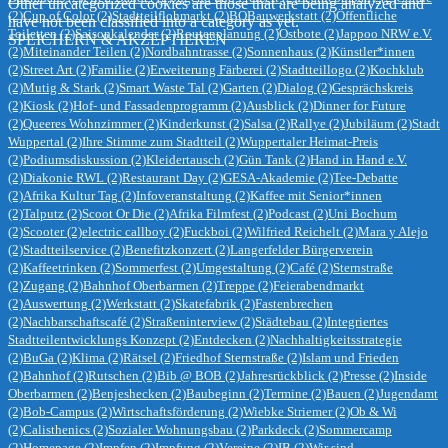
Other uncategorized cookies are those that are being analyzed and
(2)
Cup of Color
(2)
Stadtteilflohmarkt
(2)
BOBauwerkstatt
(2)
Öffentliche
have not been classified into a category as yet.
Toiletten
(2)
Saisonkalender
(2)
Routenplanung
(2)
Ostbote
(2)
Jappoo NRW e.V.
SPEICHERN & AKZEPTIEREN
(2)
Miteinander Teilen
(2)
Nordbahntrasse
(2)
Sonnenhaus
(2)
Künstler*innen
(2)
Street Art
(2)
Familie
(2)
Erweiterung Färberei
(2)
Stadtteillogo
(2)
Kochklub
(2)
Mutig & Stark
(2)
Smart Waste Tal
(2)
Garten
(2)
Dialog
(2)
Gesprächskreis
(2)
Kiosk
(2)
Hof- und Fassadenprogramm
(2)
Ausblick
(2)
Dinner for Future
(2)
Queeres Wohnzimmer
(2)
Kinderkunst
(2)
Salsa
(2)
Rallye
(2)
Jubiläum
(2)
Stadt
Wuppertal
(2)
Ihre Stimme zum Stadtteil
(2)
Wuppertaler Heimat-Preis
(2)
Podiumsdiskussion
(2)
Kleidertausch
(2)
Gün Tank
(2)
Hand in Hand e.V.
(2)
Diakonie RWL
(2)
Restaurant Day
(2)
GESA-Akademie
(2)
Tee-Debatte
(2)
Afrika Kultur Tag
(2)
Infoveranstaltung
(2)
Kaffee mit Senior*innen
(2)
Talputz
(2)
Scoot Or Die
(2)
Afrika Filmfest
(2)
Podcast
(2)
Uni Bochum
(2)
Scooter
(2)
electric callboy
(2)
Fuckboi
(2)
Wilfried Reichelt
(2)
Mara y Alejo
(2)
Stadtteilservice
(2)
Benefitzkonzert
(2)
Langerfelder Bürgerverein
(2)
Kaffeetrinken
(2)
Sommerfest
(2)
Umgestaltung
(2)
Café
(2)
Sternstraße
(2)
Zugang
(2)
Bahnhof Oberbarmen
(2)
Treppe
(2)
Feierabendmarkt
(2)
Auswertung
(2)
Werkstatt
(2)
Skatefabrik
(2)
Fastenbrechen
(2)
Nachbarschaftscafé
(2)
Straßeninterview
(2)
Städtebau
(2)
Integriertes
Stadtteilentwicklungs Konzept
(2)
Entdecken
(2)
Nachhaltigkeitsstrategie
(2)
BuGa
(2)
Klima
(2)
Rätsel
(2)
Friedhof Sternstraße
(2)
Islam und Frieden
(2)
Bahnhof
(2)
Rutschen
(2)
Bib @ BOB
(2)
Jahresrückblick
(2)
Presse
(2)
Inside
Oberbarmen
(2)
Benjeshecken
(2)
Baubeginn
(2)
Termine
(2)
Bauen
(2)
Jugendamt
(2)
Bob-Campus
(2)
Wirtschaftsförderung
(2)
Wiebke Striemer
(2)
Ob & Wi
(2)
Calisthenics
(2)
Sozialer Wohnungsbau
(2)
Parkdeck
(2)
Sommercamp
(2)
Homepage
(2)
Impfen
(2)
Impfung
(2)
Vereine
(2)
IB
(2)
Wir sind