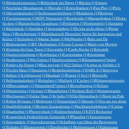
(1)
Medienkompetenz
(1)
Bibliothek der Dinge
(1)
Bücher
(1)
Umzug
(1)
Spielplatz Bresslauerstr.
(1)
Neujahr
(1)
Erreichbarkeit
(1)
Fair-Play
(1)
Preis
(1)
Adventskalender
(1)
Stellenausschreibung
(1)
Malaktion
(1)
Ökologie
(1)
Trockenmauern
(1)
MDV Wuppertal
(1)
Engelsjahr
(1)
Hausaufgaben
(1)
Dicke-
Socken
(1)
Künsterlische Gestaltung
(1)
Freikarten
(1)
Fördermittel
(1)
Anmalen
(1)
Malzfabrik
(1)
Atrefakte
(1)
Jugendarbeit
(1)
Du bist nicht allein
(1)
Petras
Shop
(1)
Besichtigung
(1)
Marokkanisch Deutscher Verein für Integration und
Kultur
(1)
Sicherheit
(1)
Warme Suppe
(1)
WirWunder
(1)
Balu und Du
(1)
Bohnenernte
(1)
BV Oberbarmen
(1)
Lions Corona
(1)
Karte von Morgen
(1)
Zentrum für Gute Taten
(1)
Geografie
(1)
Credo Kirche
(1)
Entwürfe
(1)
Quartiersplattform
(1)
Ergebnisse
(1)
Zweitstimme
(1)
Erststimme
(1)
Straßenquiz
(1)
Wir-Garten
(1)
Spielecontainer
(1)
Klimamanager*innen
(1)
Fridays for Future
(1)
Blue prevent
(1)
422 Online
(1)
Leben in Vielfalt e.V.
(1)
Troxler Haus
(1)
Spazieren
(1)
Bedarfsermittlung
(1)
QARLA
(1)
Interview
(1)
Imbiss
(1)
Lieblingsort
(1)
Haushalt
(1)
Piraten
(1)
3x3
(1)
Bürolofts
(1)
Selbstständigkeit
(1)
Bolzplatz
(1)
Mallack
(1)
Cricket
(1)
Bildungsministerin
(1)
Offsetcompany
(1)
Wupperheld*innen
(1)
Bewerbungen
(1)
Polizei
(1)
Orientierung
(1)
Achsen
(1)
Bauarbeiten
(1)
Stefanie Rolf
(1)
Sommergarten
(1)
Hochwasser
(1)
Grüne Oase
(1)
le balto
(1)
Villa Halstenbach
(1)
Sport im Park
(1)
Esther Bejarano
(1)
Befreiung
(1)
Treppenlauf
(1)
Akteure
(1)
You are not alone
(1)
Stadtbibliothek
(1)
Ressort Zuwanderung
(1)
Nachbarschaftsheim
(1)
Caritas
(1)
Quartierbür
(1)
Photovoltaik
(1)
Einbruchsschutz
(1)
CEVI Beckacker
(1)
Evangelisch Freikirchliche Gemeinde
(1)
Pflanzbar
(1)
Generationen
(1)
Jugendaktiv
(1)
Jugendzentrum
(1)
Schaffung von Orten der Begegnung
(1)
Teihabe
(1)
Diesterwegstr
(1)
Tagebücher
(1)
Notbetreuung
(1)
Gabenzaun