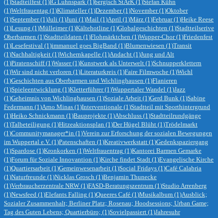
(1)
Stadteilfest
(1)
IG Luhnspark
(1)
bergisch StArK
(1)
Stefan Kühn
(1)
Weltfrauentag
(1)
Klimateller
(1)
Dezember
(1)
November
(1)
Oktober
(1)
September
(1)
Juli
(1)
Juni
(1)
Mail
(1)
April
(1)
März
(1)
Februar
(1)
Heike Reese
(1)
Lesung
(1)
Mülleimer
(1)
Kältehotline
(1)
Globalgeschichten
(1)
Stadtteilserive
Oberbarmen
(1)
Stadtteildaten
(1)
Flohmärktchen
(1)
Wupper-Chor
(1)
Friedenfest
(1)
Lesefestival
(1)
immanuel goes BigBand
(1)
Blumenwiesen
(1)
Transit
(1)
Nachhaltigkeit
(1)
Wichernkapelle
(1)
Andacht
(1)
Jung und Alt
(1)
Piratenschiff
(1)
Wasser
(1)
Kunstwerk als Unterwelt
(1)
Schnupperklettern
(1)
Wir sind nicht verloren
(1)
Literaturkreis
(1)
Faire Filmwoche
(1)
Wichl
(1)
Geschichten aus Oberbarmen und Wichlinghausen
(1)
Flanieren
(1)
Spieleentwicklung
(1)
Kletterführer
(1)
Wuppertaler Wandel
(1)
Jazz
(1)
Geheimnis von Wichlinghausen
(1)
Soziale Arbeit
(1)
Gerd Bunk
(1)
Sabine
Federmann
(1)
Arno Minas
(1)
Interventionale
(1)
Stadtteil mit Sporthintergrund
(1)
Heiko Schnickmann
(1)
Bauprojekte
(1)
Abschluss
(1)
Stadtteilrundgänge
(1)
Talbeteiligung
(1)
Hitzeaktionsplan
(1)
Der Hügel Blüht
(1)
Trödelmarkt
(1)
Communitymanager*in
(1)
Verein zur Erforschung der sozialen Bewegungen
im Wuppertal e.V.
(1)
Patenschaften
(1)
Kreativwerkstatt
(1)
Gedenkspaziergang
(1)
Spardose
(1)
Kronkorken
(1)
Weltfrauentrag
(1)
Kantorei Barmen Gemarke
(1)
Forum für Soziale Innovantion
(1)
Kirche findet Stadt
(1)
Evangelische Kirche
(1)
Quartiersarbeit
(1)
Gemeinwesenarbeit
(1)
Social Fridays
(1)
Café Calabria
(1)
Naturfreunde
(1)
Nicklas Grosch
(1)
Benjamin Thunecke
(1)
Verbraucherzentrale NRW
(1)
FASD-Beratungszentrum
(1)
Studio Arrenberg
(1)
Newsfeed
(1)
Elefants Falling
(1)
Queeres Café
(1)
Musikalbum
(1)
Ausblick;
Sozialer Zusammenhalt; Berliner Platz; Rosenau; Hoodsessions; Urban Game;
Tag des Guten Lebens; Quartierbüro;
(1)
Sovielpassiert
(1)
Jahresuhr