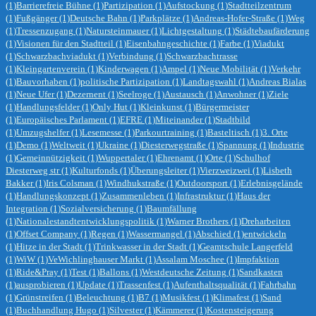
(1)
Barrierefreie Bühne
(1)
Partizipation
(1)
Aufstockung
(1)
Stadtteilzentrum
(1)
Fußgänger
(1)
Deutsche Bahn
(1)
Parkplätze
(1)
Andreas-Hofer-Straße
(1)
Weg
(1)
Tressenzugang
(1)
Natursteinmauer
(1)
Lichtgestaltung
(1)
Städtebaufärderung
(1)
Visionen für den Stadtteil
(1)
Eisenbahngeschichte
(1)
Farbe
(1)
Viadukt
(1)
Schwarzbachviadukt
(1)
Verbindung
(1)
Schwarzbachtrasse
(1)
Kleingartenverein
(1)
Kinderwagen
(1)
Ampel
(1)
Neue Mobilität
(1)
Verkehr
(1)
Bauvorhaben
(1)
politische Partizipation
(1)
Landtagswahl
(1)
Andreas Bialas
(1)
Neue Ufer
(1)
Dezernent
(1)
Seelroge
(1)
Austausch
(1)
Anwohner
(1)
Ziele
(1)
Handlungsfelder
(1)
Only Hut
(1)
Kleinkunst
(1)
Bürgermeister
(1)
Europäisches Parlament
(1)
EFRE
(1)
Miteinander
(1)
Stadtbild
(1)
Umzugshelfer
(1)
Lesemesse
(1)
Parkourtraining
(1)
Basteltisch
(1)
3. Orte
(1)
Demo
(1)
Weltweit
(1)
Ukraine
(1)
Diesterwegstraße
(1)
Spannung
(1)
Industrie
(1)
Gemeinnützigkeit
(1)
Wuppertaler
(1)
Ehrenamt
(1)
Orte
(1)
Schulhof
Diesterweg str
(1)
Kulturfonds
(1)
Überungsleiter
(1)
Vierzweizwei
(1)
Lisbeth
Bakker
(1)
Iris Colsman
(1)
Windhukstraße
(1)
Outdoorsport
(1)
Erlebnisgelände
(1)
Handlungskonzept
(1)
Zusammenleben
(1)
Infrastruktur
(1)
Haus der
Integration
(1)
Sozialversicherung
(1)
Baumfällung
(1)
Nationalestandtentwicklungspolitik
(1)
Warner Brothers
(1)
Dreharbeiten
(1)
Offset Company
(1)
Regen
(1)
Wassermangel
(1)
Abschied
(1)
entwickeln
(1)
Hitze in der Stadt
(1)
Trinkwasser in der Stadt
(1)
Geamtschule Langerfeld
(1)
WiW
(1)
VeWichlinghauser Markt
(1)
Assalam Moschee
(1)
Impfaktion
(1)
Ride&Pray
(1)
Test
(1)
Ballons
(1)
Westdeutsche Zeitung
(1)
Sandkasten
(1)
ausprobieren
(1)
Update
(1)
Trassenfest
(1)
Aufenthaltsqualität
(1)
Fahrbahn
(1)
Grünstreifen
(1)
Beleuchtung
(1)
B7
(1)
Musikfest
(1)
Klimafest
(1)
Sand
(1)
Buchhandlung Hugo
(1)
Silvester
(1)
Kämmerer
(1)
Kostensteigerung