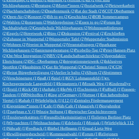
Wichlinghausen
(2)
Beratung
(2)
Mieter*innen
(2)
Sozialwerk
(2)
Netzwerkarbeit
(2)
Nachbarschaftsbeet
(2)
Draußenmusik
(2)
Rat der Stadt
(2)
SCOT Oberbarmen
(2)
Open-Air
(2)
Konzert
(2)
Bib to go
(2)
Geschichte
(2)
BOB Sommercampus
(2)
Wahlen
(2)
Instagram
(2)
Wahlergebnisse
(2)
Essen to go
(2)
Forum für
Nachhaltigkeit
(2)
Grundschule Wichlinghausen
(2)
Wohnraumförderung
(2)
Engels
(2)
Streetwork
(2)
Büro
(2)
Diskussion
(2)
Festival
(2)
Erschließen
(2)
Zuhause in Wuppertal
(2)
Wuppertaler Tafel
(2)
Wuppertaler Stadtmission
(2)
Wohnen
(2)
Vereint in Wuppertal
(2)
Veranstaltungen
(2)
Sparkasse
Wichlinghausen
(2)
Sanierungsberatung
(2)
Picobello-Tag
(2)
Peter-Hansen-Platz
(2)
Ost-West Integration
(2)
NBV
(2)
Landschaftsarchitektur
(2)
Jugendaktiv
EInrichtung
(2)
ISG - Oberbarmen
(2)
Integrationsnetzwerk
(2)
Inklusives
Sportfest
(2)
Haushüten
(2)
Gut für Wuppertal
(2)
Christel Simon
(2)
CGW
(2)
Beirat Bürgerbeteiligung
(2)
Atelier le balto
(2)
Album
(2)
Abstimmen
(2)
Verschönerung
(1)
Spaß
(1)
Spiel
(1)
KGV Lohmannsfeld
(1)
ev.
Kirchengemeinde Langerfeld
(1)
Heimatpreis
(1)
Mosaik Weg
(1)
Kinderrallye
(1)
Textil
(1)
Kick-Off
(1)
Auftakt
(1)
HerWe
(1)
Tischtennis
(1)
Fußball
(1)
Trassen-
Tandem
(1)
NRWeltoffen
(1)
King of Germany
(1)
Vortrag
(1)
Ein farbenfrohes
Viertel
(1)
Rahab
(1)
Würfelglück
(1)
112
(1)
Zentrales Fördermanagement
(1)
Eigentümer*innen
(1)
Cafe
(1)
Näh-Cafe
(1)
Amazigh
(1)
Neujahrsfest
(1)
Tisaghnas e.V.
(1)
Winzig Stiftung
(1)
Bergischer Geschichtsverein
(1)
Troxlerwerkstätten
(1)
Freundlichkeitsinitiative
(1)
Toiletten Berliner Platz
(1)
Whynachten
(1)
Weihnachtsbau
(1)
Edelstolz
(1)
Mosiak
(1)
Würfelglück 112
(1)
Nähcafé
(1)
Feedback
(1)
Bärbel Hoffmann
(1)
Ursual-Lietz-Weg
(1)
Bewilligungsbescheid
(1)
Kommunalwahl
(1)
Forum
(1)
Religionen