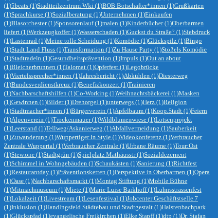
(1)
5beats
(1)
Stadtteilzentrum Wki
(1)
BOB Botschafter*innen
(1)
Grußkarten
(1)
Sprachkurse
(1)
Sozialberatung
(1)
Unternehmen
(1)
Einkaufen
(1)
Blasorchester
(1)
Sponsorenlauf
(1)
malen
(1)
Kinderbücher
(1)
Oberbarmen
liefert
(1)
Werkzeugkoffer
(1)
Wasserschaden
(1)
Guckst du Straße?
(1)
Siebdruck
(1)
Lastenrad
(1)
Meine tolle Scheidung
(1)
Komödie
(1)
Glückspilz
(1)
Bingo
(1)
Stadt Land Fluss
(1)
Transformation
(1)
Zu Hause Party
(1)
Stößels Komödie
(1)
Stadtradeln
(1)
Gesundheitsprävention
(1)
Impuls
(1)
Out an about
(1)
Bleicherbrunnen
(1)
Talomat
(1)
Opferfest
(1)
Legobrücke
(1)
Viertelssprecher*innen
(1)
Jahresbericht
(1)
Abkühlen
(1)
Diesterweg
(1)
Bundesverdienstkreuz
(1)
Benefizkonzert
(1)
Trainieren
(1)
Nachbarschaftshilfen
(1)
Co-Working
(1)
Weihnachtsbäckerei
(1)
Masken
(1)
Gewinnen
(1)
Bilder
(1)
Drehorgel
(1)
unterwegs
(1)
Herz
(1)
Religion
(1)
Stadtmacher*innen
(1)
Bürgerverein
(1)
Apfelbaum
(1)
Koop.Stadt
(1)
Feiern
(1)
Alpenverein
(1)
Trockenmauer
(1)
Wildblumenwiese
(1)
Lotsenprojekt
(1)
Leerstand
(1)
Tellweg/Askanierweg
(1)
Abfallvermeidung
(1)
Sauberkeit
(1)
Zuwanderung
(1)
Wuppertiger In Style
(1)
Videokonferenz
(1)
Verbraucher
Zentrale Wuppertal
(1)
Verbraucher Zentrale
(1)
Urbane Räume
(1)
Tour:Ost
(1)
Stew.one
(1)
Stadtgrün
(1)
Spielplatz Mathäusstr
(1)
Sozialdezernent
(1)
Schimmel in Wohngebäuden
(1)
Schaukästen
(1)
Sanierung
(1)
Richtfest
(1)
Restaurantday
(1)
Präventionsketten
(1)
Perspektive in Oberbarmen
(1)
Opera
(1)
Oase
(1)
Nachbarschaftsmarkt
(1)
Montag Stiftung
(1)
Mobile Bühne
(1)
Mitmachmuseum
(1)
Miete
(1)
Marie Luise Barkhoff
(1)
Luhnsstrassenfest
(1)
Lokalzeit
(1)
Livestream
(1)
Lesenfestival
(1)
Jobcenter Geschäftstselle 7
(1)
Inklusion
(1)
Handlngsfeld Städtebau und Stadtgestalt
(1)
Halstenbachpark
(1)
Glückspfad
(1)
evangelische Freikirchen
(1)
Elke Stapff
(1)
dtp
(1)
Dr. Stafan