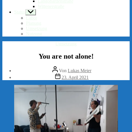
Langobardenstraße
Wittenerstraße
Status
Untermenü
anzeigen
Labor
Planung
Umsetzung
Nutzung
Kategorien
Umsetzung
You are not alone!
Beitragsautor
Von
Lukas Meier
Veröffentlichungsdatum
23. April 2021