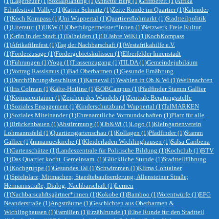
(1)
Lagerfeuer
(1)
Sozialplanung
(1)
Annette Berg
(1)
Griffbereit
(1)
Afrika
Filmfestival Valley
(1)
Katrin Schmitz
(1)
Zeite Runde im Quartier
(1)
Kalender
(1)
Koch Kompass
(1)
Uni Wuppertal
(1)
Quartiersflohmarkt
(1)
Stadtteilpolitik
(1)
Literatur
(1)
UKW
(1)
Oberbürgermeister*innen
(1)
Netzwerk Freie Kultur
(1)
Grün in der Stadt
(1)
Talhelden
(1)
10 Jahre WiKi
(1)
KochKompass
(1)
Afrikafilmfest
(1)
Tag der Nachbarschaft
(1)
Westafrikahilfe e.V.
(1)
Förderzusage
(1)
Fördergebietskulissen
(1)
Elberfelder Innenstadt
(1)
Führungen
(1)
Yoga
(1)
Trassenzugang
(1)
TILDA
(1)
Gemeindejubiläum
(1)
Vortrag Rassismus
(1)
Bad Oberbarmen
(1)
Gesunde Ernährung
(1)
Durchführungsbeschluss
(1)
Karneval
(1)
Wahlen in Ob & Wi
(1)
Weihnachten
(1)
Iris Colman
(1)
Kälte-Hotline
(1)
BOBCampus
(1)
Pfadfinder Stamm Gallier
(1)
Koimacontainer
(1)
Zeichen des Wandels
(1)
Zentrale Beratungsstelle
(1)
Soziales Engagement
(1)
Kinderschutzbund Wuppertal
(1)
TalMARKEN
(1)
Soziales Miteinander
(1)
Ehrenamtliche Vormundschaften
(1)
Platz für alle
(1)
Brückenbauen
(1)
Abstimmung
(1)
Ob&Wi
(1)
Logo
(1)
Kleingartenverein
Lohmannsfeld
(1)
Quartiersgartenschau
(1)
Kollagen
(1)
Pfadfinder
(1)
Stamm
Gallier
(1)
Immanueskirche
(1)
Kleiderladen Wichlinghausen
(1)
Salsa Caribena
(1)
Gartenschätze
(1)
Landeszentrale für Politische Bildung
(1)
Kochclub
(1)
BTV
(1)
Das Quartier kocht. Gemeinsam.
(1)
Glückliche Stunde
(1)
Stadtteilführung
(1)
Kochgruppe
(1)
Gesundes Tal
(1)
Schwimmen
(1)
Klima Container
(1)
Spielplatz; Mitmachen; Staedtebaufoerderung; Allensteiner Straße;
Hermannstraße; Dialog; Nachbarschaft
(1)
Lernen
(1)
Nachbarscahftsgärtner*innen
(1)
Kokobe
(1)
Bamboo
(1)
Vorentwürfe
(1)
EFG
Neanderstraße
(1)
Angsträume
(1)
Geschichten aus Oberbarmen &
Wichlinghausen
(1)
Familien
(1)
Erzählrunde
(1)
EIne Runde für den Stadtteil