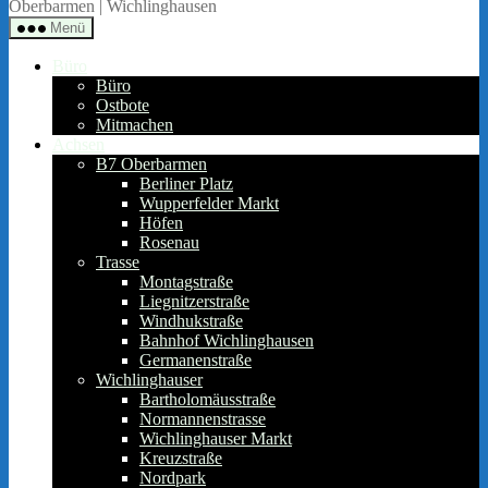
422
Oberbarmen | Wichlinghausen
Quartierbüro
Menü
Soziale
Stadt
Büro
Büro
Ostbote
Mitmachen
Achsen
B7 Oberbarmen
Berliner Platz
Wupperfelder Markt
Höfen
Rosenau
Trasse
Montagstraße
Liegnitzerstraße
Windhukstraße
Bahnhof Wichlinghausen
Germanenstraße
Wichlinghauser
Bartholomäusstraße
Normannenstrasse
Wichlinghauser Markt
Kreuzstraße
Nordpark